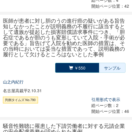
総ページ数：4
開始ページ位置：42
医師が患者に対し胆のうの進行癌の疑いがある旨告
知しなかったことが説明義務の不履行に該当すると
して遺族が提起した損害賠償請求事件につき、「胆
石症であるが胆のうも変形していて入院・手術が必
要である」旨告げて入院を勧めた医師の措置は、そ
の当時においては妥当な措置であって、説明義務の
履行として欠けるところはないとした事例
￥550
サンプル
山之内紀行
名古屋高裁平2.10.31
引用形式で表示
判例タイムズ No.790
総ページ数：2
開始ページ位置：46
騒音性難聴に罹患した下請労働者に対する元請企業
の安全配慮義務が認められた事例