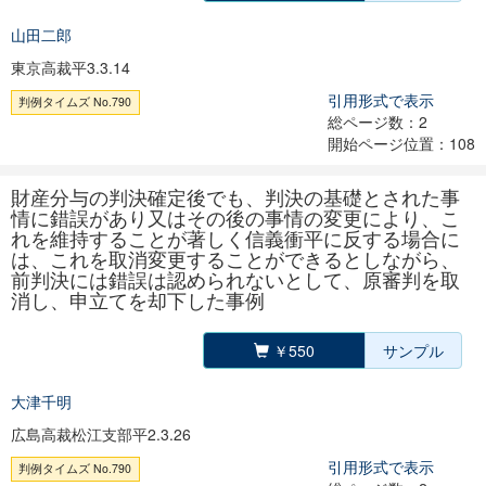
山田二郎
東京高裁平3.3.14
引用形式で表示
判例タイムズ No.790
総ページ数：2
開始ページ位置：108
財産分与の判決確定後でも、判決の基礎とされた事
情に錯誤があり又はその後の事情の変更により、こ
れを維持することが著しく信義衝平に反する場合に
は、これを取消変更することができるとしながら、
前判決には錯誤は認められないとして、原審判を取
消し、申立てを却下した事例
￥550
サンプル
大津千明
広島高裁松江支部平2.3.26
引用形式で表示
判例タイムズ No.790