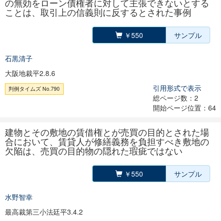
の無効をローン債権者に対して主張できないとする
ことは、取引上の信義則に反するとされた事例
￥550
サンプル
石黒清子
大阪地裁平2.8.6
引用形式で表示
判例タイムズ No.790
総ページ数：2
開始ページ位置：64
建物とその敷地の賃借権とが売買の目的とされた場
合において、賃貸人が修繕義務を負担すべき敷地の
欠陥は、売買の目的物の隠れた瑕疵ではない
￥550
サンプル
水野智幸
最高裁第三小法廷平3.4.2