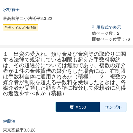
水野有子
最高裁第二小法廷平3.3.22
引用形式で表示
判例タイムズ No.790
総ページ数：2
開始ページ位置：76
１ 出資の受入れ、預り金及び金利等の取締りに関
する法律で規定している制限も超えた手数料契約
は、その超過分については無効であり、複数の媒介
者が１件の金銭貸借の媒介をした場合には、右制限
は手数料全体に適用されるか（積極） ２ 複数の
媒介者が制限を超える手数料を受領したときは、各
媒介者が受領した額を基準に按分して依頼者に利得
の返還をすべきか（積極）
￥550
サンプル
伊藤治
東京高裁平3.3.28