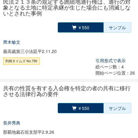
民法２１３条の規定する囲繞地通行権は、通行の対
象となる土地に特定承継が生じた場合にも消滅しな
いとされた事例
￥550
サンプル
齊木敏文
最高裁第三小法廷平2.11.20
引用形式で表示
判例タイムズ No.790
総ページ数：4
開始ページ位置：26
共有の性質を有する入会権を特定の者の共有に移行
させる法律行為の要件
￥550
サンプル
長井秀典
那覇地裁石垣支部平2.9.26