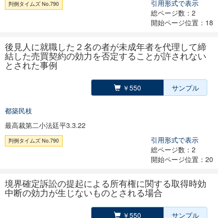
引用形式で表示
判例タイムズ No.790
総ページ数：2
開始ページ位置：18
後見人に就職した２名の者が未成年者を代理して締
結した売買契約の効力を否定することが許されない
とされた事例
￥550
サンプル
都築民枝
最高裁第二小法廷平3.3.22
引用形式で表示
判例タイムズ No.790
総ページ数：2
開始ページ位置：20
境界確定訴訟の提起による所有権に関する取得時効
中断の効力が生じないものとされる場合
￥550
サンプル