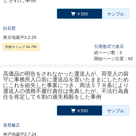
￥550
サンプル
白石哲
東京地裁平3.2.25
引用形式で表示
判例タイムズ No.790
総ページ数：2
開始ページ位置：82
高価品の明告をされなかった運送人が、荷受人の留
守に事務所入口前に運送品を置いたままにしたため
にこれを紛失した事案につき、商法５７８条により
運送人の債務不履行責任は免責したが、不法行為責
任を肯定して６割の過失相殺をした事例
￥550
サンプル
深見敏正
神戸地裁平2.7.24