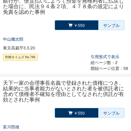
銀行が、便宜払いによって預金を無権利者に払戻し
た場合に、民法９４条２項、４７８条の規定により
免責を認めた事例
￥550
サンプル
中山幾次郎
東京高裁平3.3.20
引用形式で表示
判例タイムズ No.790
総ページ数：2
開始ページ位置：58
天下一家の会理事長名義で登録された債権につき、
結果的に当事者能力がないとされた者を被供託者に
含めて債権者不確知を理由としてなされた供託が有
効とされた事例
￥550
サンプル
富川照雄