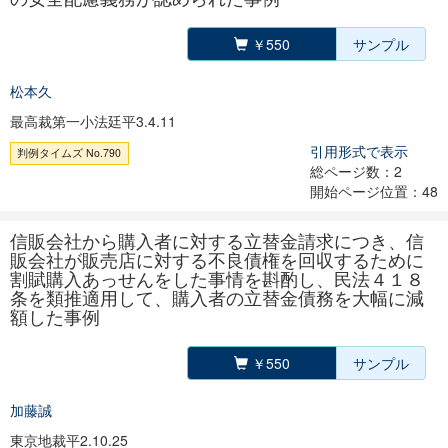
￥550
サンプル
松本久
最高裁第一小法廷平3.4.11
引用形式で表示
判例タイムズ No.790
総ページ数：2
開始ページ位置：48
信販会社から購入者に対する立替金請求につき、信
販会社が販売店に対する不良債権を回収するために
割賦購入あっせんをした事情を斟酌し、民法４１８
条を類推適用して、購入者の立替金債務を大幅に減
額した事例
￥550
サンプル
加藤誠
東京地裁平2.10.25