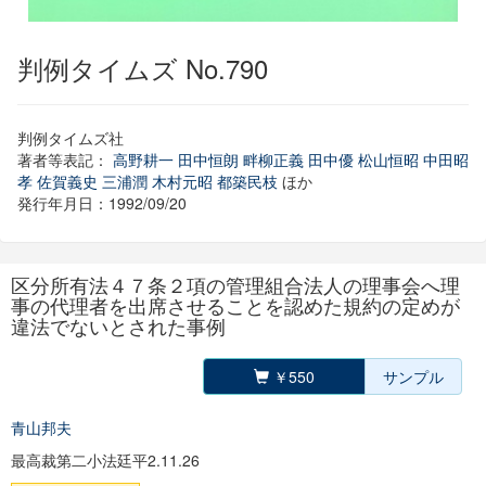
判例タイムズ No.790
判例タイムズ社
著者等表記：
高野耕一
田中恒朗
畔柳正義
田中優
松山恒昭
中田昭
孝
佐賀義史
三浦潤
木村元昭
都築民枝
ほか
発行年月日：1992/09/20
区分所有法４７条２項の管理組合法人の理事会へ理
事の代理者を出席させることを認めた規約の定めが
違法でないとされた事例
￥550
サンプル
青山邦夫
最高裁第二小法廷平2.11.26