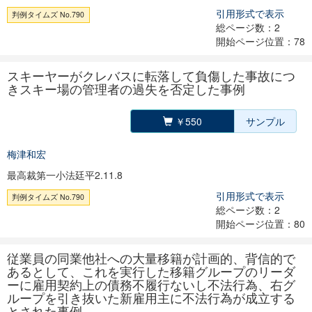
引用形式で表示
判例タイムズ No.790
総ページ数：2
開始ページ位置：78
スキーヤーがクレバスに転落して負傷した事故につ
きスキー場の管理者の過失を否定した事例
￥550
サンプル
梅津和宏
最高裁第一小法廷平2.11.8
引用形式で表示
判例タイムズ No.790
総ページ数：2
開始ページ位置：80
従業員の同業他社への大量移籍が計画的、背信的で
あるとして、これを実行した移籍グループのリーダ
ーに雇用契約上の債務不履行ないし不法行為、右グ
ループを引き抜いた新雇用主に不法行為が成立する
とされた事例