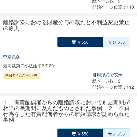
総ページ数：2
開始ページ位置：110
離婚訴訟における財産分与の裁判と不利益変更禁止
の原則
￥550
サンプル
中路義彦
最高裁第二小法廷平2.7.20
引用形式で表示
判例タイムズ No.790
総ページ数：2
開始ページ位置：112
１ 有責配偶者からの離婚請求において別居期間が
相当の長期間に及んだものとされた事例 ２ 不貞
行為をした有責配偶者からの離婚請求が認められた
事例
￥550
サンプル