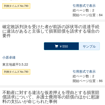
引用形式で表示
判例タイムズ No.790
総ページ数：2
開始ページ位置：84
確定敗訴判決を受けた者が前訴の訴状等の送達手続
に違法があると主張して損害賠償を請求する場合の
要件
￥550
サンプル
小原卓雄
東京地裁平3.5.22
引用形式で表示
判例タイムズ No.790
総ページ数：2
開始ページ位置：86
不動産に対する違法な仮差押えを理由とする損害賠
償請求について、弁護士費用等の賠償のほかに慰謝
料の支払いが命じられた事例