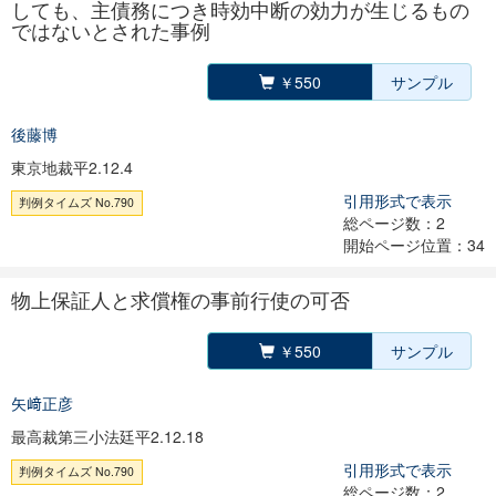
しても、主債務につき時効中断の効力が生じるもの
ではないとされた事例
￥550
サンプル
後藤博
東京地裁平2.12.4
引用形式で表示
判例タイムズ No.790
総ページ数：2
開始ページ位置：34
物上保証人と求償権の事前行使の可否
￥550
サンプル
矢﨑正彦
最高裁第三小法廷平2.12.18
引用形式で表示
判例タイムズ No.790
総ページ数：2