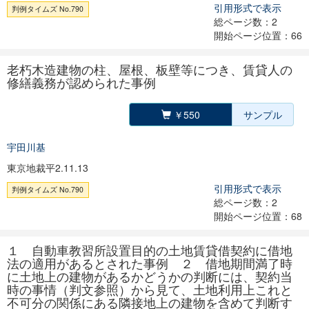
引用形式で表示
判例タイムズ No.790
総ページ数：2
開始ページ位置：66
老朽木造建物の柱、屋根、板壁等につき、賃貸人の
修繕義務が認められた事例
￥550
サンプル
宇田川基
東京地裁平2.11.13
引用形式で表示
判例タイムズ No.790
総ページ数：2
開始ページ位置：68
１ 自動車教習所設置目的の土地賃貸借契約に借地
法の適用があるとされた事例 ２ 借地期間満了時
に土地上の建物があるかどうかの判断には、契約当
時の事情（判文参照）から見て、土地利用上これと
不可分の関係にある隣接地上の建物を含めて判断す