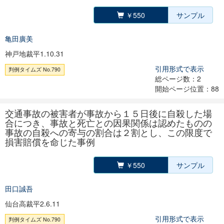
￥550
サンプル
亀田廣美
神戸地裁平1.10.31
引用形式で表示
判例タイムズ No.790
総ページ数：2
開始ページ位置：88
交通事故の被害者が事故から１５日後に自殺した場
合につき、事故と死亡との因果関係は認めたものの
事故の自殺への寄与の割合は２割とし、この限度で
損害賠償を命じた事例
￥550
サンプル
田口誠吾
仙台高裁平2.6.11
引用形式で表示
判例タイムズ No.790