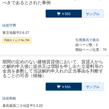
べきであるとされた事例
￥550
サンプル
比佐守男
東京地裁平2.6.27
引用形式で表示
判例タイムズ No.790
総ページ数：2
開始ページ位置：70
期間の定めのない建物賃貸借において、賃貸人から
の解約申入後に提供又は増額を申し出た立退料等の
金員を参酌して当該解約申入れの正当事由を判断す
ることの可否（積極）
￥550
サンプル
比佐和枝
最高裁第二小法廷平3.3.22