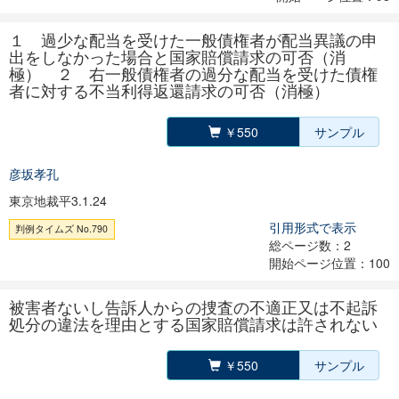
１ 過少な配当を受けた一般債権者が配当異議の申
出をしなかった場合と国家賠償請求の可否（消
極） ２ 右一般債権者の過分な配当を受けた債権
者に対する不当利得返還請求の可否（消極）
￥550
サンプル
彦坂孝孔
東京地裁平3.1.24
引用形式で表示
判例タイムズ No.790
総ページ数：2
開始ページ位置：100
被害者ないし告訴人からの捜査の不適正又は不起訴
処分の違法を理由とする国家賠償請求は許されない
￥550
サンプル