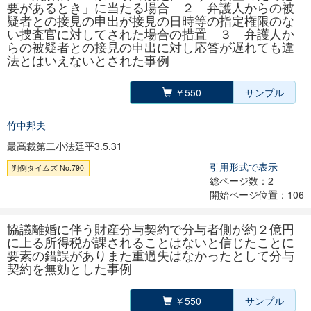
要があるとき」に当たる場合 ２ 弁護人からの被
疑者との接見の申出が接見の日時等の指定権限のな
い捜査官に対してされた場合の措置 ３ 弁護人か
らの被疑者との接見の申出に対し応答が遅れても違
法とはいえないとされた事例
￥550
サンプル
竹中邦夫
最高裁第二小法廷平3.5.31
引用形式で表示
判例タイムズ No.790
総ページ数：2
開始ページ位置：106
協議離婚に伴う財産分与契約で分与者側が約２億円
に上る所得税が課されることはないと信じたことに
要素の錯誤がありまた重過失はなかったとして分与
契約を無効とした事例
￥550
サンプル