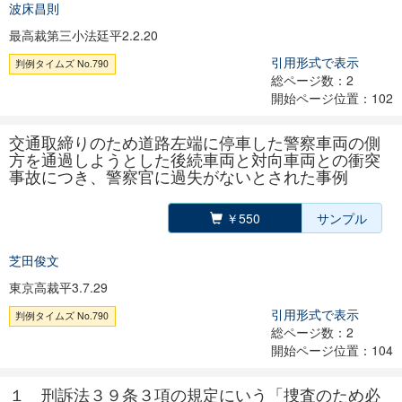
波床昌則
最高裁第三小法廷平2.2.20
引用形式で表示
判例タイムズ No.790
総ページ数：2
開始ページ位置：102
交通取締りのため道路左端に停車した警察車両の側
方を通過しようとした後続車両と対向車両との衝突
事故につき、警察官に過失がないとされた事例
￥550
サンプル
芝田俊文
東京高裁平3.7.29
引用形式で表示
判例タイムズ No.790
総ページ数：2
開始ページ位置：104
１ 刑訴法３９条３項の規定にいう「捜査のため必