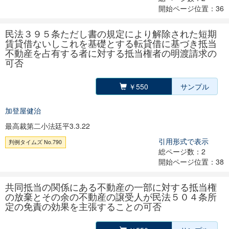
開始ページ位置：36
民法３９５条ただし書の規定により解除された短期
賃貸借ないしこれを基礎とする転貸借に基づき抵当
不動産を占有する者に対する抵当権者の明渡請求の
可否
￥550
サンプル
加登屋健治
最高裁第二小法廷平3.3.22
引用形式で表示
判例タイムズ No.790
総ページ数：2
開始ページ位置：38
共同抵当の関係にある不動産の一部に対する抵当権
の放棄とその余の不動産の譲受人が民法５０４条所
定の免責の効果を主張することの可否