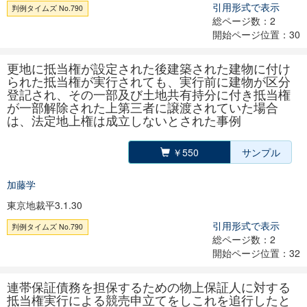
引用形式で表示
判例タイムズ No.790
総ページ数：2
開始ページ位置：30
更地に抵当権が設定された後建築された建物に付け
られた抵当権が実行されても、実行前に建物が区分
登記され、その一部及び土地共有持分に付き抵当権
が一部解除された上第三者に譲渡されていた場合
は、法定地上権は成立しないとされた事例
￥550
サンプル
加藤学
東京地裁平3.1.30
引用形式で表示
判例タイムズ No.790
総ページ数：2
開始ページ位置：32
連帯保証債務を担保するための物上保証人に対する
抵当権実行による競売申立てをしこれを追行したと