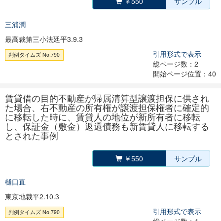
￥550
サンプル
三浦潤
最高裁第三小法廷平3.9.3
引用形式で表示
判例タイムズ No.790
総ページ数：2
開始ページ位置：40
賃貸借の目的不動産が帰属清算型譲渡担保に供され
た場合、右不動産の所有権が譲渡担保権者に確定的
に移転した時に、賃貸人の地位が新所有者に移転
し、保証金（敷金）返還債務も新賃貸人に移転する
とされた事例
￥550
サンプル
樋口直
東京地裁平2.10.3
引用形式で表示
判例タイムズ No.790