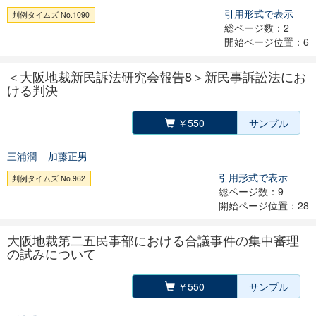
引用形式で表示
判例タイムズ No.1090
総ページ数：2
開始ページ位置：6
＜大阪地裁新民訴法研究会報告8＞新民事訴訟法にお
ける判決
￥550
サンプル
三浦潤
加藤正男
引用形式で表示
判例タイムズ No.962
総ページ数：9
開始ページ位置：28
大阪地裁第二五民事部における合議事件の集中審理
の試みについて
￥550
サンプル