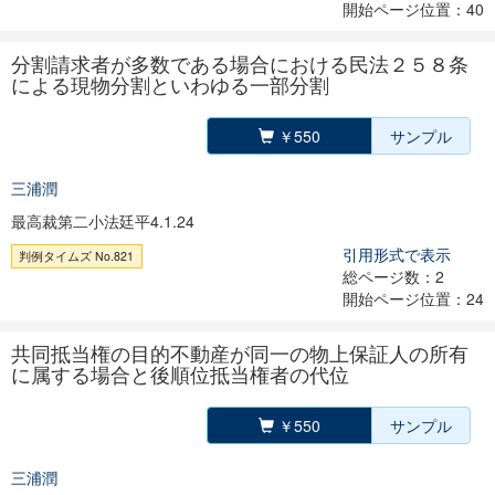
開始ページ位置：40
分割請求者が多数である場合における民法２５８条
による現物分割といわゆる一部分割
￥550
サンプル
三浦潤
最高裁第二小法廷平4.1.24
引用形式で表示
判例タイムズ No.821
総ページ数：2
開始ページ位置：24
共同抵当権の目的不動産が同一の物上保証人の所有
に属する場合と後順位抵当権者の代位
￥550
サンプル
三浦潤