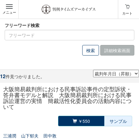
メニュー
カート
フリーワード検索
詳細検索画面
12
件見つかりました。
大阪簡易裁判所における民事訴訟事件の定型訴状・
答弁書モデルと解説 大阪簡易裁判所における民事
訴訟運営の実情 簡裁活性化委員会の活動内容につ
いて
￥550
サンプル
三浦潤
山下郁夫
田中敦