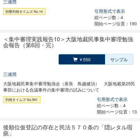
三浦潤
引用形式で表示
別冊判例タイムズ No.14
総ページ数：4
開始ページ位置：190
＜集中審理実践報告10＞大阪地裁民事集中審理勉強
会報告（第6回・完）
￥550
サンプル
三浦潤
大阪地裁民事集中審理勉強会（座長 鳥越健治） 大阪地裁第25民
事部における合議事件の集中審理の試みについて
引用形式で表示
判例タイムズ No.941
総ページ数：4
開始ページ位置：13
後順位仮登記の存在と民法５７０条の「隠レタル瑕
疵」