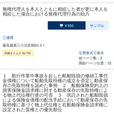
無権代理人を本人とともに相続した者が更に本人を
相続した場合における無権代理行為の効力
￥550
サンプル
三浦潤
最高裁第三小法廷昭63.3.1
引用形式で表示
判例タイムズ No.735
総ページ数：2
開始ページ位置：32
１ 航行作業中事故を起した船舶毀損の修繕工事代
金債権について船舶先取特権の成立を否定し動産保
存の先取特権を認めた事例 ２ 船舶保険契約上の
損害保険金請求権に対する動産保存の先取特権によ
る物上代位権行使の可否 ３ 供託された船舶毀損
による保険金債権の配当手続において動産保存の先
取特権に基づく物上代位権と右船舶保険金請求権に
設定された質権との優先順位