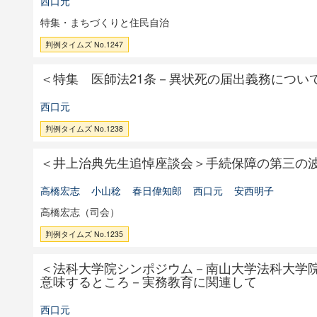
西口元
特集・まちづくりと住民自治
判例タイムズ No.1247
＜特集 医師法21条－異状死の届出義務につい
西口元
判例タイムズ No.1238
＜井上治典先生追悼座談会＞手続保障の第三の
高橋宏志
小山稔
春日偉知郎
西口元
安西明子
高橋宏志（司会）
判例タイムズ No.1235
＜法科大学院シンポジウム－南山大学法科大学
意味するところ－実務教育に関連して
西口元