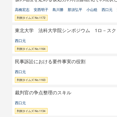
高橋宏志
安西明子
島川勝
那須弘平
小山稔
西口元
判例タイムズ No.1172
東北大学 法科大学院シンポジウム 1ロ－ス
西口元
判例タイムズ No.1164
民事訴訟における要件事実の役割
西口元
判例タイムズ No.1163
裁判官の争点整理のスキル
西口元
判例タイムズ No.1134