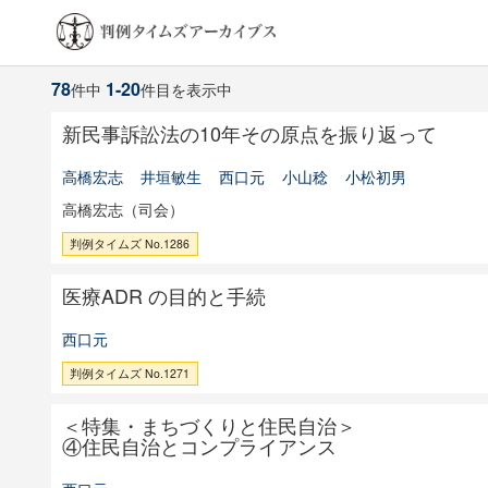
78
1-20
件中
件目を表示中
新民事訴訟法の10年その原点を振り返って
高橋宏志
井垣敏生
西口元
小山稔
小松初男
高橋宏志（司会）
判例タイムズ No.1286
医療ADR の目的と手続
西口元
判例タイムズ No.1271
＜特集・まちづくりと住民自治＞
④住民自治とコンプライアンス