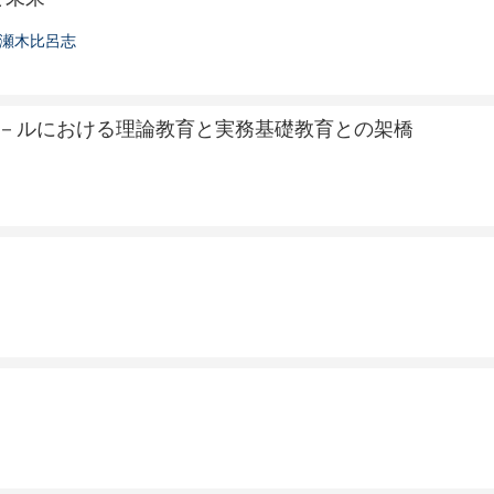
瀬木比呂志
ク－ルにおける理論教育と実務基礎教育との架橋