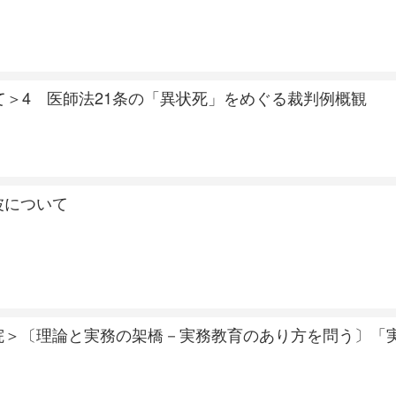
て＞4 医師法21条の「異状死」をめぐる裁判例概観
波について
院＞〔理論と実務の架橋－実務教育のあり方を問う〕「