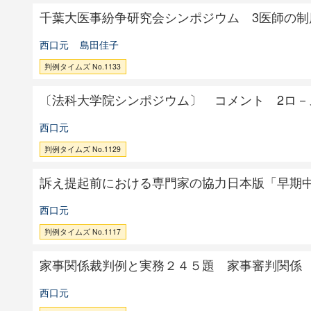
千葉大医事紛争研究会シンポジウム 3医師の
西口元
島田佳子
判例タイムズ No.1133
〔法科大学院シンポジウム〕 コメント 2ロ－
西口元
判例タイムズ No.1129
訴え提起前における専門家の協力日本版「早期
西口元
判例タイムズ No.1117
家事関係裁判例と実務２４５題 家事審判関係
西口元