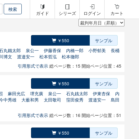
ガイド
シリーズ
ログイン
カート
￥550
サンプル
石丸鐵太郎
泉公一
伊藤香保
内橋一郎
小野郁美
長桶
川博文
渡邉安一
松本哲泓
松本徹郎
引用形式で表示
総ページ数：15
開始ページ位置：45
￥550
サンプル
熙
麻田光広
堺充廣
泉公一
石丸銭太郎
伊東杏保
内
今中秀雄
大薮和男
太田敬司
窪田俊秀
渡邉安一
島田
引用形式で表示
総ページ数：16
開始ページ位置：51
￥550
サンプル