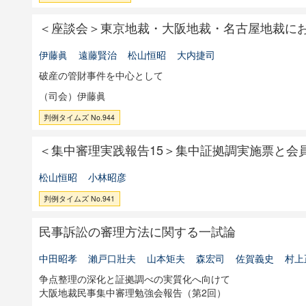
＜座談会＞東京地裁・大阪地裁・名古屋地裁に
伊藤眞
遠藤賢治
松山恒昭
大内捷司
破産の管財事件を中心として
（司会）伊藤眞
判例タイムズ No.944
＜集中審理実践報告15＞集中証拠調実施票と会
松山恒昭
小林昭彦
判例タイムズ No.941
民事訴訟の審理方法に関する一試論
中田昭孝
瀨戸口壯夫
山本矩夫
森宏司
佐賀義史
村上
争点整理の深化と証拠調べの実質化へ向けて
大阪地裁民事集中審理勉強会報告（第2回）