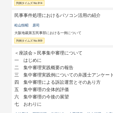
判例タイムズ No.914
民事事件処理におけるパソコン活用の紹介
松山恒昭
原司
大阪地裁第五民事部における一例について
判例タイムズ No.909
＜座談会＞民事集中審理について
一 はじめに
二 集中審理実践概要の報告
三 集中審理実践例についての弁護士アンケー
四 集中審理による訴訟運営とそのあり方
五 集中審理の全体的評価
六 集中審理の今後の展望
七 おわりに