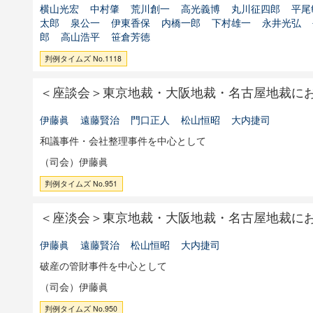
横山光宏
中村肇
荒川創一
高光義博
丸川征四郎
平尾
太郎
泉公一
伊東香保
内橋一郎
下村雄一
永井光弘
郎
高山浩平
笹倉芳徳
判例タイムズ No.1118
＜座談会＞東京地裁・大阪地裁・名古屋地裁に
伊藤眞
遠藤賢治
門口正人
松山恒昭
大内捷司
和議事件・会社整理事件を中心として
（司会）伊藤眞
判例タイムズ No.951
＜座淡会＞東京地裁・大阪地裁・名古屋地裁に
伊藤眞
遠藤賢治
松山恒昭
大内捷司
破産の管財事件を中心として
（司会）伊藤眞
判例タイムズ No.950