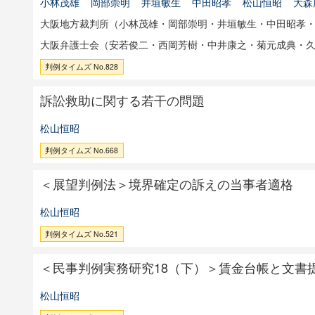
小林茂雄
岡部崇明
井垣敏生
中田昭孝
松山恒昭
大森
大阪地方裁判所（小林茂雄・岡部崇明・井垣敏生・中田昭孝
大阪弁護士会（安若俊二・西岡芳樹・中井康之・菊元成典・
判例タイムズ No.828
訴訟救助に関する若干の問題
松山恒昭
判例タイムズ No.668
＜展望判例法＞境界確定の訴えの当事者適格
松山恒昭
判例タイムズ No.521
＜民事判例実務研究18（下）＞賃金台帳と文書
松山恒昭