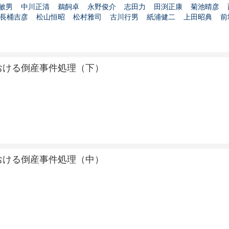
敏男
中川正清
鵜飼卓
永野俊介
志田力
田渕正康
菊池晴彦
長桶吉彦
松山恒昭
松村雅司
古川行男
紙浦健二
上田昭典
前
おける倒産事件処理（下）
おける倒産事件処理（中）