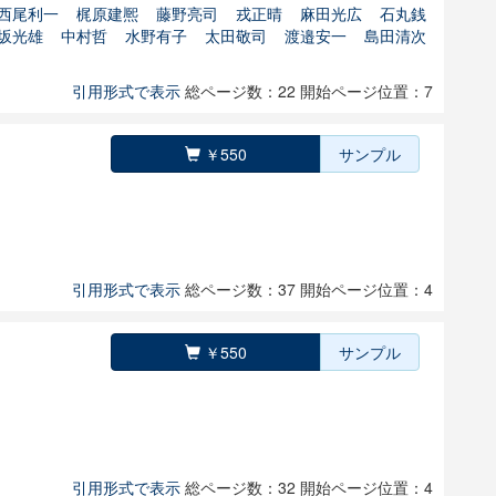
西尾利一
梶原建熈
藤野亮司
戎正晴
麻田光広
石丸銭
坂光雄
中村哲
水野有子
太田敬司
渡邉安一
島田清次
引用形式で表示
総ページ数：22
開始ページ位置：7
￥550
サンプル
引用形式で表示
総ページ数：37
開始ページ位置：4
￥550
サンプル
引用形式で表示
総ページ数：32
開始ページ位置：4