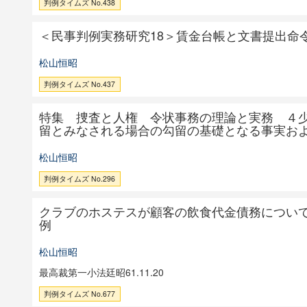
判例タイムズ No.438
＜民事判例実務研究18＞賃金台帳と文書提出命
松山恒昭
判例タイムズ No.437
特集 捜査と人権 令状事務の理論と実務 ４
留とみなされる場合の勾留の基礎となる事実お
松山恒昭
判例タイムズ No.296
クラブのホステスが顧客の飲食代金債務につい
例
松山恒昭
最高裁第一小法廷昭61.11.20
判例タイムズ No.677