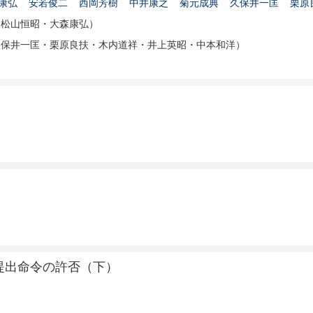
康弘
安若俊二
西岡芳樹
中井康之
菊元成典
久保井一匡
栗原
・松山恒昭・大森康弘）
久保井一匡・栗原良扶・木内道祥・井上英昭・中本和洋）
提出命令の許否（下）