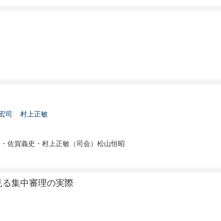
宏司
村上正敏
司・佐賀義史・村上正敏（司会）松山恒昭
見る集中審理の実際