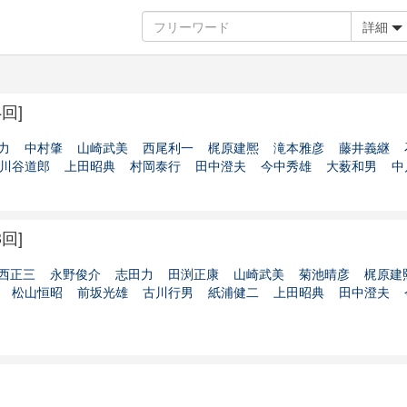
詳細
回]
力
中村肇
山崎武美
西尾利一
梶原建熈
滝本雅彦
藤井義継
川谷道郎
上田昭典
村岡泰行
田中澄夫
今中秀雄
大薮和男
中
回]
西正三
永野俊介
志田力
田渕正康
山崎武美
菊池晴彦
梶原建
松山恒昭
前坂光雄
古川行男
紙浦健二
上田昭典
田中澄夫