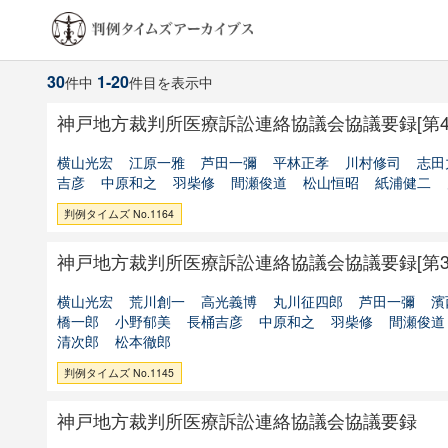
30
1-20
件中
件目を表示中
神戸地方裁判所医療訴訟連絡協議会協議要録[第4
横山光宏
江原一雅
芦田一彌
平林正孝
川村修司
志田
吉彦
中原和之
羽柴修
間瀬俊道
松山恒昭
紙浦健二
判例タイムズ No.1164
神戸地方裁判所医療訴訟連絡協議会協議要録[第3
横山光宏
荒川創一
高光義博
丸川征四郎
芦田一彌
濱
橋一郎
小野郁美
長桶吉彦
中原和之
羽柴修
間瀬俊道
清次郎
松本徹郎
判例タイムズ No.1145
神戸地方裁判所医療訴訟連絡協議会協議要録