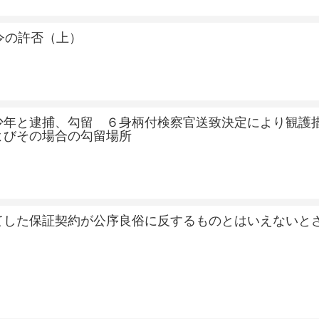
令の許否（上）
少年と逮捕、勾留 ６身柄付検察官送致決定により観護
よびその場合の勾留場所
てした保証契約が公序良俗に反するものとはいえないと