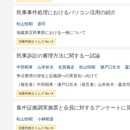
民事事件処理におけるパソコン活用の紹介
松山恒昭
原司
地裁第五民事部における一例について
別冊判例タイムズ No.14
民事訴訟の審理方法に関する一試論
中田昭孝
山本矩夫
佐賀義史
松山恒昭
瀬戸口壮夫
森
争点整理の深化と証拠調べの実質化へ向けて
（報告者）中田昭孝・瀬戸口壮夫（発言者）山本矩夫・森宏
別冊判例タイムズ No.14
集中証拠調実施票と会員に対するアンケートに
松山恒昭
小林昭彦
別冊判例タイムズ No.14