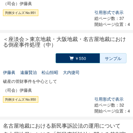
（司会）伊藤眞
引用形式で表示
判例タイムズ No.951
総ページ数：37
開始ページ位置：4
＜座淡会＞東京地裁・大阪地裁・名古屋地裁におけ
る倒産事件処理（中）
￥550
サンプル
伊藤眞
遠藤賢治
松山恒昭
大内捷司
破産の管財事件を中心として
（司会）伊藤眞
引用形式で表示
判例タイムズ No.950
総ページ数：32
開始ページ位置：4
名古屋地裁における新民事訴訟法の運用について