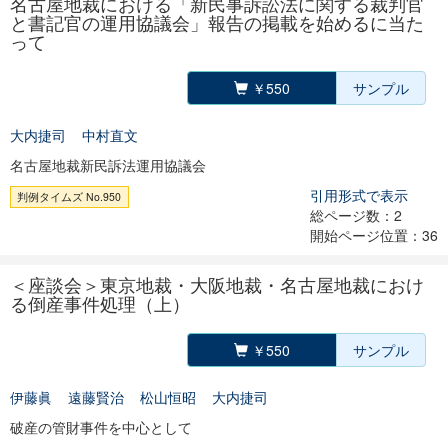
名古屋地裁における「新民事訴訟法に関する裁判官
と書記官の運用協議会」報告の掲載を始めるに当た
って
￥550
サンプル
大内捷司
中村直文
名古屋地裁新民訴法運用協議会
引用形式で表示
判例タイムズ No.950
総ページ数：2
開始ページ位置：36
＜座談会＞東京地裁・大阪地裁・名古屋地裁におけ
る倒産事件処理（上）
￥550
サンプル
伊藤眞
遠藤賢治
松山恒昭
大内捷司
破産の管財事件を中心として