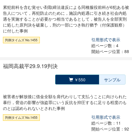
累犯前科を含む覚せい剤取締法違反による同種服役前科が6犯ある被
告人について，再犯防止のために，施設内処遇に引き続き社会内処
遇を実施することが必要かつ相当であるとして，被告人を全部実刑
に処した原判決を破棄し，刑の一部につき執行猶予（付保護観察）
に付した事例
引用形式で表示
判例タイムズ No.1455
総ページ数：4
開始ページ位置：88
福岡高裁平29.9.19判決
￥550
サンプル
被害者が解放後に借金全額を肩代わりして支払うことに向けられた
暴行，脅迫の影響が強盗罪にいう反抗を抑圧するに足りる程度のも
のとは認められないとされた事例
引用形式で表示
判例タイムズ No.1455
総ページ数：11
開始ページ位置：92