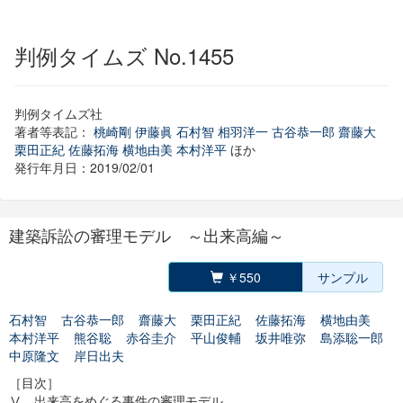
判例タイムズ No.1455
判例タイムズ社
著者等表記：
桃崎剛
伊藤眞
石村智
相羽洋一
古谷恭一郎
齋藤大
栗田正紀
佐藤拓海
横地由美
本村洋平
ほか
発行年月日：2019/02/01
建築訴訟の審理モデル ～出来高編～
￥550
サンプル
石村智
古谷恭一郎
齋藤大
栗田正紀
佐藤拓海
横地由美
本村洋平
熊谷聡
赤谷圭介
平山俊輔
坂井唯弥
島添聡一郎
中原隆文
岸日出夫
［目次］
Ⅴ 出来高をめぐる事件の審理モデル