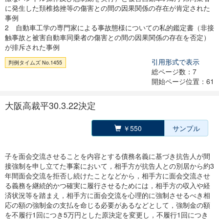
に発生した頚椎捻挫等の傷害との間の因果関係の存在が肯定された
事例
2 自動車工学の専門家による事故態様についての私的鑑定書（非接
触事故と被害自動車同乗者の傷害との間の因果関係の存在を否定）
が排斥された事例
引用形式で表示
判例タイムズ No.1455
総ページ数：7
開始ページ位置：61
大阪高裁平30.3.22決定
￥550
サンプル
子を面会交流させることを内容とする債務名義に基づき抗告人が間
接強制を申し立てた事案において，相手方が抗告人との別居から約3
年間面会交流を拒否し続けたことなどから，相手方に面会交流させ
る義務を継続的かつ確実に履行させるためには，相手方の収入や経
済状況等を踏まえ，相手方に面会交流を心理的に強制させるべき相
応の額の強制金の支払を命じる必要があるなどとして，強制金の額
を不履行1回につき5万円とした原決定を変更し，不履行1回につき