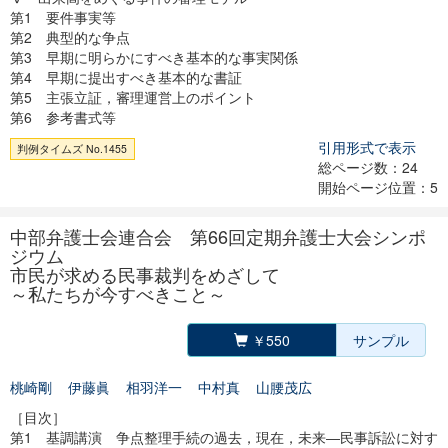
第1 要件事実等
第2 典型的な争点
第3 早期に明らかにすべき基本的な事実関係
第4 早期に提出すべき基本的な書証
第5 主張立証，審理運営上のポイント
第6 参考書式等
引用形式で表示
判例タイムズ No.1455
総ページ数：24
開始ページ位置：5
中部弁護士会連合会 第66回定期弁護士大会シンポ
ジウム
市民が求める民事裁判をめざして
～私たちが今すべきこと～
￥550
サンプル
桃崎剛
伊藤眞
相羽洋一
中村真
山腰茂広
［目次］
第1 基調講演 争点整理手続の過去，現在，未来―民事訴訟に対す