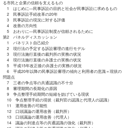
る市民と企業の信頼を支えるもの
1 はじめに―民事訴訟の目的と社会が民事訴訟に求めるもの
2 民事訴訟手続改革の20年
3 民事訴訟の現況に対する評価
4 改善の方向性
5 おわりに―民事訴訟制度が信頼されるために
第2 パネルディスカッション
1 パネリスト自己紹介
2 現行法の予定する訴訟審理の進行モデル
3 現行法施行直後の裁判所の実務の状況
4 現行法施行直後の弁護士の実務の状況
5 平成15年改正後の弁護士の実務の状況
6 平成20年以降の民事訴訟審理の傾向と利用者の意識＝現状の
問題点
7 三者の争点等の共通認識の不十分
8 審理期間の長期化の原因
9 争点整理手続期間の短縮を妨げている現状
10 争点整理手続の現状（裁判官の認識と代理人の認識）
11 運用改善の可能性
12 口頭議論の運用改善（裁判所）
13 口頭議論の運用改善（代理人）
14 議論の到達点等の共通認識の強化（裁判所）