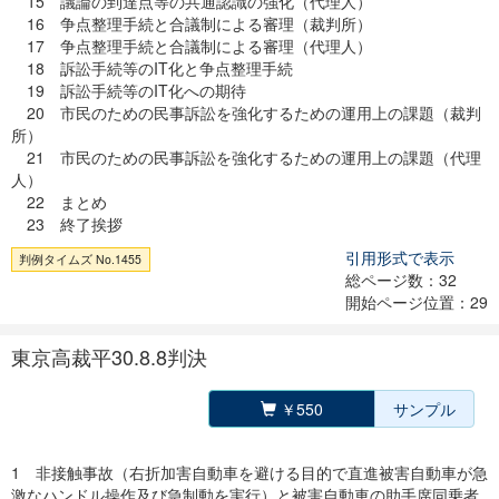
15 議論の到達点等の共通認識の強化（代理人）
16 争点整理手続と合議制による審理（裁判所）
17 争点整理手続と合議制による審理（代理人）
18 訴訟手続等のIT化と争点整理手続
19 訴訟手続等のIT化への期待
20 市民のための民事訴訟を強化するための運用上の課題（裁判
所）
21 市民のための民事訴訟を強化するための運用上の課題（代理
人）
22 まとめ
23 終了挨拶
引用形式で表示
判例タイムズ No.1455
総ページ数：32
開始ページ位置：29
東京高裁平30.8.8判決
￥550
サンプル
1 非接触事故（右折加害自動車を避ける目的で直進被害自動車が急
激なハンドル操作及び急制動を実行）と被害自動車の助手席同乗者