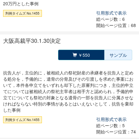
20万円とした事例
引用形式で表示
判例タイムズ No.1455
総ページ数：6
開始ページ位置：68
大阪高裁平30.1.30決定
￥550
サンプル
抗告人が，主位的に，被相続人の祭祀財産の承継者を抗告人と定め
る処分を，予備的に，遺骨の分骨及びその引渡しを求めた事案にお
いて，本件各申立てをいずれも却下した原審判につき，主位的申立
てについては被相続人の祭祀主宰者は相手方と認められ，予備的申
立てについても祭祀の対象となる遺骨の一部を抗告人に分属させな
ければならない特別の事情があるとはいえないとして，抗告を棄却
した事例
引用形式で表示
判例タイムズ No.1455
総ページ数：5
開始ページ位置：74