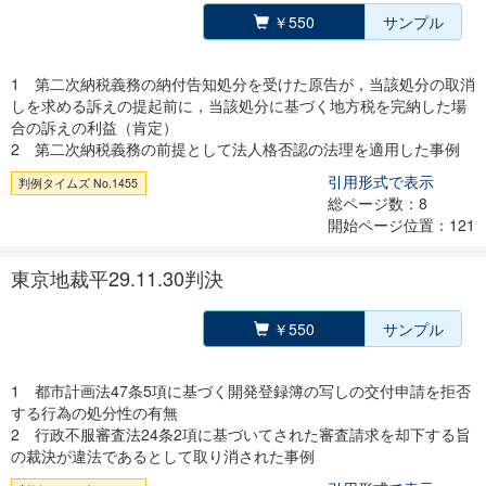
￥550
サンプル
1 第二次納税義務の納付告知処分を受けた原告が，当該処分の取消
しを求める訴えの提起前に，当該処分に基づく地方税を完納した場
合の訴えの利益（肯定）
2 第二次納税義務の前提として法人格否認の法理を適用した事例
引用形式で表示
判例タイムズ No.1455
総ページ数：8
開始ページ位置：121
東京地裁平29.11.30判決
￥550
サンプル
1 都市計画法47条5項に基づく開発登録簿の写しの交付申請を拒否
する行為の処分性の有無
2 行政不服審査法24条2項に基づいてされた審査請求を却下する旨
の裁決が違法であるとして取り消された事例