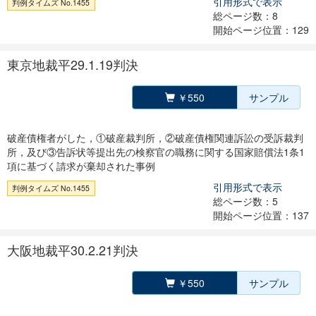
引用形式で表示
判例タイムズ No.1455
総ページ数：8
開始ページ位置：129
東京地裁平29.1.19判決
￥550
サンプル
破産債権者がした，①破産裁判所，②破産債権関連訴訟の受訴裁判
所，及び③告訴状等提出先の検察官の職務に関する国家賠償法1条1
項に基づく請求が棄却された事例
引用形式で表示
判例タイムズ No.1455
総ページ数：5
開始ページ位置：137
大阪地裁平30.2.21判決
￥550
サンプル