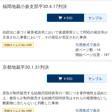
福岡地裁小倉支部平30.4.17判決
￥550
サンプル
自賠法に基づく被害者請求において後遺障害としてRSDの発症等が
主張された事案において，その発症が否定された事例
引用形式で表示
判例タイムズ No.1455
総ページ数：16
開始ページ位置：187
京都地裁平30.1.31判決
￥550
サンプル
原告が制作販売する結婚式招待状等の一部につき著作物性を認めた
上，被告らが制作販売する結婚式招待状等はそれらの複製物ないし
翻案物に当たらないと判断した事例
引用形式で表示
判例タイムズ No.1455