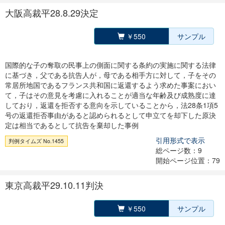
大阪高裁平28.8.29決定
￥550
サンプル
国際的な子の奪取の民事上の側面に関する条約の実施に関する法律
に基づき，父である抗告人が，母である相手方に対して，子をその
常居所地国であるフランス共和国に返還するよう求めた事案におい
て，子はその意見を考慮に入れることが適当な年齢及び成熟度に達
しており，返還を拒否する意向を示していることから，法28条1項5
号の返還拒否事由があると認められるとして申立てを却下した原決
定は相当であるとして抗告を棄却した事例
引用形式で表示
判例タイムズ No.1455
総ページ数：9
開始ページ位置：79
東京高裁平29.10.11判決
￥550
サンプル