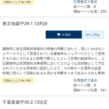
引用形式で表示
判例タイムズ No.1455
総ページ数：8
開始ページ位置：233
東京地裁平29.1.12判決
￥550
サンプル
建物等に係る瑕疵担保責任の有無の判断に当たり，現にいわゆるシ
ェアハウスとして賃貸されている建物等をシェアハウスとして使用
するためにそのままの状態で購入したという売買の経緯等から，上
記建物等は売買契約当事者間においてどのような目的物として予定
されていたかを具体的に認定した上で，その有すべき通常の品質・
性能に照らして瑕疵があるか否かを判断すべきであるとされた事例
引用形式で表示
判例タイムズ No.1455
総ページ数：9
開始ページ位置：241
千葉家裁平30.2.13決定