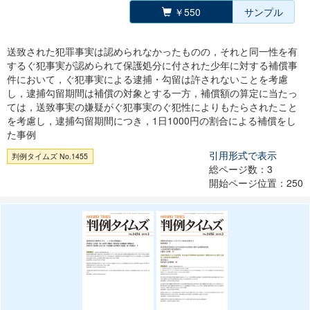
￥550
サンプル
送致された犯罪事実は認められなかったものの，それと同一性を有
するぐ犯事実が認められて保護処分に付された少年に対する補償事
件において，ぐ犯事実による逮捕・勾留は許されないことを考慮
し，逮捕勾留期間は補償の対象とする一方，補償額の算定に当たっ
ては，送致事実の嫌疑がぐ犯事実のぐ犯性によりもたらされたこと
を考慮し，逮捕勾留期間につき，1日1000円の割合による補償をし
た事例
引用形式で表示
判例タイムズ No.1455
総ページ数：3
開始ページ位置：250