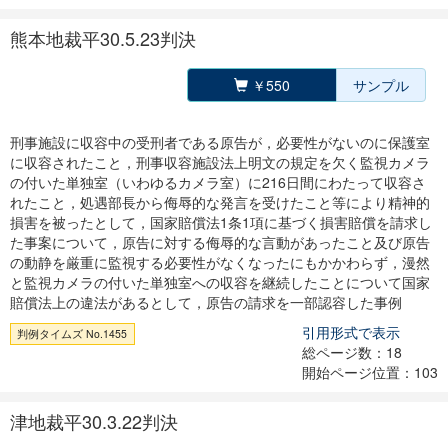
熊本地裁平30.5.23判決
￥550
サンプル
刑事施設に収容中の受刑者である原告が，必要性がないのに保護室
に収容されたこと，刑事収容施設法上明文の規定を欠く監視カメラ
の付いた単独室（いわゆるカメラ室）に216日間にわたって収容さ
れたこと，処遇部長から侮辱的な発言を受けたこと等により精神的
損害を被ったとして，国家賠償法1条1項に基づく損害賠償を請求し
た事案について，原告に対する侮辱的な言動があったこと及び原告
の動静を厳重に監視する必要性がなくなったにもかかわらず，漫然
と監視カメラの付いた単独室への収容を継続したことについて国家
賠償法上の違法があるとして，原告の請求を一部認容した事例
引用形式で表示
判例タイムズ No.1455
総ページ数：18
開始ページ位置：103
津地裁平30.3.22判決