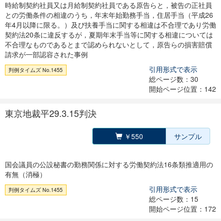
時給制契約社員又は月給制契約社員である原告らと，被告の正社員
との労働条件の相違のうち，年末年始勤務手当，住居手当（平成26
年4月以降に限る。）及び扶養手当に関する相違は不合理であり労働
契約法20条に違反するが，夏期年末手当等に関する相違については
不合理なものであるとまで認められないとして，原告らの損害賠償
請求が一部認容された事例
引用形式で表示
判例タイムズ No.1455
総ページ数：30
開始ページ位置：142
東京地裁平29.3.15判決
￥550
サンプル
国会議員の公設秘書の勤務関係に対する労働契約法16条類推適用の
有無（消極）
引用形式で表示
判例タイムズ No.1455
総ページ数：15
開始ページ位置：172