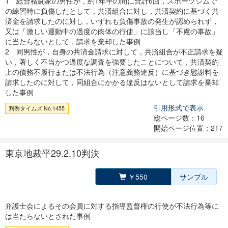
1 総合格闘家の男性が，約1年半の間に合計6回，スポーツジムで
の練習時に負傷したとして，共済組合に対し，共済契約に基づく共
済金を請求したのに対し，いずれも負傷事故の発生が認められず，
又は「激しい運動中の過度の肉体の行使」に該当し「不慮の事故」
に当たらないとして，請求を棄却した事例
2 同男性が，自身の共済金請求に対して，共済組合が不正請求を疑
い，著しく不当かつ過度な調査を強要したことについて，共済契約
上の債務不履行または不法行為（注意義務違反）に基づき慰謝料を
請求したのに対して，同組合にかかる違反はないとして請求を棄却
した事例
引用形式で表示
判例タイムズ No.1455
総ページ数：16
開始ページ位置：217
東京地裁平29.2.10判決
￥550
サンプル
弁護士会によるその会員に対する指導監督権の行使が不法行為等に
は当たらないとされた事例