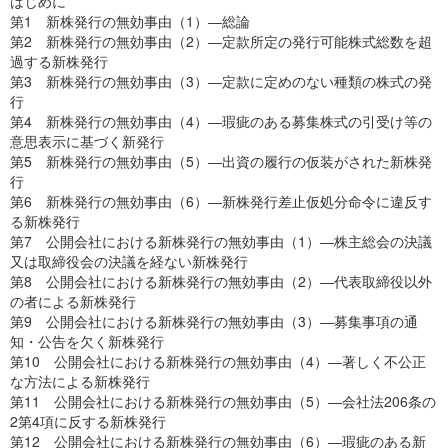
はじめに
第1 新株発行の無効事由（1）―総論
第2 新株発行の無効事由（2）―定款所定の発行可能株式総数を超
過する新株発行
第3 新株発行の無効事由（3）―定款に定めのない種類の株式の発
行
第4 新株発行の無効事由（4）―瑕疵のある募集株式の引受け等の
意思表示に基づく新発行
第5 新株発行の無効事由（5）―出資の履行の仮装がされた新株発
行
第6 新株発行の無効事由（6）―新株発行差止仮処分命令に違反す
る新株発行
第7 公開会社における新株発行の無効事由（1）―株主総会の決議
又は取締役会の決議を経ない新株発行
第8 公開会社における新株発行の無効事由（2）―代表取締役以外
の者による新株発行
第9 公開会社における新株発行の無効事由（3）―募集事項の通
知・公告を欠く新株発行
第10 公開会社における新株発行の無効事由（4）―著しく不公正
な方法による新株発行
第11 公開会社における新株発行の無効事由（5）―会社法206条の
2第4項に反する新株発行
第12 公開会社における新株発行の無効事由（6）―瑕疵のある新