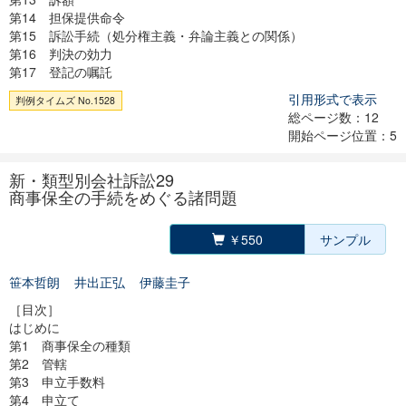
第14 担保提供命令
第15 訴訟手続（処分権主義・弁論主義との関係）
第16 判決の効力
第17 登記の嘱託
引用形式で表示
判例タイムズ No.1528
総ページ数：12
開始ページ位置：5
新・類型別会社訴訟29
商事保全の手続をめぐる諸問題
￥550
サンプル
笹本哲朗
井出正弘
伊藤圭子
［目次］
はじめに
第1 商事保全の種類
第2 管轄
第3 申立手数料
第4 申立て