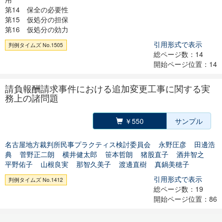
第14 保全の必要性
第15 仮処分の担保
第16 仮処分の効力
引用形式で表示
判例タイムズ No.1505
総ページ数：14
開始ページ位置：14
請負報酬請求事件における追加変更工事に関する実
務上の諸問題
￥550
サンプル
名古屋地方裁判所民事プラクティス検討委員会
永野圧彦
田邊浩
典
菅野正二朗
横井健太郎
笹本哲朗
猪股直子
酒井智之
平野佑子
山根良実
那智久美子
渡邊直樹
真鍋美穂子
引用形式で表示
判例タイムズ No.1412
総ページ数：19
開始ページ位置：86