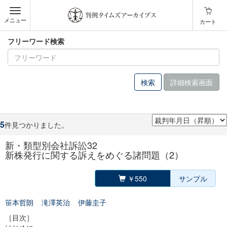
メニュー
カート
フリーワード検索
詳細検索画面
5
件見つかりました。
新・類型別会社訴訟32
新株発行に関する訴えをめぐる諸問題（2）
￥550
サンプル
笹本哲朗
滝澤英治
伊藤圭子
［目次］