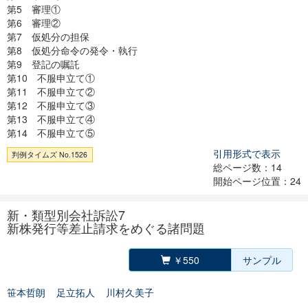
第5 審理①
第6 審理②
第7 仮処分の担保
第8 仮処分命令の発令・執行
第9 登記の嘱託
第10 不服申立て①
第11 不服申立て②
第12 不服申立て③
第13 不服申立て④
第14 不服申立て⑤
引用形式で表示
判例タイムズ No.1526
総ページ数：14
開始ページ位置：24
新・類型別会社訴訟7
新株発行等差止請求をめぐる諸問題
￥550
サンプル
笹本哲朗
足立拓人
川村久美子