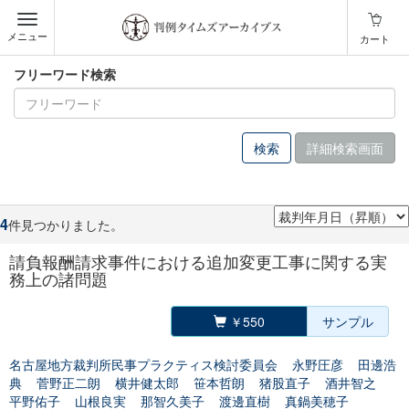
メニュー
カート
フリーワード検索
詳細検索画面
4
件見つかりました。
請負報酬請求事件における追加変更工事に関する実
務上の諸問題
￥550
サンプル
名古屋地方裁判所民事プラクティス検討委員会
永野圧彦
田邊浩
典
菅野正二朗
横井健太郎
笹本哲朗
猪股直子
酒井智之
平野佑子
山根良実
那智久美子
渡邊直樹
真鍋美穂子