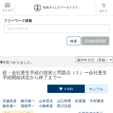
メニュー
カート
フリーワード検索
詳細検索画面
4
件見つかりました。
続・会社更生手続の現状と問題点（１）ー会社更生
手続開始決定から終了までー
￥550
サンプル
宮脇幸彦
柳川俊一
山本晃夫
山口和男
松尾翼
中村勝美
橋本基一
霜島甲一
小柳孝彦
西川伍朔