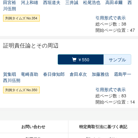
田宮裕
河上和雄
西垣道夫
三井誠
松尾浩也
高田卓爾
西
川伍朔
引用形式で表示
判例タイムズ No.354
総ページ数：38
開始ページ位置：47
証明責任論とその周辺
￥550
サンプル
賀集唱
竜崎喜助
春日偉知郎
倉田卓次
加藤雅信
霜島甲一
西川伍朔
引用形式で表示
判例タイムズ No.350
総ページ数：83
開始ページ位置：14
お問い合わせ
特定商取引法に基づく表記