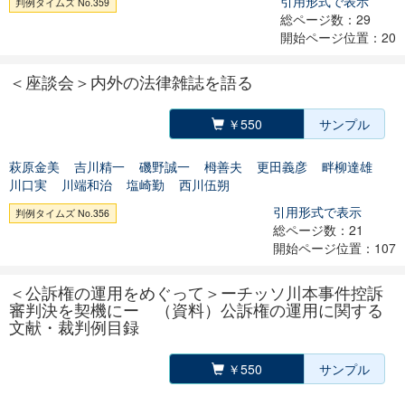
引用形式で表示
判例タイムズ No.359
総ページ数：29
開始ページ位置：20
＜座談会＞内外の法律雑誌を語る
￥550
サンプル
萩原金美
吉川精一
磯野誠一
栂善夫
更田義彦
畔柳達雄
川口実
川端和治
塩崎勤
西川伍朔
引用形式で表示
判例タイムズ No.356
総ページ数：21
開始ページ位置：107
＜公訴権の運用をめぐって＞ーチッソ川本事件控訴
審判決を契機にー （資料）公訴権の運用に関する
文献・裁判例目録
￥550
サンプル