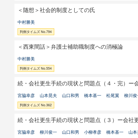
＜随想＞社会的制度としての氏
中村勝美
判例タイムズ No.794
＜西東間話＞弁護士補助職制度への消極論
中村勝美
判例タイムズ No.554
続・会社更生手続の現状と問題点（４・完）ー
宮脇幸彦
山本晃夫
山口和男
橋本基一
松尾翼
柳川俊
判例タイムズ No.362
続・会社更生手続の現状と問題点（３）ー会社
宮脇幸彦
柳川俊一
山口和男
小柳孝彦
橋本基一
山本