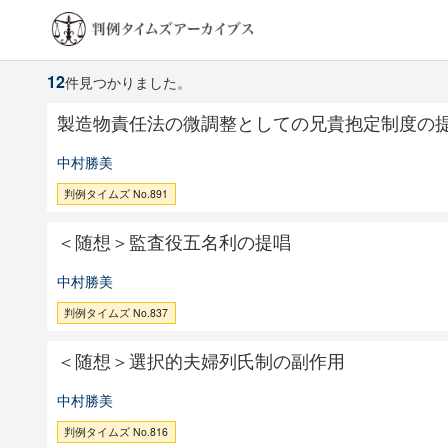
12
件見つかりました。
製造物責任法の微調整としての兄貴抱定制度の
中村勝美
判例タイムズ No.891
＜随想＞監査役五名利の提唱
中村勝美
判例タイムズ No.837
＜随想＞選択的夫婦列氏制の副作用
中村勝美
判例タイムズ No.816