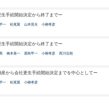
更生手続開始決定から終了までー
甲一
松尾翼
山本晃夫
小柳孝彦
更生手続開始決定から終了までー
美
橋本基一
霜島甲一
小柳孝彦
西川伍朔
倒産から会社更生手続開始決定までを中心としてー
甲一
松尾翼
小柳孝彦