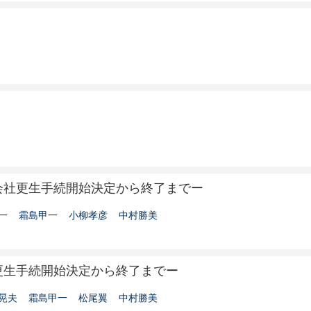
会社更生手続開始決定から終了までー
一
霜島甲一
小柳孝彦
中村勝美
更生手続開始決定から終了までー
晃夫
霜島甲一
松尾翼
中村勝美