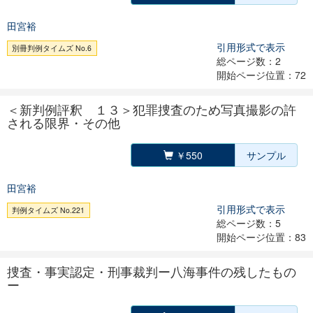
田宮裕
引用形式で表示
別冊判例タイムズ No.6
総ページ数：2
開始ページ位置：72
＜新判例評釈 １３＞犯罪捜査のため写真撮影の許
される限界・その他
￥550
サンプル
田宮裕
引用形式で表示
判例タイムズ No.221
総ページ数：5
開始ページ位置：83
捜査・事実認定・刑事裁判ー八海事件の残したもの
ー