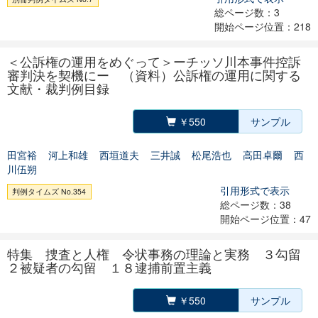
総ページ数：3
開始ページ位置：218
＜公訴権の運用をめぐって＞ーチッソ川本事件控訴
審判決を契機にー （資料）公訴権の運用に関する
文献・裁判例目録
￥550
サンプル
田宮裕
河上和雄
西垣道夫
三井誠
松尾浩也
高田卓爾
西
川伍朔
引用形式で表示
判例タイムズ No.354
総ページ数：38
開始ページ位置：47
特集 捜査と人権 令状事務の理論と実務 ３勾留
２被疑者の勾留 １８逮捕前置主義
￥550
サンプル