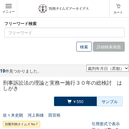
メニュー
カート
フリーワード検索
詳細検索画面
19
件見つかりました。
刑事訴訟法の理論と実務ー施行３０年の総検討 は
しがき
￥550
サンプル
佐々木史朗
河上和雄
田宮裕
引用形式で表示
別冊判例タイムズ No.7