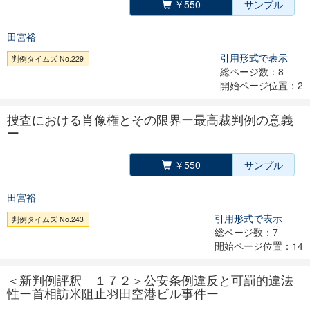
￥550
サンプル
田宮裕
引用形式で表示
判例タイムズ No.229
総ページ数：8
開始ページ位置：2
捜査における肖像権とその限界ー最高裁判例の意義
ー
￥550
サンプル
田宮裕
引用形式で表示
判例タイムズ No.243
総ページ数：7
開始ページ位置：14
＜新判例評釈 １７２＞公安条例違反と可罰的違法
性ー首相訪米阻止羽田空港ビル事件ー