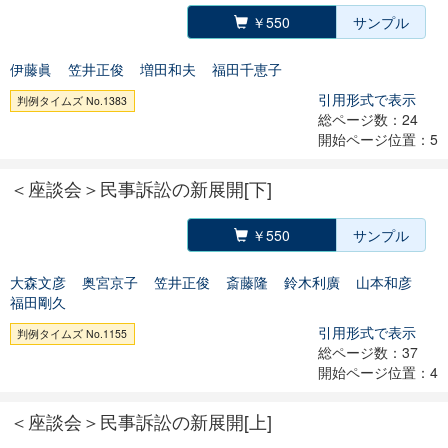
￥550
サンプル
伊藤眞
笠井正俊
増田和夫
福田千恵子
引用形式で表示
判例タイムズ No.1383
総ページ数：24
開始ページ位置：5
＜座談会＞民事訴訟の新展開[下]
￥550
サンプル
大森文彦
奥宮京子
笠井正俊
斎藤隆
鈴木利廣
山本和彦
福田剛久
引用形式で表示
判例タイムズ No.1155
総ページ数：37
開始ページ位置：4
＜座談会＞民事訴訟の新展開[上]