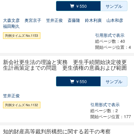
￥550
サンプル
大森文彦
奥宮京子
笠井正俊
斎藤隆
鈴木利廣
山本和彦
福田剛久
引用形式で表示
判例タイムズ No.1153
総ページ数：40
開始ページ位置：4
新会社更生法の理論と実務 更生手続開始決定後更
生計画策定までの問題 更生債権の意義および範囲
￥550
サンプル
笠井正俊
引用形式で表示
判例タイムズ No.1132
総ページ数：2
開始ページ位置：177
知的財産高等裁判所構想に関する若干の考察