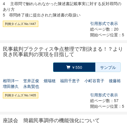
4 主尋問で触れられなかった陳述書記載事実に対する反対尋問の
あり方
5 尋問終了後に提出された陳述書の取扱い
引用形式で表示
判例タイムズ No.1447
総ページ数：20
開始ページ位置：5
民事裁判プラクティス争点整理で7割決まる！？より
良き民事裁判の実現を目指して
￥550
サンプル
相羽洋一
笠井正俊
畑瑞穂
福田千恵子
小町谷育子
後藤裕
増田勝久
永島賢也
引用形式で表示
判例タイムズ No.1405
総ページ数：57
開始ページ位置：5
座談会 簡裁民事調停の機能強化について