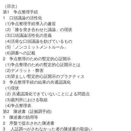
［目次］
第1 争点整理手続
1 口頭議論の活性化
（1)争点整理手続導入の趣旨
（2)「膝を突き合わせた議論」の現状
（3)口頭議論活性化の意義
（4)活発な口頭議論を妨げているもの
（5)「ノンコミットメントルール」
（6)調書への記載
2 争点整理のための暫定的心証開示
（1)争点整理のための暫定的心証開示とは
（2)デメリット・弊害
（3)望ましい暫定的心証開示のプラクティス
3 争点整理手続の結果の共通認識化
（1)現状
（2) 共通認識化できていないことによる問題点
（3)裁判所における取組
（4)争点整理表
第2 陳述書（証拠調手続)
1 陳述書の効用等
2 序盤で提出された陳述書
3 人証調べがされなかった者の陳述書の取扱い