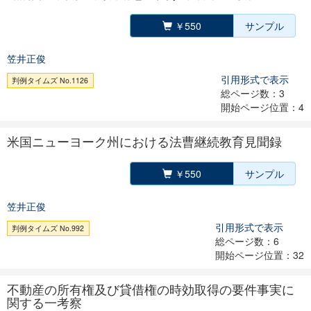
￥550
サンプル
笠井正俊
引用形式で表示
判例タイムズ No.1126
総ページ数：3
開始ページ位置：4
米国ニューヨーク州における法曹継続教育見聞録
￥550
サンプル
笠井正俊
引用形式で表示
判例タイムズ No.992
総ページ数：6
開始ページ位置：32
不動産の所有権及び貸借権の時効取得の要件事実に
関する一考察