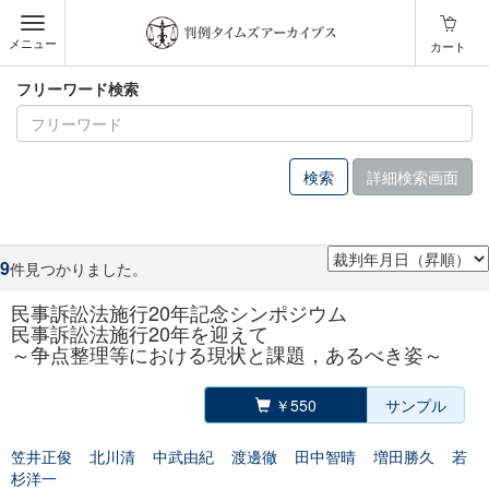
メニュー
カート
フリーワード検索
詳細検索画面
9
件見つかりました。
民事訴訟法施行20年記念シンポジウム
民事訴訟法施行20年を迎えて
～争点整理等における現状と課題，あるべき姿～
￥550
サンプル
笠井正俊
北川清
中武由紀
渡邊徹
田中智晴
増田勝久
若
杉洋一