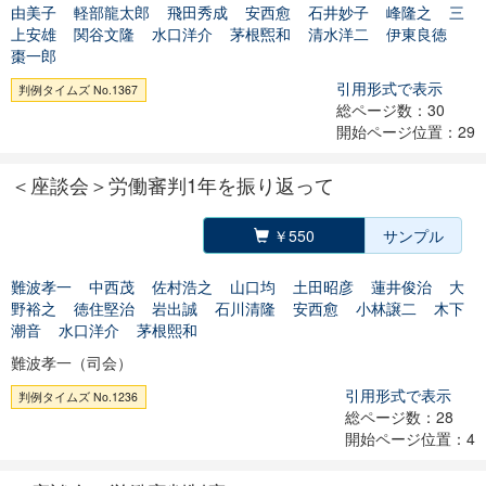
由美子
軽部龍太郎
飛田秀成
安西愈
石井妙子
峰隆之
三
上安雄
関谷文隆
水口洋介
茅根煕和
清水洋二
伊東良徳
棗一郎
引用形式で表示
判例タイムズ No.1367
総ページ数：30
開始ページ位置：29
＜座談会＞労働審判1年を振り返って
￥550
サンプル
難波孝一
中西茂
佐村浩之
山口均
土田昭彦
蓮井俊治
大
野裕之
徳住堅治
岩出誠
石川清隆
安西愈
小林譲二
木下
潮音
水口洋介
茅根熙和
難波孝一（司会）
引用形式で表示
判例タイムズ No.1236
総ページ数：28
開始ページ位置：4