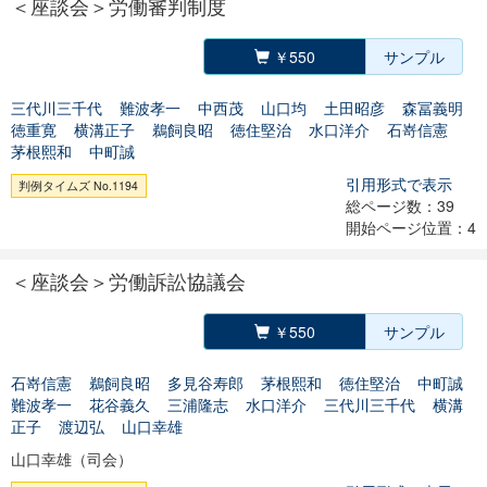
＜座談会＞労働審判制度
￥550
サンプル
三代川三千代
難波孝一
中西茂
山口均
土田昭彦
森冨義明
徳重寛
横溝正子
鵜飼良昭
徳住堅治
水口洋介
石嵜信憲
茅根熙和
中町誠
引用形式で表示
判例タイムズ No.1194
総ページ数：39
開始ページ位置：4
＜座談会＞労働訴訟協議会
￥550
サンプル
石嵜信憲
鵜飼良昭
多見谷寿郎
茅根熙和
徳住堅治
中町誠
難波孝一
花谷義久
三浦隆志
水口洋介
三代川三千代
横溝
正子
渡辺弘
山口幸雄
山口幸雄（司会）