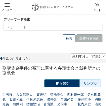
メニュー
カート
フリーワード検索
詳細検索画面
4
件見つかりました。
割増賃金事件の審理に関する弁護士会と裁判所との
協議会
￥550
サンプル
白石哲
古久保正人
渡邉弘
菊池憲久
西村康一郎
佐久間義
弘
渡邉和義
伊良原恵吾
讃井健
早田尚貴
藤井聖悟
綱島
光義
白井剣
徳住堅治
岩出誠
光前幸一
十枝内康仁
浦岡