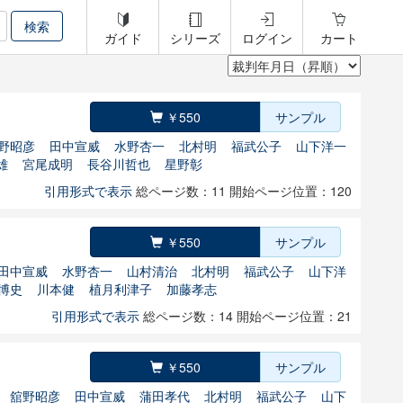
ガイド
シリーズ
ログイン
カート
￥550
サンプル
野昭彦
田中宣威
水野杏一
北村明
福武公子
山下洋一
雄
宮尾成明
長谷川哲也
星野彰
引用形式で表示
総ページ数：11
開始ページ位置：120
￥550
サンプル
田中宣威
水野杏一
山村清治
北村明
福武公子
山下洋
博史
川本健
植月利津子
加藤孝志
引用形式で表示
総ページ数：14
開始ページ位置：21
￥550
サンプル
舘野昭彦
田中宣威
蒲田孝代
北村明
福武公子
山下