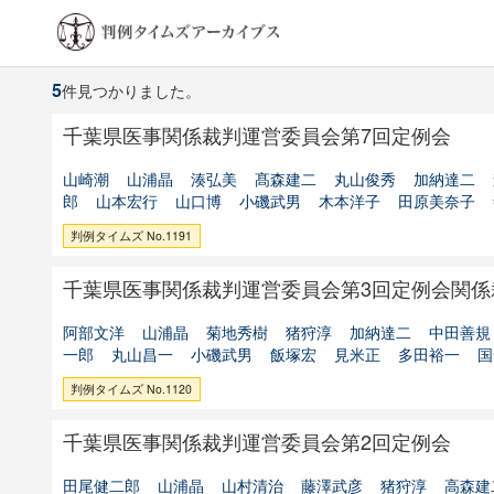
5
件見つかりました。
千葉県医事関係裁判運営委員会第7回定例会
山崎潮
山浦晶
湊弘美
髙森建二
丸山俊秀
加納達二
郎
山本宏行
山口博
小磯武男
木本洋子
田原美奈子
判例タイムズ No.1191
千葉県医事関係裁判運営委員会第3回定例会関係
阿部文洋
山浦晶
菊地秀樹
猪狩淳
加納達二
中田善規
一郎
丸山昌一
小磯武男
飯塚宏
見米正
多田裕一
国
判例タイムズ No.1120
千葉県医事関係裁判運営委員会第2回定例会
田尾健二郎
山浦晶
山村清治
藤澤武彦
猪狩淳
高森建