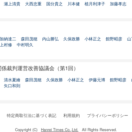
瀬上清貴
大西忠重
国分貴之
川本健
植月利津子
加藤孝志
加納達二
森田茂穂
内山勝弘
久保政勝
小林正之
館野昭彦
山
上村修
中村明久
関係裁判運営改善協議会（第1回）
清水夏繪
森田茂穂
久保政勝
小林正之
伊藤元博
館野昭彦
矢口和則
特定商取引法に基づく表記
利用規約
プライバシーポリシー
Copyright (C)
Hanrei Times Co.,Ltd.
All Rights Reserved.