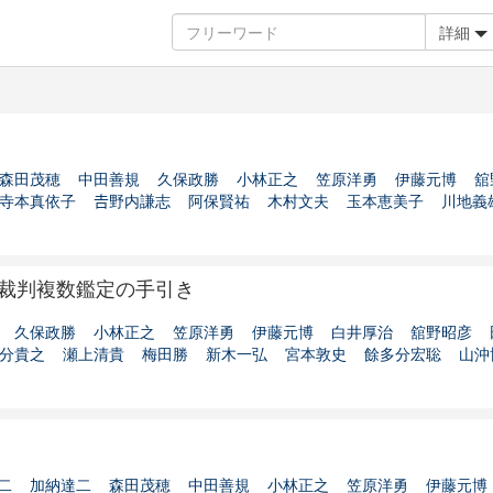
詳細
森田茂穂
中田善規
久保政勝
小林正之
笠原洋勇
伊藤元博
舘
寺本真依子
𠮷野内謙志
阿保賢祐
木村文夫
玉本恵美子
川地義
裁判複数鑑定の手引き
久保政勝
小林正之
笠原洋勇
伊藤元博
白井厚治
舘野昭彦
分貴之
瀬上清貴
梅田勝
新木一弘
宮本敦史
餘多分宏聡
山沖
二
加納達二
森田茂穂
中田善規
小林正之
笠原洋勇
伊藤元博