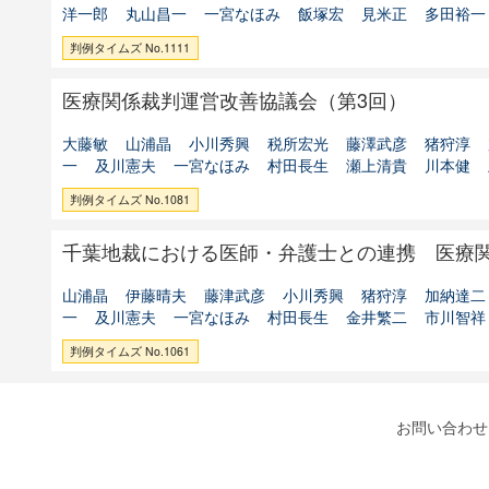
洋一郎
丸山昌一
一宮なほみ
飯塚宏
見米正
多田裕一
判例タイムズ No.1111
医療関係裁判運営改善協議会（第3回）
大藤敏
山浦晶
小川秀興
税所宏光
藤澤武彦
猪狩淳
一
及川憲夫
一宮なほみ
村田長生
瀬上清貴
川本健
判例タイムズ No.1081
千葉地裁における医師・弁護士との連携 医療
山浦晶
伊藤晴夫
藤津武彦
小川秀興
猪狩淳
加納達二
一
及川憲夫
一宮なほみ
村田長生
金井繁二
市川智祥
判例タイムズ No.1061
お問い合わせ