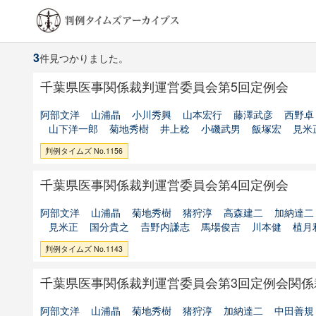
3
件見つかりました。
千葉県医事関係裁判運営委員会第5回定例会
阿部文洋
山浦晶
小川秀興
山本宏行
藤澤武彦
西野卓
山下洋一郎
菊地秀樹
井上稔
小磯武男
飯塚宏
見米
判例タイムズ No.1156
千葉県医事関係裁判運営委員会第4回定例会
阿部文洋
山浦晶
菊地秀樹
猪狩淳
高森建二
加納達二
見米正
国分貴之
𠮷野内謙志
馬場俊吉
川本健
植月
判例タイムズ No.1143
千葉県医事関係裁判運営委員会第3回定例会関係
阿部文洋
山浦晶
菊地秀樹
猪狩淳
加納達二
中田善規