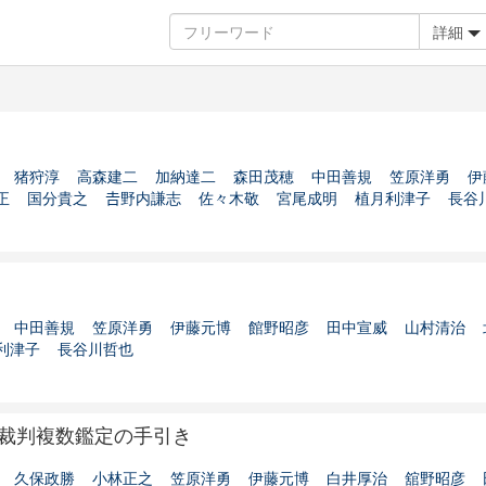
詳細
猪狩淳
高森建二
加納達二
森田茂穂
中田善規
笠原洋勇
伊
正
国分貴之
𠮷野内謙志
佐々木敬
宮尾成明
植月利津子
長谷
中田善規
笠原洋勇
伊藤元博
館野昭彦
田中宣威
山村清治
利津子
長谷川哲也
裁判複数鑑定の手引き
久保政勝
小林正之
笠原洋勇
伊藤元博
白井厚治
舘野昭彦