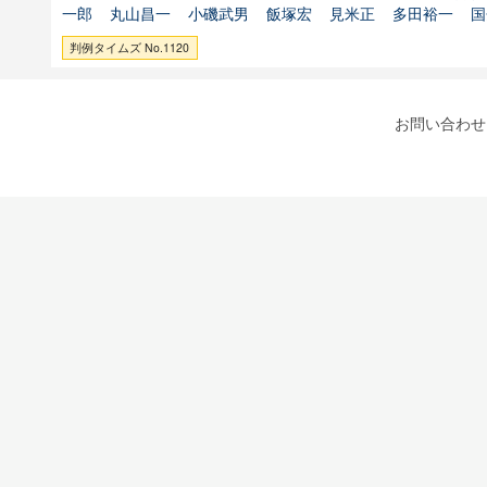
一郎
丸山昌一
小磯武男
飯塚宏
見米正
多田裕一
国
判例タイムズ No.1120
お問い合わせ