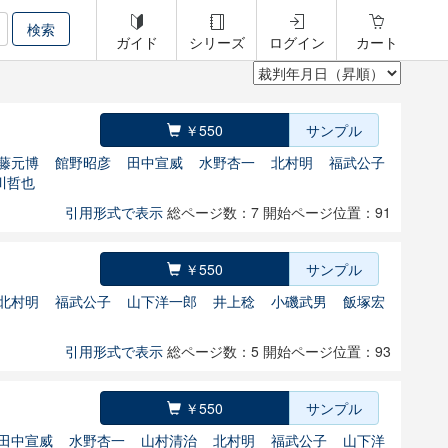
ガイド
シリーズ
ログイン
カート
￥550
サンプル
藤元博
館野昭彦
田中宣威
水野杏一
北村明
福武公子
川哲也
引用形式で表示
総ページ数：7
開始ページ位置：91
￥550
サンプル
北村明
福武公子
山下洋一郎
井上稔
小磯武男
飯塚宏
引用形式で表示
総ページ数：5
開始ページ位置：93
￥550
サンプル
田中宣威
水野杏一
山村清治
北村明
福武公子
山下洋