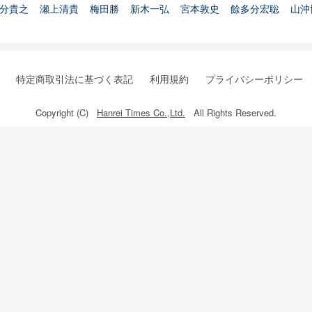
分貴之
瀬上清貴
梅田勝
新木一弘
宮本敦史
餘多分宏聡
山沖
特定商取引法に基づく表記
利用規約
プライバシーポリシー
Copyright (C)
Hanrei Times Co.,Ltd.
All Rights Reserved.