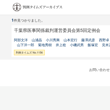
1
件見つかりました。
千葉県医事関係裁判運営委員会第5回定例会
阿部文洋
山浦晶
小川秀興
山本宏行
藤澤武彦
西野卓
山下洋一郎
菊地秀樹
井上稔
小磯武男
飯塚宏
見米
判例タイムズ No.1156
お問い合わせ