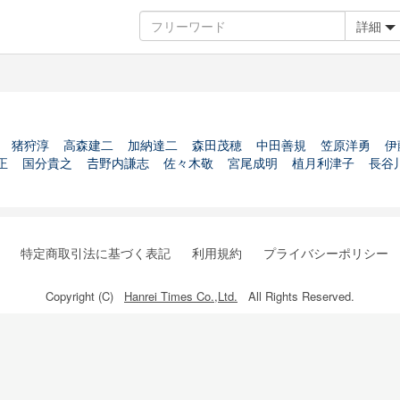
詳細
猪狩淳
高森建二
加納達二
森田茂穂
中田善規
笠原洋勇
伊
正
国分貴之
𠮷野内謙志
佐々木敬
宮尾成明
植月利津子
長谷
特定商取引法に基づく表記
利用規約
プライバシーポリシー
Copyright (C)
Hanrei Times Co.,Ltd.
All Rights Reserved.