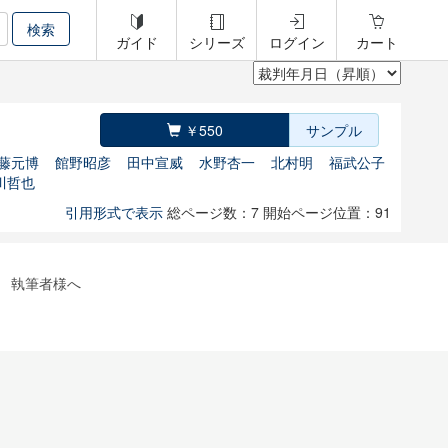
ガイド
シリーズ
ログイン
カート
￥550
サンプル
藤元博
館野昭彦
田中宣威
水野杏一
北村明
福武公子
川哲也
引用形式で表示
総ページ数：7
開始ページ位置：91
執筆者様へ