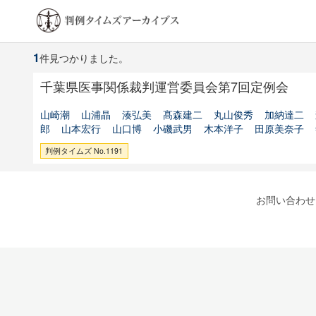
1
件見つかりました。
千葉県医事関係裁判運営委員会第7回定例会
山崎潮
山浦晶
湊弘美
髙森建二
丸山俊秀
加納達二
郎
山本宏行
山口博
小磯武男
木本洋子
田原美奈子
判例タイムズ No.1191
お問い合わせ