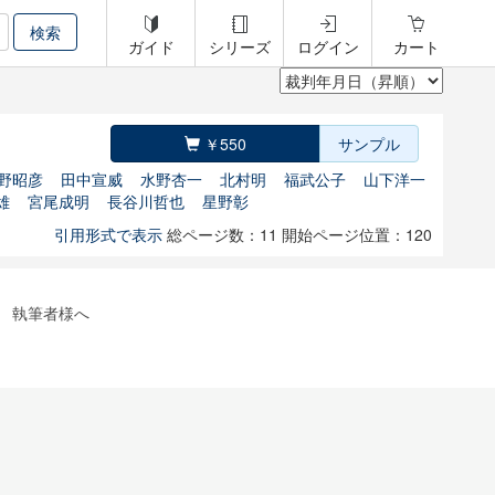
ガイド
シリーズ
ログイン
カート
￥550
サンプル
野昭彦
田中宣威
水野杏一
北村明
福武公子
山下洋一
雄
宮尾成明
長谷川哲也
星野彰
引用形式で表示
総ページ数：11
開始ページ位置：120
執筆者様へ