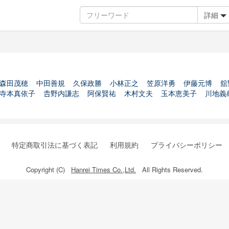
詳細
森田茂穂
中田善規
久保政勝
小林正之
笠原洋勇
伊藤元博
舘
寺本真依子
𠮷野内謙志
阿保賢祐
木村文夫
玉本恵美子
川地義
特定商取引法に基づく表記
利用規約
プライバシーポリシー
Copyright (C)
Hanrei Times Co.,Ltd.
All Rights Reserved.