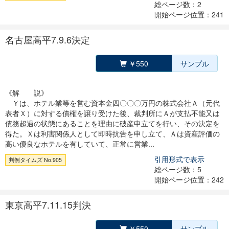
総ページ数：2
開始ページ位置：241
名古屋高平7.9.6決定
￥550
サンプル
《解 説》
Ｙは、ホテル業等を営む資本金四〇〇〇万円の株式会社Ａ（元代
表者Ｘ）に対する債権を譲り受けた後、裁判所にＡが支払不能又は
債務超過の状態にあることを理由に破産申立てを行い、その決定を
得た。Ｘは利害関係人として即時抗告を申し立て、Ａは資産評価の
高い優良なホテルを有していて、正常に営業...
引用形式で表示
判例タイムズ No.905
総ページ数：5
開始ページ位置：242
東京高平7.11.15判決
￥550
サンプル