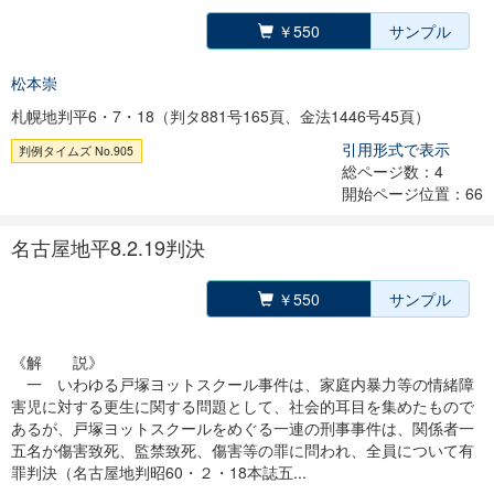
￥550
サンプル
松本崇
札幌地判平6・7・18（判タ881号165頁、金法1446号45頁）
引用形式で表示
判例タイムズ No.905
総ページ数：4
開始ページ位置：66
名古屋地平8.2.19判決
￥550
サンプル
《解 説》
一 いわゆる戸塚ヨットスクール事件は、家庭内暴力等の情緒障
害児に対する更生に関する問題として、社会的耳目を集めたもので
あるが、戸塚ヨットスクールをめぐる一連の刑事事件は、関係者一
五名が傷害致死、監禁致死、傷害等の罪に問われ、全員について有
罪判決（名古屋地判昭60・２・18本誌五...