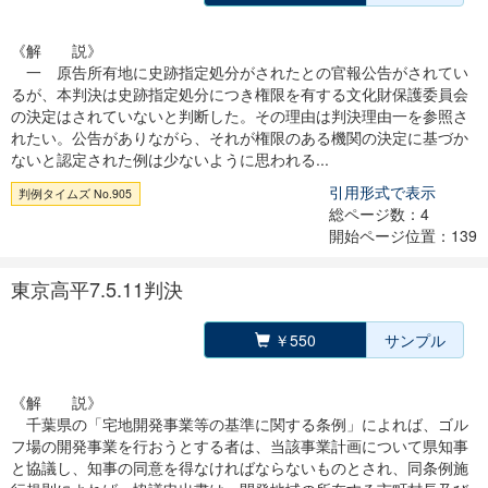
《解 説》
一 原告所有地に史跡指定処分がされたとの官報公告がされてい
るが、本判決は史跡指定処分につき権限を有する文化財保護委員会
の決定はされていないと判断した。その理由は判決理由一を参照さ
れたい。公告がありながら、それが権限のある機関の決定に基づか
ないと認定された例は少ないように思われる...
引用形式で表示
判例タイムズ No.905
総ページ数：4
開始ページ位置：139
東京高平7.5.11判決
￥550
サンプル
《解 説》
千葉県の「宅地開発事業等の基準に関する条例」によれば、ゴル
フ場の開発事業を行おうとする者は、当該事業計画について県知事
と協議し、知事の同意を得なければならないものとされ、同条例施