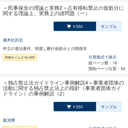
＜民事保全の理論と実務2＞占有移転禁止の仮処分に
関する理論上、実務上の諸問題（一）
￥550
サンプル
瀬木比呂志
申立の適法要件、明渡し断行仮処分との関係等
引用形式で表示
判例タイムズ No.905
総ページ数：16
開始ページ位置：34
＜独占祭止法ガイドライン事例解説4＞事業者団体の
活動に関する独占禁止法上の指針（事業者団体ガイ
ドライン）の事例解説（2）
￥550
サンプル
真渕博