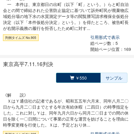
一 本件は、東京都日の出町（以下「町」という。）らと町自治
会との間で締結された公害防止協定に基づいて訴外町民が廃棄物広
域処分場の地下水の水質測定データ等の閲覧謄写請求権保全仮処分
決定（以下「本件仮処分決定」という。）を得たところ、被告町長
が右開示義務の履行を拒否したため町に対す...
引用形式で表示
判例タイムズ No.905
総ページ数：5
開始ページ位置：169
東京高平7.11.16判決
￥550
サンプル
《解 説》
ＸはＹ通信社の記者であるが、昭和五五年六月末、同年八月二〇
日から九月二〇日までとする年次有給休暇（二四日）の時季指定を
した。これに対しＹは、同年九月六日から同月二〇日までの間の休
日を除く一〇日間について事業の正常な運営を妨げることを理由に
時季変更権を行使した。Ｘは、予定どおり休...
引用形式で表示