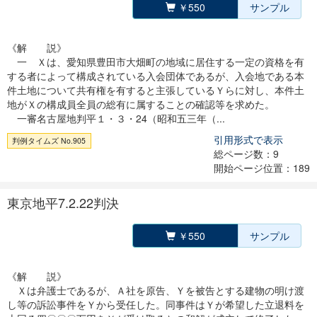
￥550
サンプル
《解 説》
一 Ｘは、愛知県豊田市大畑町の地域に居住する一定の資格を有
する者によって構成されている入会団体であるが、入会地である本
件土地について共有権を有すると主張しているＹらに対し、本件土
地がＸの構成員全員の総有に属することの確認等を求めた。
一審名古屋地判平１・３・24（昭和五三年（...
引用形式で表示
判例タイムズ No.905
総ページ数：9
開始ページ位置：189
東京地平7.2.22判決
￥550
サンプル
《解 説》
Ｘは弁護士であるが、Ａ社を原告、Ｙを被告とする建物の明け渡
し等の訴訟事件をＹから受任した。同事件はＹが希望した立退料を