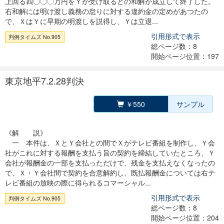
上回る四〇〇〇万円をＹが受け取るとの和解が成立して終了した。
右和解には明け渡し義務の怠りに対する違約金の定めがあつたの
で、ＸはＹに早期の明渡しを説得し、Ｙは立退...
引用形式で表示
判例タイムズ No.905
総ページ数：8
開始ページ位置：197
東京地平7.2.28判決
￥550
サンプル
《解 説》
一 本件は、ＸとＹ会社との間でＸがテレビ番組を制作し、Ｙ会
社がこれに対する報酬を支払う旨の契約を締結していたところ、Ｙ
会社が報酬金の一部を支払っただけで、残金を支払えなくなったの
で、Ｘ・Ｙ会社間で契約を合意解約し、既払報酬金については右テ
レビ番組の放映の際に得られるコマーシャル...
引用形式で表示
判例タイムズ No.905
総ページ数：8
開始ページ位置：204