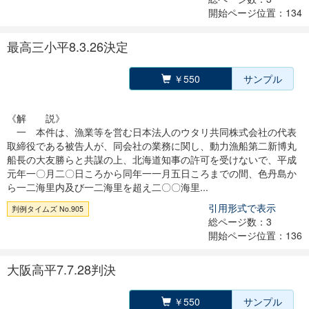
開始ページ位置：134
最高三小平8.3.26決定
￥550
サンプル
《解 説》
一 本件は、漁業等を営む日本法人のウタリ共同株式会社の代表
取締役である被告人が、同会社の業務に関し、動力漁船第二新博丸
船長の大友勝らと共謀の上、北海道知事の許可を受けないで、平成
元年一〇月二〇日ころから同年一一月五日ころまでの間、色丹島か
ら一二海里内及び一二海里を超え二〇〇海里...
引用形式で表示
判例タイムズ No.905
総ページ数：3
開始ページ位置：136
大阪高平7.7.28判決
￥550
サンプル