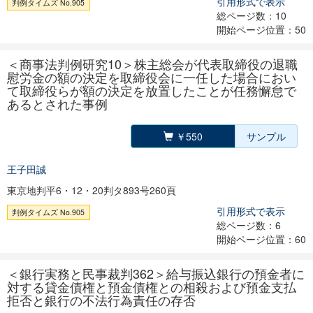
引用形式で表示
判例タイムズ No.905
総ページ数：10
開始ページ位置：50
＜商事法判例研究10＞株主総会が代表取締役の退職
慰労金の額の決定を取締役会に一任した場合におい
て取締役らが額の決定を放置したことが任務懈怠で
あるとされた事例
￥550
サンプル
王子田誠
東京地判平6・12・20判タ893号260頁
引用形式で表示
判例タイムズ No.905
総ページ数：6
開始ページ位置：60
＜銀行実務と民事裁判362＞給与振込銀行の預金者に
対する貸金債権と預金債権との相殺および預金支払
拒否と銀行の不法行為責任の存否