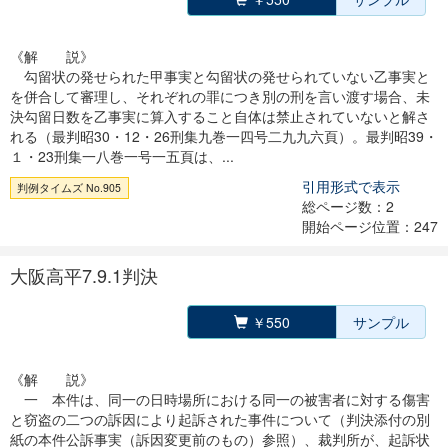
《解 説》
勾留状の発せられた甲事実と勾留状の発せられていない乙事実と
を併合して審理し、それぞれの罪につき別の刑を言い渡す場合、未
決勾留日数を乙事実に算入すること自体は禁止されていないと解さ
れる（最判昭30・12・26刑集九巻一四号二九九六頁）。最判昭39・
１・23刑集一八巻一号一五頁は、...
引用形式で表示
判例タイムズ No.905
総ページ数：2
開始ページ位置：247
大阪高平7.9.1判決
￥550
サンプル
《解 説》
一 本件は、同一の日時場所における同一の被害者に対する傷害
と窃盗の二つの訴因により起訴された事件について（判決添付の別
紙の本件公訴事実（訴因変更前のもの）参照）、裁判所が、起訴状