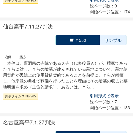
判例タイムズ No.905
総ページ数：9
開始ページ位置：174
仙台高平7.11.27判決
￥550
サンプル
《解 説》
本件は、曹洞宗の寺院であるＸ寺（代表役員Ａ）が、檀家であっ
たＹらに対し、Ｙらの墳墓が建立されている墓地について、墓地使
用契約が民法上の使用貸借契約であることを前提に、Ｙらが離檀
し、他宗派の典礼で葬儀を行ったことを理由にその墳墓の収去と墓
地明渡を求め（主位的請求）、あるいは、Ｙら...
引用形式で表示
判例タイムズ No.905
総ページ数：7
開始ページ位置：183
名古屋高平7.1.27判決