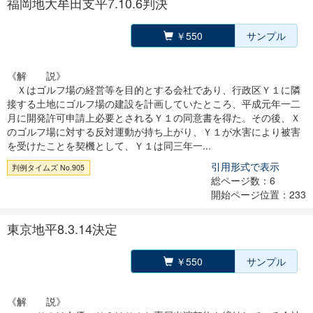
福岡地大牟田支平7.10.6判決
￥550
サンプル
《解 説》
Ｘはゴルフ場の経営等を目的とする会社であり、行政区Ｙ１に隣
接する土地にゴルフ場の建設を計画していたところ、平成元年一二
月に開発許可申請上必要とされるＹ１の同意書を得た。その後、Ｘ
のゴルフ場に対する反対運動が持ち上がり、Ｙ１が水害により被害
を受けたことを契機として、Ｙ１は同三年一...
引用形式で表示
判例タイムズ No.905
総ページ数：6
開始ページ位置：233
東京地平8.3.14決定
￥550
サンプル
《解 説》