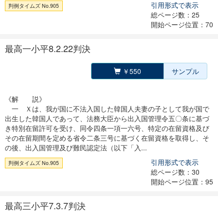
引用形式で表示
判例タイムズ No.905
総ページ数：25
開始ページ位置：70
最高一小平8.2.22判決
￥550
サンプル
《解 説》
一 Ｘは、我が国に不法入国した韓国人夫妻の子として我が国で
出生した韓国人であって、法務大臣から出入国管理令五〇条に基づ
き特別在留許可を受け、同令四条一項一六号、特定の在留資格及び
その在留期間を定める省令二条三号に基づく在留資格を取得し、そ
の後、出入国管理及び難民認定法（以下「入...
引用形式で表示
判例タイムズ No.905
総ページ数：30
開始ページ位置：95
最高三小平7.3.7判決