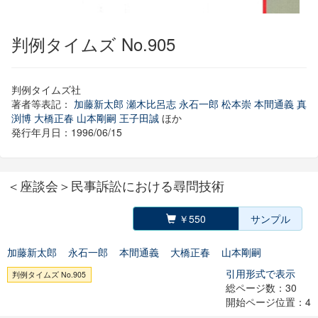
判例タイムズ No.905
判例タイムズ社
著者等表記：
加藤新太郎
瀬木比呂志
永石一郎
松本崇
本間通義
真
渕博
大橋正春
山本剛嗣
王子田誠
ほか
発行年月日：1996/06/15
＜座談会＞民事訴訟における尋問技術
￥550
サンプル
加藤新太郎
永石一郎
本間通義
大橋正春
山本剛嗣
引用形式で表示
判例タイムズ No.905
総ページ数：30
開始ページ位置：4