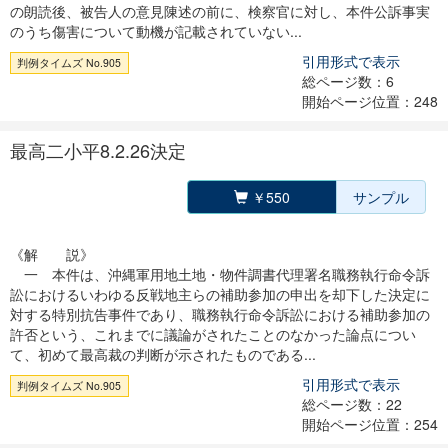
の朗読後、被告人の意見陳述の前に、検察官に対し、本件公訴事実
のうち傷害について動機が記載されていない...
引用形式で表示
判例タイムズ No.905
総ページ数：6
開始ページ位置：248
最高二小平8.2.26決定
￥550
サンプル
《解 説》
一 本件は、沖縄軍用地土地・物件調書代理署名職務執行命令訴
訟におけるいわゆる反戦地主らの補助参加の申出を却下した決定に
対する特別抗告事件であり、職務執行命令訴訟における補助参加の
許否という、これまでに議論がされたことのなかった論点につい
て、初めて最高裁の判断が示されたものである...
引用形式で表示
判例タイムズ No.905
総ページ数：22
開始ページ位置：254