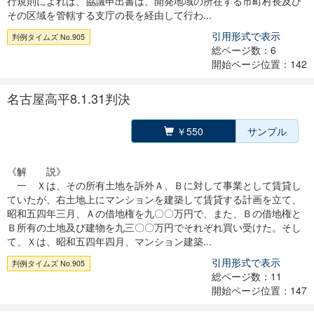
行規則によれば、協議申出書は、開発地域の所在する市町村長及び
その区域を管轄する支庁の長を経由して行わ...
引用形式で表示
判例タイムズ No.905
総ページ数：6
開始ページ位置：142
名古屋高平8.1.31判決
￥550
サンプル
《解 説》
一 Ｘは、その所有土地を訴外Ａ、Ｂに対して事業として賃貸し
ていたが、右土地上にマンションを建築して賃貸する計画を立て、
昭和五四年三月、Ａの借地権を九〇〇万円で、また、Ｂの借地権と
Ｂ所有の土地及び建物を九三〇〇万円でそれぞれ買い受けた。そし
て、Ｘは、昭和五四年四月、マンション建築...
引用形式で表示
判例タイムズ No.905
総ページ数：11
開始ページ位置：147