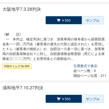
大阪地平7.3.28判決
￥550
サンプル
《解 説》
一 本件は、確定判決に基づき、加害車両の保有者から損害賠償
金各一一四〇万円余（被害者の過失が六割と認定された）を受領し
たＸら（被害者の相続人）が、自賠法一六条一項に基づき、加害車
両の自賠責保険会社Ｙに対し、自賠責保険金限度額（死亡による保
険金三〇〇〇万円）と右受領金との差額金の...
引用形式で表示
判例タイムズ No.905
総ページ数：5
開始ページ位置：211
浦和地平7.10.27判決
￥550
サンプル