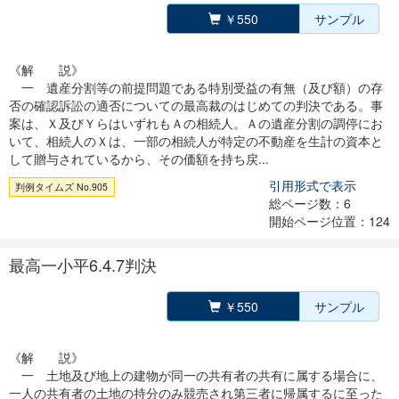
￥550
サンプル
《解 説》
一 遺産分割等の前提問題である特別受益の有無（及び額）の存
否の確認訴訟の適否についての最高裁のはじめての判決である。事
案は、Ｘ及びＹらはいずれもＡの相続人。Ａの遺産分割の調停にお
いて、相続人のＸは、一部の相続人が特定の不動産を生計の資本と
して贈与されているから、その価額を持ち戻...
引用形式で表示
判例タイムズ No.905
総ページ数：6
開始ページ位置：124
最高一小平6.4.7判決
￥550
サンプル
《解 説》
一 土地及び地上の建物が同一の共有者の共有に属する場合に、
一人の共有者の土地の持分のみ競売され第三者に帰属するに至った