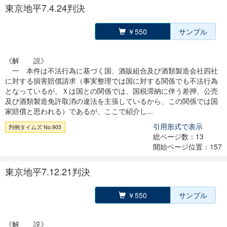
東京地平7.4.24判決
￥550
サンプル
《解 説》
一 本件は不法行為に基づく国、酒販組合及び酒類製造会社四社
に対する損害賠償請求（事実整理では国に対する関係でも不法行為
となっているが、Ｘは国との関係では、国税滞納に伴う差押、公売
及び酒類製造免許取消の違法を主張しているから、この関係では国
家賠償と思われる）であるが、ここで紹介し...
引用形式で表示
判例タイムズ No.905
総ページ数：13
開始ページ位置：157
東京地平7.12.21判決
￥550
サンプル
《解 説》