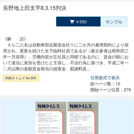
長野地上田支平8.3.15判決
￥550
サンプル
《解 説》
Ｘら二八名は自動車部品製造会社Ｙに二か月の雇用契約により採
用され、更新を続けた女子臨時社員であるが（最古参者は昭和四三
年一月採用）、労働内容が正社員と同様であるのに、賃金の額にお
いて違法に差別を受けたと主張し、不法行為に基づき、平成二年一
〇月以降の差額賃金相当の損害金、慰謝料及...
引用形式で表示
判例タイムズ No.905
総ページ数：12
開始ページ位置：276