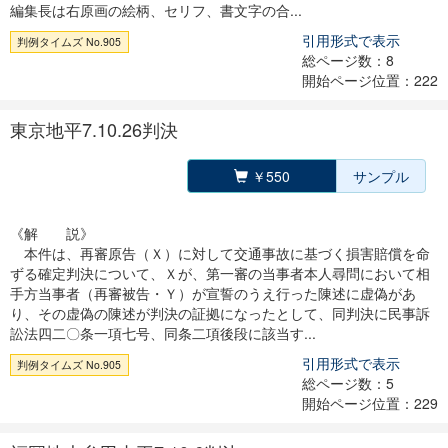
編集長は右原画の絵柄、セリフ、書文字の合...
引用形式で表示
判例タイムズ No.905
総ページ数：8
開始ページ位置：222
東京地平7.10.26判決
￥550
サンプル
《解 説》
本件は、再審原告（Ｘ）に対して交通事故に基づく損害賠償を命
ずる確定判決について、Ｘが、第一審の当事者本人尋問において相
手方当事者（再審被告・Ｙ）が宣誓のうえ行った陳述に虚偽があ
り、その虚偽の陳述が判決の証拠になったとして、同判決に民事訴
訟法四二〇条一項七号、同条二項後段に該当す...
引用形式で表示
判例タイムズ No.905
総ページ数：5
開始ページ位置：229