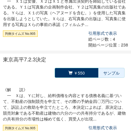
一 Ｘ１は女優、Ｘ２はＸ１と専属出演契約を締結している会社
である。Ｙ１は写真集の企画制作会社、Ｙ２は写真集の出版社であ
る。Ｙらは、Ｘ１の写真（ヘアヌードを含む。）を使用した写真集
を出版しようとしていた。Ｘらは、右写真集の出版は、写真集に使
用する写真はＸらの事前の承認（フィルムチ...
引用形式で表示
判例タイムズ No.905
総ページ数：4
開始ページ位置：238
東京高平7.2.3決定
￥550
サンプル
《解 説》
一 Ｘは、Ｙに対し、給料債権を内容とする債務名義に基づい
て、不動産の強制競売を申立て、その際の予納金四〇万円につい
て、訴訟上の救助を申立てたところ、本決定によれば、原決定は、
競売対象である不動産は建物の六分の一の共有持分であるが、建物
の共有持分の市場性は極めて低く、買受人が出現...
引用形式で表示
判例タイムズ No.905