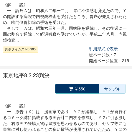
《解 説》
一 訴外Ａは、昭和六二年一二月、胃に不快感を覚えたので、Ｙ
の開設する病院で内視鏡検査を受けたところ、胃癌が発見されたた
め、幽門側胃切除の手術を受けた。
そして、Ａは、昭和六三年一月、同病院を退院し、その後週に一
回の割合で通院して経過観察を受けていたが、平成二年八月、内視
鏡検査...
引用形式で表示
判例タイムズ No.905
総ページ数：7
開始ページ位置：215
東京地平8.2.23判決
￥550
サンプル
《解 説》
一 原告（Ｘ）は、漫画家であり、Ｙ２が編集し、Ｙ１が発行す
るコミック誌に掲載する原画合計二四枚を作成し、Ｙ２に引き渡し
た。右原画の登場人物は皇族を思わせるものであり、セリフ等にも
皇室に対し使われることの多い敬語が使用されていたため、Ｙ２の