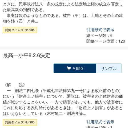
ときに、民事執行法八一条の規定による法定地上権の成立を否定し
た最高裁の判例である。
事案は次のようなものである。被告（甲）は、土地とその上の建
物を姉（乙）と共...
引用形式で表示
判例タイムズ No.905
総ページ数：6
開始ページ位置：129
最高一小平8.2.6決定
￥550
サンプル
《解 説》
一 刑法二四七条（平成七年法律第九一号による改正前のもの）
にいう「財産上ノ損害」について、通説は、被害者の全体財産の価
値が減少することをいい、一方で損害があっても、他方で被害者に
これに対応する反対給付があるときは、「財産上ノ損害」があると
はいえないとしている（木村亀二・刑法各論...
引用形式で表示
判例タイムズ No.905
総ページ数：3