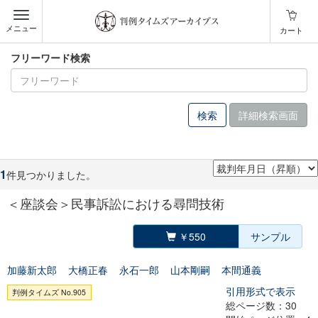
メニュー
カート
フリーワード検索
詳細検索画面
1
件見つかりました。
＜座談会＞民事訴訟における尋問技術
￥550
サンプル
加藤新太郎
大橋正春
永石一郎
山本剛嗣
本間通義
引用形式で表示
判例タイムズ No.905
総ページ数：30