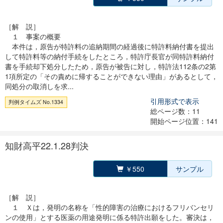
［解 説］
１ 事案の概要
本件は，原告が特許料の追納期間の経過後に特許料納付書を提出
して特許料等の納付手続をしたところ，特許庁長官が同特許料納付
書を手続却下処分したため，原告が被告に対し，特許法112条の2第
1項所定の「その責めに帰することができない理由」があるとして，
同処分の取消しを求...
引用形式で表示
判例タイムズ No.1334
総ページ数：11
開始ページ位置：141
知財高平22.1.28判決
￥550
サンプル
［解 説］
１ Ｘは，発明の名称を「性的障害の治療におけるフリバンセリ
ンの使用」とする医薬の用途発明に係る特許出願をした。審決は，