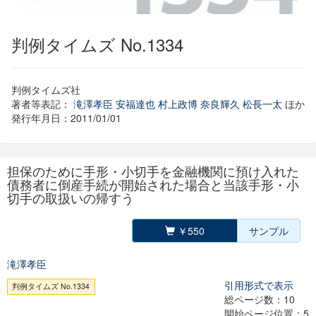
判例タイムズ No.1334
判例タイムズ社
著者等表記：
滝澤孝臣
安福達也
村上政博
奈良輝久
松長一太
ほか
発行年月日：2011/01/01
担保のために手形・小切手を金融機関に預け入れた
債務者に倒産手続が開始された場合と当該手形・小
切手の取扱いの帰すう
￥550
サンプル
滝澤孝臣
引用形式で表示
判例タイムズ No.1334
総ページ数：10
開始ページ位置：5