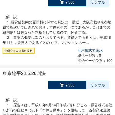
￥550
サンプル
［解 説］
１ 賃貸借契約の更新料に関する判決は，最近，大阪高裁や京都地
裁で相次いで出されており，本件もその一つであるが，これまでの
裁判例とは異なった判断をしているので，紹介する。
２ 事案の概要は次のとおりである。賃借人であるＸは，平成18
年11月，賃貸人であるＹとの間で，マンションの一...
引用形式で表示
判例タイムズ No.1334
総ページ数：9
開始ページ位置：100
東京地平22.5.26判決
￥550
サンプル
［解 説］
１ 原告Ａは，平成18年9月14日午後7時18分ころ，原告株式会社
Ｂ所有の自動車（以下「本件自動車」）を運転して，首都高速道路