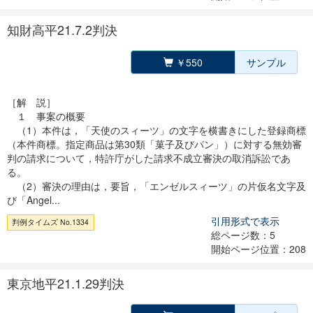
知財高平21.7.2判決
￥550
サンプル
［解 説］
１ 事案の概要
（1）本件は，「天使のスィーツ」の文字を横書きにした登録商標
（本件商標。指定商品は第30類「菓子及びパン」）に対する無効審
判の請求について，特許庁がした請求不成立審決の取消訴訟であ
る。
（2）審決の理由は，要旨，「エンゼルスィーツ」の片仮名文字及
び「Angel...
引用形式で表示
判例タイムズ No.1334
総ページ数：5
開始ページ位置：208
東京地平21.1.29判決