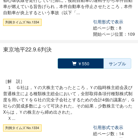
都心環状線を走行していた際に，後続自動車の運転手から本件自動
車が燃えている旨告げられ，本件自動車を停止させたところ，本件
自動車が炎上するという事故（以下「...
引用形式で表示
判例タイムズ No.1334
総ページ数：8
開始ページ位置：109
東京地平22.9.6判決
￥550
サンプル
［解 説］
１ Ｇ社は，Ｙの大株主であったところ，Ｙの臨時株主総会及び
普通株主による種類株主総会において，全部取得条項付種類株式制
度を用いてＹをＧ社の完全子会社とするための合計4個の議案が，Ｇ
社らの賛成多数によって可決された。その結果，少数株主であった
Xらは，Ｙの株主から締め出された。
Ｘ...
引用形式で表示
判例タイムズ No.1334
総ページ数：14