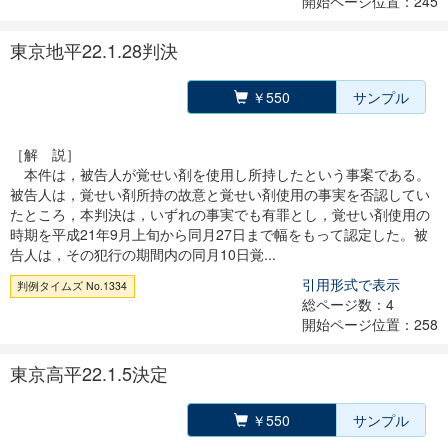
開始ページ位置：245
東京地平22.1.28判決
￥550
サンプル
［解 説］
本件は，被告人が覚せい剤を使用し所持したという事案である。
被告人は，覚せい剤所持の故意と覚せい剤使用の事実を否認してい
たところ，本判決は，いずれの事実でも有罪とし，覚せい剤使用の
時期を平成21年9月上旬から同月27日まで幅をもって認定した。被
告人は，その犯行の期間内の同月10日覚...
引用形式で表示
判例タイムズ No.1334
総ページ数：4
開始ページ位置：258
東京高平22.1.5決定
￥550
サンプル