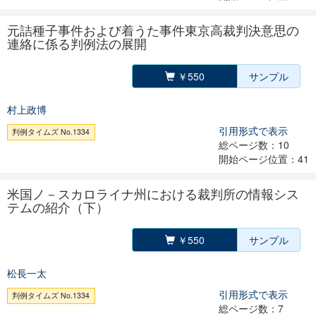
元詰種子事件および着うた事件東京高裁判決意思の
連絡に係る判例法の展開
￥550
サンプル
村上政博
引用形式で表示
判例タイムズ No.1334
総ページ数：10
開始ページ位置：41
米国ノ－スカロライナ州における裁判所の情報シス
テムの紹介（下）
￥550
サンプル
松長一太
引用形式で表示
判例タイムズ No.1334
総ページ数：7