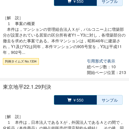
￥550
サンプル
［解 説］
１ 事案の概要
本件は，マンションの管理組合法人Ｘが，バルコニー上に増築部
分が設置されている居室の区分所有者Y1～Y3に対し，各増築部分の
撤去を求めた事案である。本件マンションは，昭和46年に建築さ
れ，Y1及びY2は同年，本件マンションの905号室を，Y3は平成11
年，902号...
引用形式で表示
判例タイムズ No.1334
総ページ数：10
開始ページ位置：213
東京地平22.1.29判決
￥550
サンプル
［解 説］
１ 本件は，日本法人であるＸが，外国法人であるＡとの間で，
化粧品（本件商品）の独占的販売代理店契約を締結し，その後，同