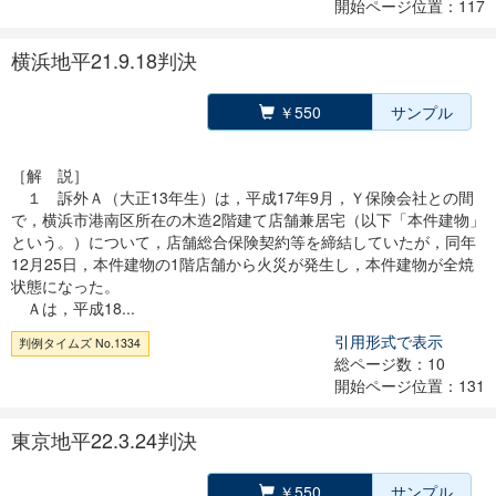
開始ページ位置：117
横浜地平21.9.18判決
￥550
サンプル
［解 説］
１ 訴外Ａ（大正13年生）は，平成17年9月，Ｙ保険会社との間
で，横浜市港南区所在の木造2階建て店舗兼居宅（以下「本件建物」
という。）について，店舗総合保険契約等を締結していたが，同年
12月25日，本件建物の1階店舗から火災が発生し，本件建物が全焼
状態になった。
Ａは，平成18...
引用形式で表示
判例タイムズ No.1334
総ページ数：10
開始ページ位置：131
東京地平22.3.24判決
￥550
サンプル