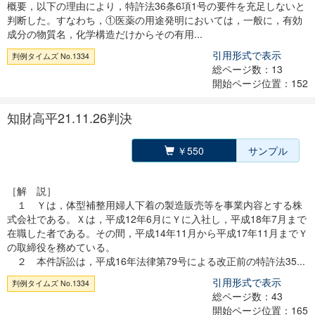
概要，以下の理由により，特許法36条6項1号の要件を充足しないと
判断した。すなわち，①医薬の用途発明においては，一般に，有効
成分の物質名，化学構造だけからその有用...
引用形式で表示
判例タイムズ No.1334
総ページ数：13
開始ページ位置：152
知財高平21.11.26判決
￥550
サンプル
［解 説］
１ Ｙは，体型補整用婦人下着の製造販売等を事業内容とする株
式会社である。Ｘは，平成12年6月にＹに入社し，平成18年7月まで
在職した者である。その間，平成14年11月から平成17年11月までＹ
の取締役を務めている。
２ 本件訴訟は，平成16年法律第79号による改正前の特許法35...
引用形式で表示
判例タイムズ No.1334
総ページ数：43
開始ページ位置：165