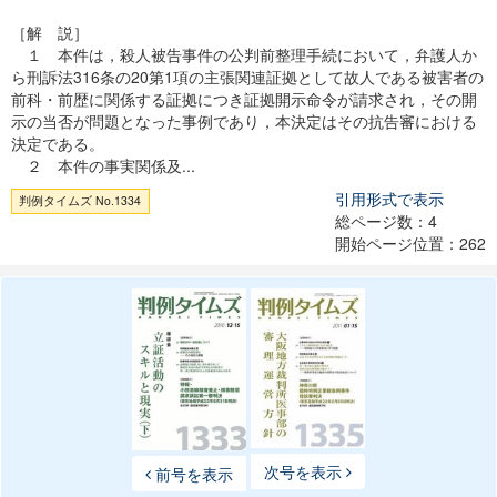
［解 説］
１ 本件は，殺人被告事件の公判前整理手続において，弁護人か
ら刑訴法316条の20第1項の主張関連証拠として故人である被害者の
前科・前歴に関係する証拠につき証拠開示命令が請求され，その開
示の当否が問題となった事例であり，本決定はその抗告審における
決定である。
２ 本件の事実関係及...
引用形式で表示
判例タイムズ No.1334
総ページ数：4
開始ページ位置：262
次号を表示
前号を表示