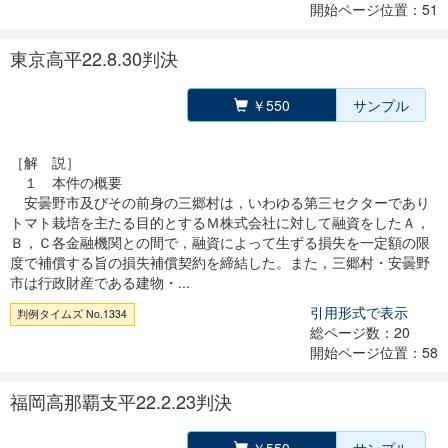
開始ページ位置：51
東京高平22.8.30判決
￥550
サンプル
［解 説］
１ 本件の概要
安曇野市及びその前身の三郷村は，いわゆる第三セクターであり
トマト栽培を主たる目的とするＭ株式会社に対して融資をしたＡ，
Ｂ，Ｃ各金融機関との間で，融資によって生ずる損失を一定額の限
度で補償する旨の損失補償契約を締結した。また，三郷村・安曇野
市は行政財産である建物・...
引用形式で表示
判例タイムズ No.1334
総ページ数：20
開始ページ位置：58
福岡高那覇支平22.2.23判決