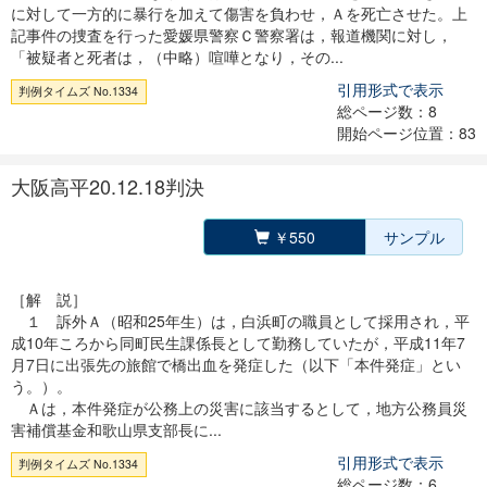
に対して一方的に暴行を加えて傷害を負わせ，Ａを死亡させた。上
記事件の捜査を行った愛媛県警察Ｃ警察署は，報道機関に対し，
「被疑者と死者は，（中略）喧嘩となり，その...
引用形式で表示
判例タイムズ No.1334
総ページ数：8
開始ページ位置：83
大阪高平20.12.18判決
￥550
サンプル
［解 説］
１ 訴外Ａ（昭和25年生）は，白浜町の職員として採用され，平
成10年ころから同町民生課係長として勤務していたが，平成11年7
月7日に出張先の旅館で橋出血を発症した（以下「本件発症」とい
う。）。
Ａは，本件発症が公務上の災害に該当するとして，地方公務員災
害補償基金和歌山県支部長に...
引用形式で表示
判例タイムズ No.1334
総ページ数：6