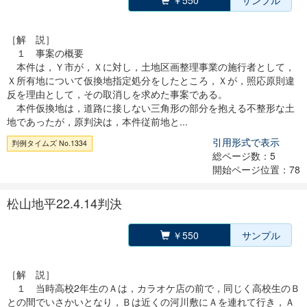
￥550
サンプル
［解 説］
１ 事案の概要
本件は，Ｙ市が，Ｘに対し，土地区画整理事業の施行者として，
Ｘ所有地について仮換地指定処分をしたところ，Ｘが，照応原則違
反を理由として，その取消しを求めた事案である。
本件仮換地は，道路に接しない三角形の部分を抱える不整形な土
地であったが，原判決は，本件従前地と...
引用形式で表示
判例タイムズ No.1334
総ページ数：5
開始ページ位置：78
松山地平22.4.14判決
￥550
サンプル
［解 説］
１ 当時高校2年生のＡは，カラオケ店の前で，同じく高校生のＢ
との間でいさかいとなり，Ｂは近くの河川敷にＡを連れて行き，Ａ