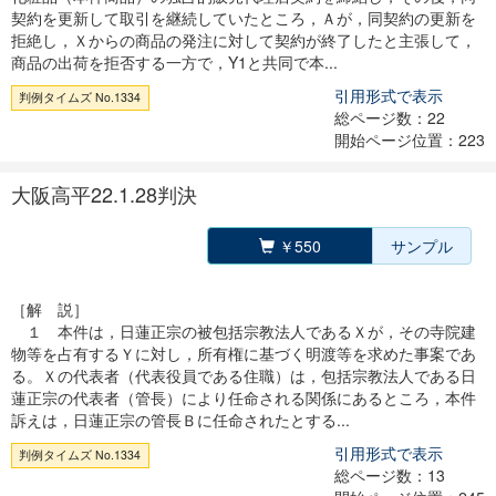
契約を更新して取引を継続していたところ，Ａが，同契約の更新を
拒絶し，Ｘからの商品の発注に対して契約が終了したと主張して，
商品の出荷を拒否する一方で，Y1と共同で本...
引用形式で表示
判例タイムズ No.1334
総ページ数：22
開始ページ位置：223
大阪高平22.1.28判決
￥550
サンプル
［解 説］
１ 本件は，日蓮正宗の被包括宗教法人であるＸが，その寺院建
物等を占有するＹに対し，所有権に基づく明渡等を求めた事案であ
る。Ｘの代表者（代表役員である住職）は，包括宗教法人である日
蓮正宗の代表者（管長）により任命される関係にあるところ，本件
訴えは，日蓮正宗の管長Ｂに任命されたとする...
引用形式で表示
判例タイムズ No.1334
総ページ数：13