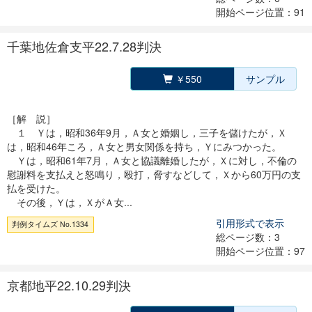
開始ページ位置：91
千葉地佐倉支平22.7.28判決
￥550
サンプル
［解 説］
１ Ｙは，昭和36年9月，Ａ女と婚姻し，三子を儲けたが，Ｘ
は，昭和46年ころ，Ａ女と男女関係を持ち，Ｙにみつかった。
Ｙは，昭和61年7月，Ａ女と協議離婚したが，Ｘに対し，不倫の
慰謝料を支払えと怒鳴り，殴打，脅すなどして，Ｘから60万円の支
払を受けた。
その後，Ｙは，ＸがＡ女...
引用形式で表示
判例タイムズ No.1334
総ページ数：3
開始ページ位置：97
京都地平22.10.29判決