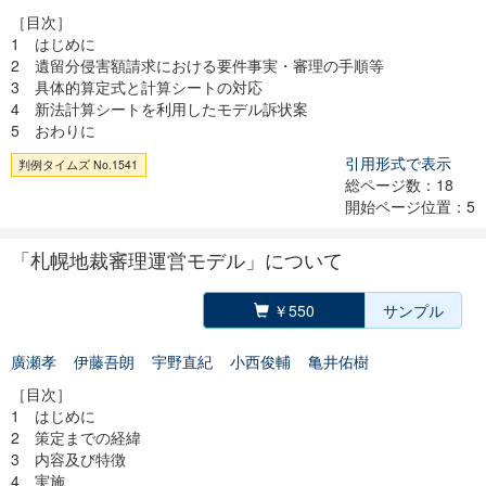
［目次］
1 はじめに
2 遺留分侵害額請求における要件事実・審理の手順等
3 具体的算定式と計算シートの対応
4 新法計算シートを利用したモデル訴状案
5 おわりに
引用形式で表示
判例タイムズ No.1541
総ページ数：18
開始ページ位置：5
「札幌地裁審理運営モデル」について
￥550
サンプル
廣瀬孝
伊藤吾朗
宇野直紀
小西俊輔
亀井佑樹
［目次］
1 はじめに
2 策定までの経緯
3 内容及び特徴
4 実施