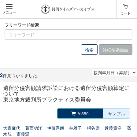
メニュー
カート
フリーワード検索
詳細検索画面
2
件見つかりました。
遺留分侵害額請求訴訟における遺留分侵害額算定に
ついて
東京地方裁判所プラクティス委員会
￥550
サンプル
大寄麻代
葛西功洋
伊藤吾朗
林雅子
桐谷康
近藤貴浩
高
木航
齋藤翼