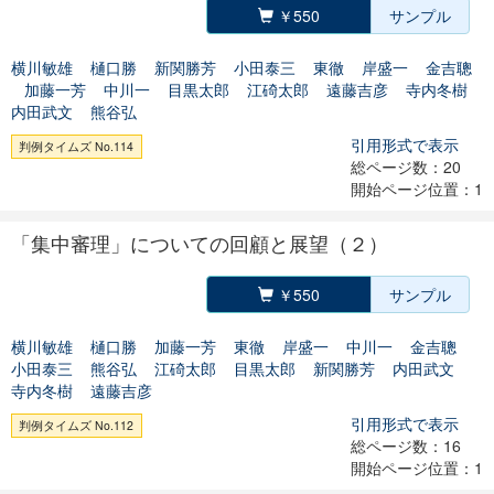
￥550
サンプル
横川敏雄
樋口勝
新関勝芳
小田泰三
東徹
岸盛一
金吉聰
加藤一芳
中川一
目黒太郎
江碕太郎
遠藤吉彦
寺内冬樹
内田武文
熊谷弘
引用形式で表示
判例タイムズ No.114
総ページ数：20
開始ページ位置：1
「集中審理」についての回顧と展望（２）
￥550
サンプル
横川敏雄
樋口勝
加藤一芳
東徹
岸盛一
中川一
金吉聰
小田泰三
熊谷弘
江碕太郎
目黒太郎
新関勝芳
内田武文
寺内冬樹
遠藤吉彦
引用形式で表示
判例タイムズ No.112
総ページ数：16
開始ページ位置：1