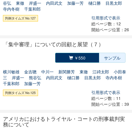
谷弘
東徹
岸盛一
内田武文
加藤一芳
樋口勝
目黒太郎
寺内冬樹
千葉和郎
引用形式で表示
判例タイムズ No.127
総ページ数：12
開始ページ位置：26
「集中審理」についての回顧と展望（７）
￥550
サンプル
横川敏雄
金吉聰
中川一
新関勝芳
東徹
江碕太郎
小田泰
三
岸盛一
熊谷弘
内田武文
樋口勝
目黒太郎
寺内冬樹
千葉和郎
加藤一芳
引用形式で表示
判例タイムズ No.125
総ページ数：11
開始ページ位置：39
アメリカにおけるトライヤル・コートの刑事裁判実
務について