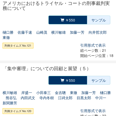
アメリカにおけるトライヤル・コートの刑事裁判実
務について
￥550
サンプル
樋口勝
佐藤千速
山崎茂
横川敏雄
加藤一芳
向井哲次郎
東徹
引用形式で表示
判例タイムズ No.121
総ページ数：21
開始ページ位置：18
「集中審理」についての回顧と展望（５）
￥550
サンプル
横川敏雄
岸盛一
小田泰三
金吉聰
東徹
加藤一芳
樋口勝
熊谷弘
内田武文
寺内冬樹
江碕太郎
目黒太郎
中川一
新関勝芳
引用形式で表示
判例タイムズ No.120
総ページ数：22