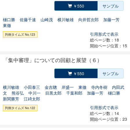
￥550
サンプル
樋口勝
佐藤千速
山崎茂
横川敏雄
向井哲次郎
加藤一芳
東徹
引用形式で表示
判例タイムズ No.123
総ページ数：18
開始ページ位置：15
「集中審理」についての回顧と展望（６）
￥550
サンプル
横川敏雄
小田泰三
金吉聰
岸盛一
東徹
寺内冬樹
内田武
文
熊谷弘
中川一
目黒太郎
千葉和郎
加藤一芳
樋口勝
新関勝芳
江碕太郎
引用形式で表示
判例タイムズ No.122
総ページ数：14
開始ページ位置：23