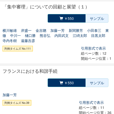
「集中審理」についての回顧と展望（１）
￥550
サンプル
横川敏雄
岸盛一
金吉聰
加藤一芳
新関勝芳
小田泰三
東
徹
中川一
樋口勝
熊谷弘
内田武文
江碕太郎
目黒太郎
寺内冬樹
遠藤吉彦
引用形式で表示
判例タイムズ No.111
総ページ数：12
開始ページ位置：1
フランスにおける和諧手続
￥550
サンプル
加藤一芳
引用形式で表示
判例タイムズ No.39
総ページ数：11
開始ページ位置：36