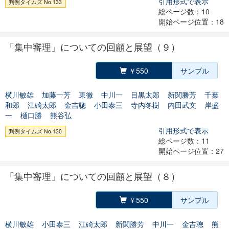
引用形式で表示
判例タイムズ No.133
総ページ数：10
開始ページ位置：18
「集中審理」についての回顧と展望（９）
￥550
サンプル
横川敏雄
加藤一芳
東徹
中川一
目黒太郎
新関勝芳
千葉
和郎
江碕太郎
金吉聰
小田泰三
寺内冬樹
内田武文
岸盛
一
樋口勝
熊谷弘
引用形式で表示
判例タイムズ No.130
総ページ数：11
開始ページ位置：27
「集中審理」についての回顧と展望（８）
￥550
サンプル
横川敏雄
小田泰三
江碕太郎
新関勝芳
中川一
金吉聰
熊