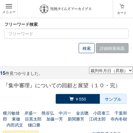
メニュー
カート
フリーワード検索
詳細検索画面
15
件見つかりました。
『集中審理』についての回顧と展望（１０・完）
￥550
サンプル
横川敏雄
岸盛一
熊谷弘
中川一
金吉聰
小田泰三
千葉和
郎
東徹
目黒太郎
加藤一芳
新関勝芳
江碕太郎
寺内冬樹
内田武文
樋口勝