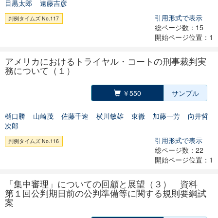
目黒太郎
遠藤吉彦
引用形式で表示
判例タイムズ No.117
総ページ数：15
開始ページ位置：1
アメリカにおけるトライヤル・コートの刑事裁判実
務について（１）
￥550
サンプル
樋口勝
山崎茂
佐藤千速
横川敏雄
東徹
加藤一芳
向井哲
次郎
引用形式で表示
判例タイムズ No.116
総ページ数：22
開始ページ位置：1
「集中審理」についての回顧と展望（３） 資料
第１回公判期日前の公判準備等に関する規則要綱試
案