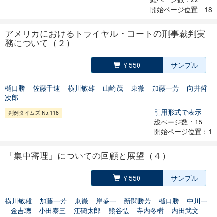
開始ページ位置：18
アメリカにおけるトライヤル・コートの刑事裁判実
務について（２）
￥550
サンプル
樋口勝
佐藤千速
横川敏雄
山崎茂
東徹
加藤一芳
向井哲
次郎
引用形式で表示
判例タイムズ No.118
総ページ数：15
開始ページ位置：1
「集中審理」についての回顧と展望（４）
￥550
サンプル
横川敏雄
加藤一芳
東徹
岸盛一
新関勝芳
樋口勝
中川一
金吉聰
小田泰三
江碕太郎
熊谷弘
寺内冬樹
内田武文