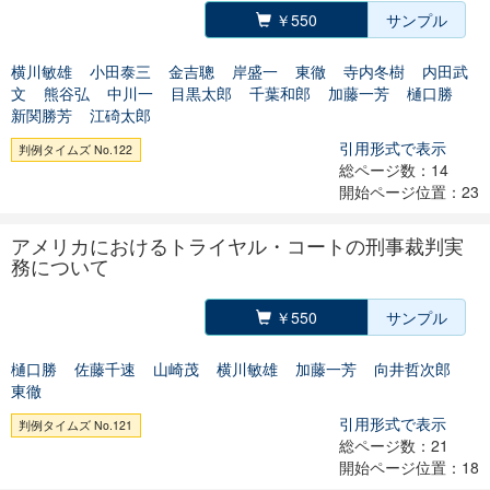
￥550
サンプル
横川敏雄
小田泰三
金吉聰
岸盛一
東徹
寺内冬樹
内田武
文
熊谷弘
中川一
目黒太郎
千葉和郎
加藤一芳
樋口勝
新関勝芳
江碕太郎
引用形式で表示
判例タイムズ No.122
総ページ数：14
開始ページ位置：23
アメリカにおけるトライヤル・コートの刑事裁判実
務について
￥550
サンプル
樋口勝
佐藤千速
山崎茂
横川敏雄
加藤一芳
向井哲次郎
東徹
引用形式で表示
判例タイムズ No.121
総ページ数：21
開始ページ位置：18