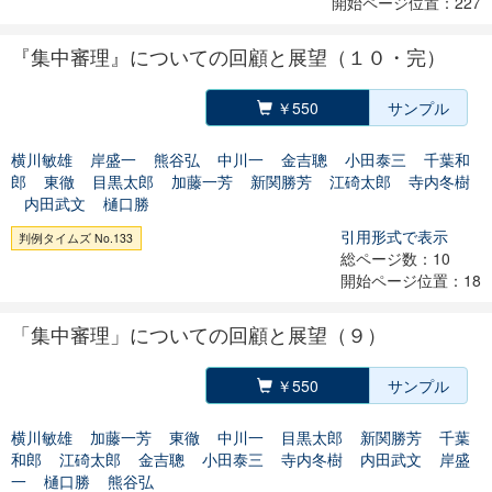
開始ページ位置：227
『集中審理』についての回顧と展望（１０・完）
￥550
サンプル
横川敏雄
岸盛一
熊谷弘
中川一
金吉聰
小田泰三
千葉和
郎
東徹
目黒太郎
加藤一芳
新関勝芳
江碕太郎
寺内冬樹
内田武文
樋口勝
引用形式で表示
判例タイムズ No.133
総ページ数：10
開始ページ位置：18
「集中審理」についての回顧と展望（９）
￥550
サンプル
横川敏雄
加藤一芳
東徹
中川一
目黒太郎
新関勝芳
千葉
和郎
江碕太郎
金吉聰
小田泰三
寺内冬樹
内田武文
岸盛
一
樋口勝
熊谷弘