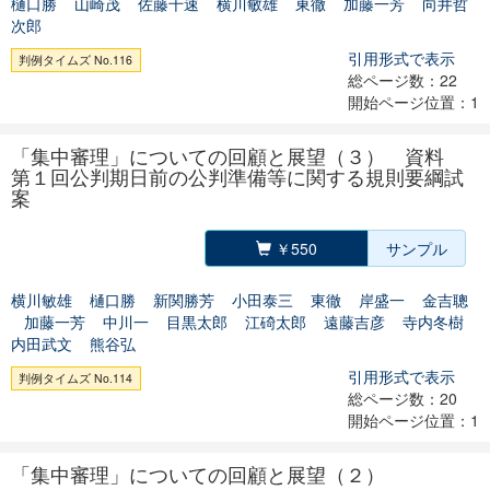
樋口勝
山崎茂
佐藤千速
横川敏雄
東徹
加藤一芳
向井哲
次郎
引用形式で表示
判例タイムズ No.116
総ページ数：22
開始ページ位置：1
「集中審理」についての回顧と展望（３） 資料
第１回公判期日前の公判準備等に関する規則要綱試
案
￥550
サンプル
横川敏雄
樋口勝
新関勝芳
小田泰三
東徹
岸盛一
金吉聰
加藤一芳
中川一
目黒太郎
江碕太郎
遠藤吉彦
寺内冬樹
内田武文
熊谷弘
引用形式で表示
判例タイムズ No.114
総ページ数：20
開始ページ位置：1
「集中審理」についての回顧と展望（２）