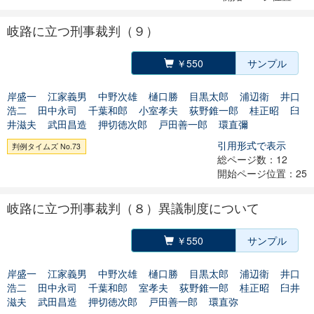
岐路に立つ刑事裁判（９）
￥550
サンプル
岸盛一
江家義男
中野次雄
樋口勝
目黒太郎
浦辺衛
井口
浩二
田中永司
千葉和郎
小室孝夫
荻野錐一郎
桂正昭
臼
井滋夫
武田昌造
押切徳次郎
戸田善一郎
環直彌
引用形式で表示
判例タイムズ No.73
総ページ数：12
開始ページ位置：25
岐路に立つ刑事裁判（８）異議制度について
￥550
サンプル
岸盛一
江家義男
中野次雄
樋口勝
目黒太郎
浦辺衛
井口
浩二
田中永司
千葉和郎
室孝夫
荻野錐一郎
桂正昭
臼井
滋夫
武田昌造
押切徳次郎
戸田善一郎
環直弥