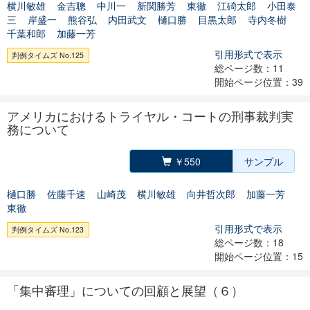
横川敏雄
金吉聰
中川一
新関勝芳
東徹
江碕太郎
小田泰
三
岸盛一
熊谷弘
内田武文
樋口勝
目黒太郎
寺内冬樹
千葉和郎
加藤一芳
引用形式で表示
判例タイムズ No.125
総ページ数：11
開始ページ位置：39
アメリカにおけるトライヤル・コートの刑事裁判実
務について
￥550
サンプル
樋口勝
佐藤千速
山崎茂
横川敏雄
向井哲次郎
加藤一芳
東徹
引用形式で表示
判例タイムズ No.123
総ページ数：18
開始ページ位置：15
「集中審理」についての回顧と展望（６）