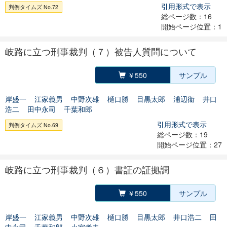
引用形式で表示
判例タイムズ No.72
総ページ数：16
開始ページ位置：1
岐路に立つ刑事裁判（７）被告人質問について
￥550
サンプル
岸盛一
江家義男
中野次雄
樋口勝
目黒太郎
浦辺衞
井口
浩二
田中永司
千葉和郎
引用形式で表示
判例タイムズ No.69
総ページ数：19
開始ページ位置：27
岐路に立つ刑事裁判（６）書証の証拠調
￥550
サンプル
岸盛一
江家義男
中野次雄
樋口勝
目黒太郎
井口浩二
田