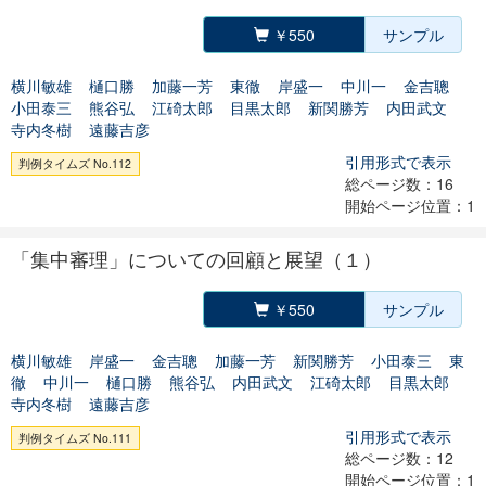
￥550
サンプル
横川敏雄
樋口勝
加藤一芳
東徹
岸盛一
中川一
金吉聰
小田泰三
熊谷弘
江碕太郎
目黒太郎
新関勝芳
内田武文
寺内冬樹
遠藤吉彦
引用形式で表示
判例タイムズ No.112
総ページ数：16
開始ページ位置：1
「集中審理」についての回顧と展望（１）
￥550
サンプル
横川敏雄
岸盛一
金吉聰
加藤一芳
新関勝芳
小田泰三
東
徹
中川一
樋口勝
熊谷弘
内田武文
江碕太郎
目黒太郎
寺内冬樹
遠藤吉彦
引用形式で表示
判例タイムズ No.111
総ページ数：12
開始ページ位置：1