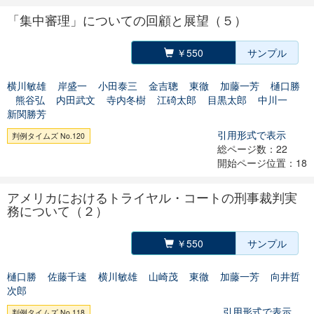
「集中審理」についての回顧と展望（５）
￥550
サンプル
横川敏雄
岸盛一
小田泰三
金吉聰
東徹
加藤一芳
樋口勝
熊谷弘
内田武文
寺内冬樹
江碕太郎
目黒太郎
中川一
新関勝芳
引用形式で表示
判例タイムズ No.120
総ページ数：22
開始ページ位置：18
アメリカにおけるトライヤル・コートの刑事裁判実
務について（２）
￥550
サンプル
樋口勝
佐藤千速
横川敏雄
山崎茂
東徹
加藤一芳
向井哲
次郎
引用形式で表示
判例タイムズ No.118