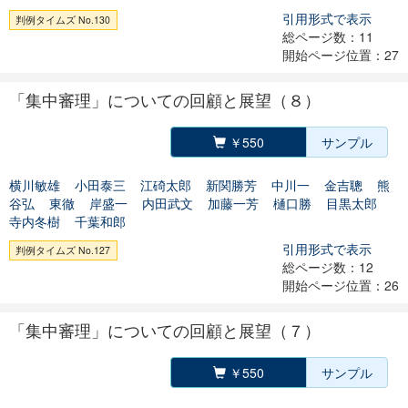
引用形式で表示
判例タイムズ No.130
総ページ数：11
開始ページ位置：27
「集中審理」についての回顧と展望（８）
￥550
サンプル
横川敏雄
小田泰三
江碕太郎
新関勝芳
中川一
金吉聰
熊
谷弘
東徹
岸盛一
内田武文
加藤一芳
樋口勝
目黒太郎
寺内冬樹
千葉和郎
引用形式で表示
判例タイムズ No.127
総ページ数：12
開始ページ位置：26
「集中審理」についての回顧と展望（７）
￥550
サンプル