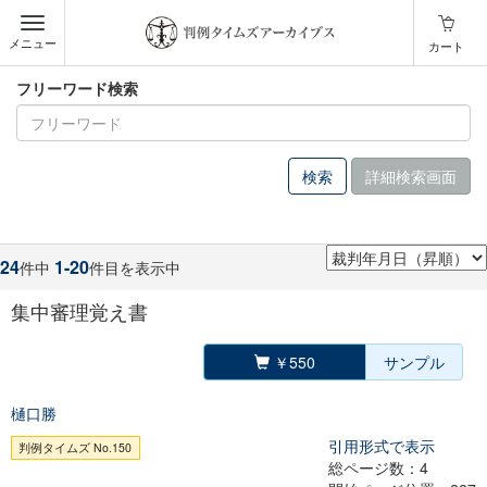
メニュー
カート
フリーワード検索
詳細検索画面
24
1-20
件中
件目を表示中
集中審理覚え書
￥550
サンプル
樋口勝
引用形式で表示
判例タイムズ No.150
総ページ数：4