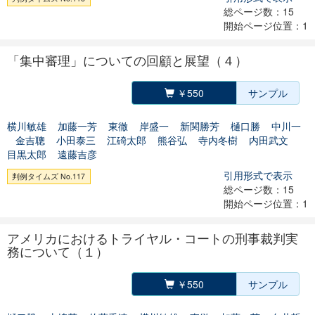
総ページ数：15
開始ページ位置：1
「集中審理」についての回顧と展望（４）
￥550
サンプル
横川敏雄
加藤一芳
東徹
岸盛一
新関勝芳
樋口勝
中川一
金吉聰
小田泰三
江碕太郎
熊谷弘
寺内冬樹
内田武文
目黒太郎
遠藤吉彦
引用形式で表示
判例タイムズ No.117
総ページ数：15
開始ページ位置：1
アメリカにおけるトライヤル・コートの刑事裁判実
務について（１）
￥550
サンプル