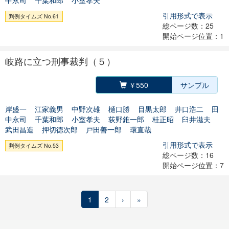
中永司
千葉和郎
小室孝夫
引用形式で表示
判例タイムズ No.61
総ページ数：25
開始ページ位置：1
岐路に立つ刑事裁判（５）
￥550
サンプル
岸盛一
江家義男
中野次雄
樋口勝
目黒太郎
井口浩二
田
中永司
千葉和郎
小室孝夫
荻野錐一郎
桂正昭
臼井滋夫
武田昌造
押切徳次郎
戸田善一郎
環直哉
引用形式で表示
判例タイムズ No.53
総ページ数：16
開始ページ位置：7
1
2
›
»