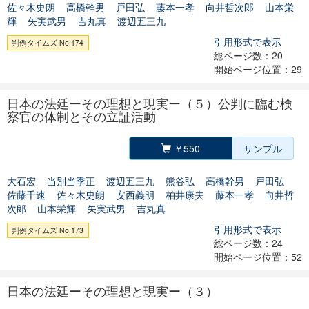
佐々木史朗
高橋幹男
戸田弘
藤本一孝
向井哲次郎
山本栄
輝
矢実武男
吉丸真
渡辺五三九
引用形式で表示
判例タイムズ No.174
総ページ数：20
開始ページ位置：29
日本の法廷ーその理想と現実ー（５）公判に臨む検
察官の体制とその立証活動
￥550
サンプル
大石宏
当別当季正
渡辺五三九
熊谷弘
高橋幹男
戸田弘
佐藤千速
佐々木史朗
安西義明
柏井康夫
藤本一孝
向井哲
次郎
山本栄輝
矢実武男
吉丸真
引用形式で表示
判例タイムズ No.173
総ページ数：24
開始ページ位置：52
日本の法廷ーその理想と現実ー（３）