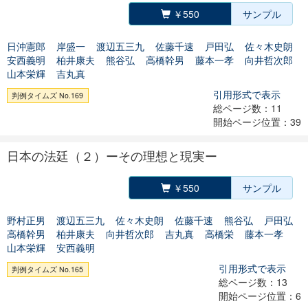
￥550
サンプル
日沖憲郎
岸盛一
渡辺五三九
佐藤千速
戸田弘
佐々木史朗
安西義明
柏井康夫
熊谷弘
高橋幹男
藤本一孝
向井哲次郎
山本栄輝
吉丸真
引用形式で表示
判例タイムズ No.169
総ページ数：11
開始ページ位置：39
日本の法廷（２）ーその理想と現実ー
￥550
サンプル
野村正男
渡辺五三九
佐々木史朗
佐藤千速
熊谷弘
戸田弘
高橋幹男
柏井康夫
向井哲次郎
吉丸真
高橋栄
藤本一孝
山本栄輝
安西義明
引用形式で表示
判例タイムズ No.165
総ページ数：13
開始ページ位置：6