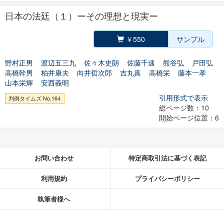
日本の法廷（１）ーその理想と現実ー
￥550
サンプル
野村正男
渡辺五三九
佐々木史朗
佐藤千速
熊谷弘
戸田弘
高橋幹男
柏井康夫
向井哲次郎
吉丸真
高橋栄
藤本一孝
山本栄輝
安西義明
引用形式で表示
判例タイムズ No.164
総ページ数：10
開始ページ位置：6
お問い合わせ
特定商取引法に基づく表記
利用規約
プライバシーポリシー
執筆者様へ