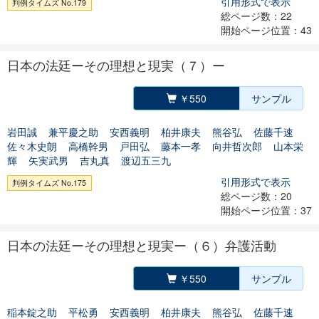
引用形式で表示
判例タイムズ No.179
総ページ数：22
開始ページ位置：43
日本の法廷ーその理想と現実（７）ー
￥550
サンプル
岩田誠
兼平慶之助
安西義明
柏井康夫
熊谷弘
佐藤千速
佐々木史朗
高橋幹男
戸田弘
藤本一孝
向井哲次郎
山本栄
輝
矢実武男
吉丸真
渡辺五三九
引用形式で表示
判例タイムズ No.175
総ページ数：20
開始ページ位置：37
日本の法廷ーその理想と現実ー（６）弁護活動
￥550
サンプル
稲本錠之助
平松勇
安西義明
柏井康夫
熊谷弘
佐藤千速