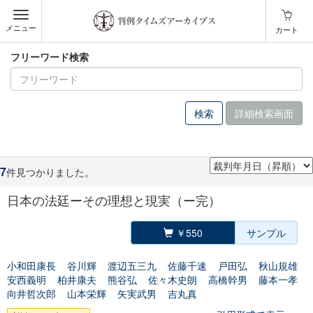
メニュー
カート
フリーワード検索
詳細検索画面
7
件見つかりました。
日本の法廷ーその理想と現実（ー完）
￥550
サンプル
小和田康長
谷川輝
渡辺五三九
佐藤千速
戸田弘
秋山規雄
安西義明
柏井康夫
熊谷弘
佐々木史朗
高橋幹男
藤本一孝
向井哲次郎
山本栄輝
矢実武男
吉丸真