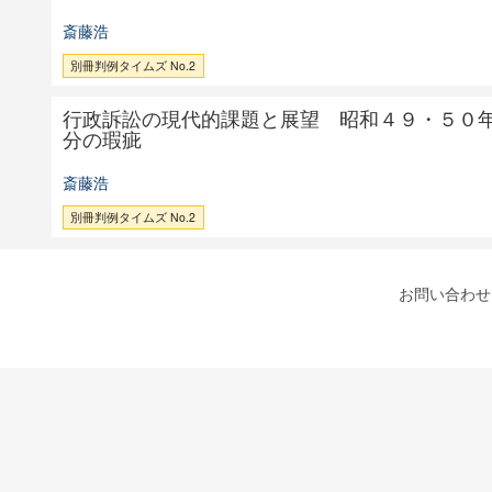
斎藤浩
別冊判例タイムズ No.2
行政訴訟の現代的課題と展望 昭和４９・５０
分の瑕疵
斎藤浩
別冊判例タイムズ No.2
お問い合わせ