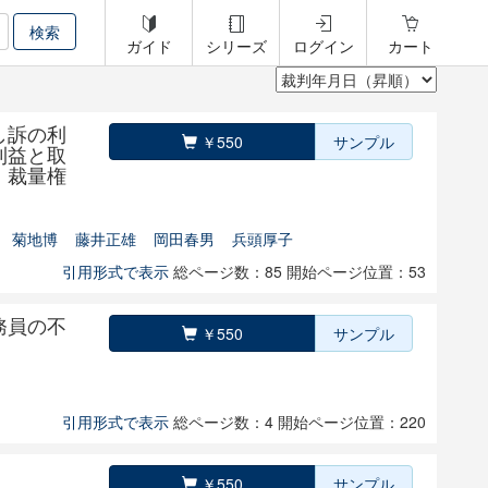
ガイド
シリーズ
ログイン
カート
し訴の利
￥550
サンプル
利益と取
 裁量権
菊地博
藤井正雄
岡田春男
兵頭厚子
引用形式で表示
総ページ数：85
開始ページ位置：53
務員の不
￥550
サンプル
引用形式で表示
総ページ数：4
開始ページ位置：220
￥550
サンプル