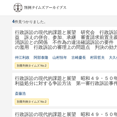
4
件見つかりました。
行政訴訟の現代的課題と展望 研究会 行政訴
益 訴えの併合、参加、承継 審査請求前置主
消訴訟との関係 不作為の違法確認訴訟の要件
の濫用 行政訴訟の審理上の問題点 判決の効
仲江利政
阿部泰隆
山村恒年
古崎慶長
村田哲夫
大久
別冊判例タイムズ No.2
行政訴訟の現代的課題と展望 昭和４９・５０
利益処分に対する争訟方法 第一審行政訴訟事
斎藤浩
別冊判例タイムズ No.2
行政訴訟の現代的課題と展望 昭和４９・５０