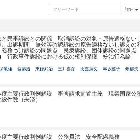
詳細
訟と民事訴訟との関係 取消訴訟の対象・原告適格ない
義、出訴期間 無効等確認訴訟の原告適格ないし訴えの
 義務づけ訴訟の問題点 民衆訴訟、団体訴訟の問題点
力 行政事件訴訟における仮の権利保護 統治行為論
保敏雄
斎藤浩
東條武治
三井喜彦
比嘉廉丈
早坂禧子
畑郁夫
年度主要行政判例解説 審査請求前置主義 現業国家公
件総件数（未済）
年度主要行政判例解説 公務員法 安全配慮義務