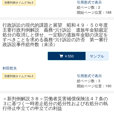
引用形式で表示
別冊判例タイムズ No.2
総ページ数：2
開始ページ位置：188
行政訴訟の現代的課題と展望 昭和４９・５０年度
主要行政判例解説 義務づけ訴訟 遺族年金額裁定
処分の取消しと併せ、一定額の遺族年金額の決定を
すべきことを求める義務づけ訴訟の許否 第一審行
政訴訟事件総件数（未済）
￥550
サンプル
村田哲夫
引用形式で表示
別冊判例タイムズ No.2
総ページ数：3
開始ページ位置：190
＜新判例解説３８＞労働者災害補償保険法４７条の
３に基づく一時差止処分の処分性および右処分の執
行停止申立ての申立ての利益