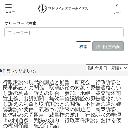
メニュー
カート
フリーワード検索
詳細検索画面
8
件見つかりました。
行政訴訟の現代的課題と展望 研究会 行政訴訟と
民事訴訟との関係 取消訴訟の対象・原告適格ない
し訴の利益 訴えの併合、参加、承継 審査請求前
置主義、出訴期間 無効等確認訴訟の原告適格ない
し訴えの利益と取消訴訟との関係 不作為の違法確
認訴訟の要件 義務づけ訴訟の問題点 民衆訴訟、
団体訴訟の問題点 裁量権の濫用 行政訴訟の審理
上の問題点 判決の効力 行政事件訴訟における仮
の権利保護 統治行為論