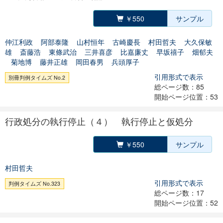
￥550
サンプル
仲江利政
阿部泰隆
山村恒年
古崎慶長
村田哲夫
大久保敏
雄
斎藤浩
東條武治
三井喜彦
比嘉廉丈
早坂禧子
畑郁夫
菊地博
藤井正雄
岡田春男
兵頭厚子
引用形式で表示
別冊判例タイムズ No.2
総ページ数：85
開始ページ位置：53
行政処分の執行停止（４） 執行停止と仮処分
￥550
サンプル
村田哲夫
引用形式で表示
判例タイムズ No.323
総ページ数：17
開始ページ位置：52