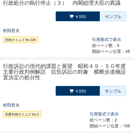
行政処分の執行停止（３） 内閣総理大臣の異議
￥550
サンプル
村田哲夫
引用形式で表示
判例タイムズ No.320
総ページ数：6
開始ページ位置：48
行政訴訟の現代的課題と展望 昭和４９・５０年度
主要行政判例解説 抗告訴訟の対象 横断歩道橋設
置決定の処分性
￥550
サンプル
村田哲夫
引用形式で表示
別冊判例タイムズ No.2
総ページ数：2
開始ページ位置：198