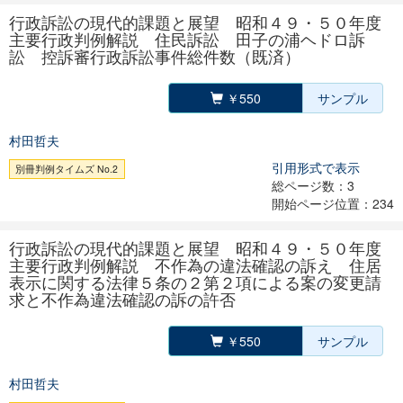
行政訴訟の現代的課題と展望 昭和４９・５０年度
主要行政判例解説 住民訴訟 田子の浦ヘドロ訴
訟 控訴審行政訴訟事件総件数（既済）
￥550
サンプル
村田哲夫
引用形式で表示
別冊判例タイムズ No.2
総ページ数：3
開始ページ位置：234
行政訴訟の現代的課題と展望 昭和４９・５０年度
主要行政判例解説 不作為の違法確認の訴え 住居
表示に関する法律５条の２第２項による案の変更請
求と不作為違法確認の訴の許否
￥550
サンプル
村田哲夫