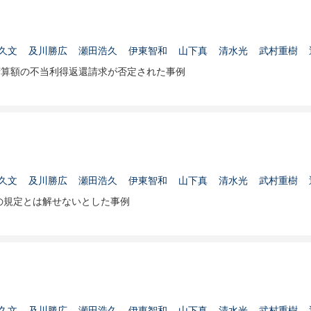
久文
及川勝広
瀬田浩久
伊東智和
山下真
清水光
武村重樹
精算額の不当利得返還請求が否定された事例
久文
及川勝広
瀬田浩久
伊東智和
山下真
清水光
武村重樹
の規定とは解せないとした事例
久文
及川勝広
瀬田浩久
伊東智和
山下真
清水光
武村重樹