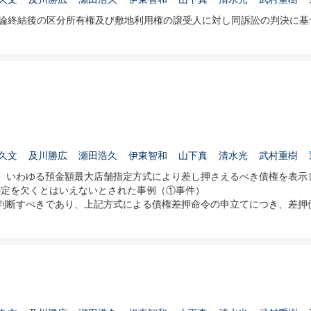
弁論終結後の区分所有権及び敷地利用権の譲受人に対し同訴訟の判決に
久文
及川勝広
瀬田浩久
伊東智和
山下真
清水光
武村重樹
、いわゆる預金額最大店舗指定方式により差し押さえるべき債権を表示
特定を欠くとはいえないとされた事例（①事件）
判断すべきであり、上記方式による債権差押命令の申立てにつき、差押