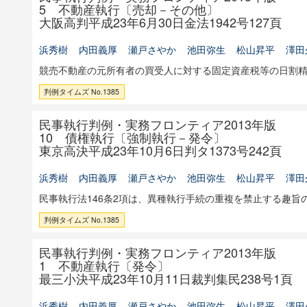
5 不動産執行〔売却－その他〕
大阪高判平成23年6月30日金法1942号127頁
浜秀樹
内田義厚
瀬戸さやか
池田弥生
松山昇平
澤田
競売不動産の元所有者の買受人に対する固定資産税等の日割
判例タイムズ No.1385
民事執行判例・実務フロンティア2013年版
10 債権執行〔強制執行－発令〕
東京高決平成23年10月6日判タ1373号242頁
浜秀樹
内田義厚
瀬戸さやか
池田弥生
松山昇平
澤田
民事執行法146条2項は、異種執行手続の重複を禁止する趣旨
判例タイムズ No.1385
民事執行判例・実務フロンティア2013年版
1 不動産執行〔発令〕
最三小決平成23年10月11日裁判集民238号1頁
浜秀樹
内田義厚
瀬戸さやか
池田弥生
松山昇平
澤田