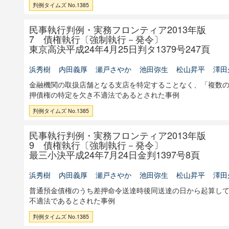
判例タイムズ No.1385
民事執行判例・実務フロンティア2013年版
7 債権執行〔強制執行－発令〕
東京高決平成24年4月25日判タ1379号247頁
浜秀樹
内田義厚
瀬戸さやか
池田弥生
松山昇平
澤田
金融機関の取扱店舗となる支店を特定することなく、「複数
押債権の特定を欠き不適法であるとされた事例
判例タイムズ No.1385
民事執行判例・実務フロンティア2013年版
9 債権執行〔強制執行－発令〕
最三小決平成24年7月24日金判1397号8頁
浜秀樹
内田義厚
瀬戸さやか
池田弥生
松山昇平
澤田
普通預金債権のうち差押命令送達時後同送達の日から起算して
不適法であるとされた事例
判例タイムズ No.1385