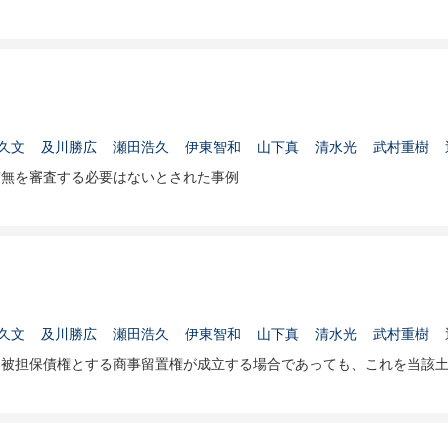
久文
及川勝広
瀬田浩久
伊東智和
山下真
清水光
武村重樹
有無を審査する必要はないとされた事例
久文
及川勝広
瀬田浩久
伊東智和
山下真
清水光
武村重樹
を被担保債権とする商事留置権が成立する場合であっても、これを当該