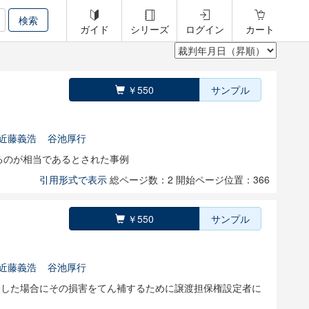
ガイド
シリーズ
ログイン
カート
￥550
サンプル
近藤義浩
谷池厚行
るのが相当であるとされた事例
引用形式で表示
総ページ数：2
開始ページ位置：366
￥550
サンプル
近藤義浩
谷池厚行
失した場合にその損害をてん補するために譲渡担保権設定者に