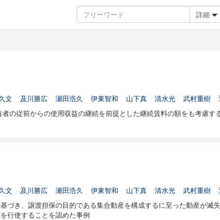
詳細
久文
及川勝広
瀬田浩久
伊東智和
山下真
清水光
武村重樹
占有者の従前からの使用収益の継続を前提とした継続賃料の額をも考慮す
久文
及川勝広
瀬田浩久
伊東智和
山下真
清水光
武村重樹
に基づき、譲渡担保の目的である集合動産を構成するに至った動産が滅
権を行使することを認めた事例