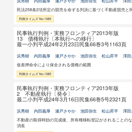
浜秀樹
内田義厚
瀬戸さやか
池田弥生
松山昇平
澤田
民法258条2項所定の競売を命ずる判決に基づく不動産競売と
判例タイムズ No.1385
民事執行判例・実務フロンティア2013年版
13 債権執行〔本執行への移行〕
最一小判平成24年2月23日民集66巻3号1163頁
浜秀樹
内田義厚
瀬戸さやか
池田弥生
松山昇平
澤田
仮差押命令により保全される債権の範囲
判例タイムズ No.1385
民事執行判例・実務フロンティア2013年版
2 不動産執行〔発令〕
最二小判平成24年3月16日民集66巻5号2321頁
浜秀樹
内田義厚
瀬戸さやか
池田弥生
松山昇平
澤田
不動産の取得時効の完成後、所有権移転登記がされることの
消長