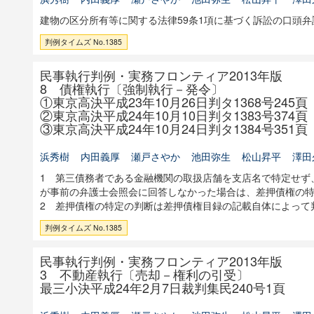
建物の区分所有等に関する法律59条1項に基づく訴訟の口頭
判例タイムズ No.1385
民事執行判例・実務フロンティア2013年版
8 債権執行〔強制執行－発令〕
①東京高決平成23年10月26日判タ1368号245頁
②東京高決平成24年10月10日判タ1383号374頁
③東京高決平成24年10月24日判タ1384号351頁
浜秀樹
内田義厚
瀬戸さやか
池田弥生
松山昇平
澤田
1 第三債務者である金融機関の取扱店舗を支店名で特定せず
が事前の弁護士会照会に回答しなかった場合は、差押債権の
2 差押債権の特定の判断は差押債権目録の記載自体によって
判例タイムズ No.1385
民事執行判例・実務フロンティア2013年版
3 不動産執行〔売却－権利の引受〕
最三小決平成24年2月7日裁判集民240号1頁