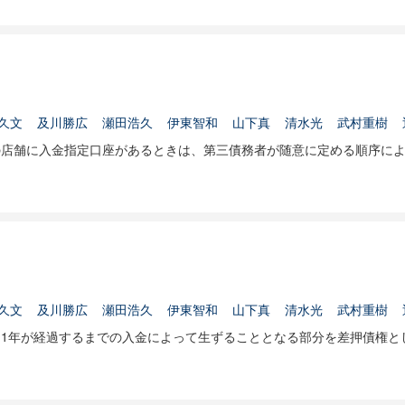
久文
及川勝広
瀬田浩久
伊東智和
山下真
清水光
武村重樹
の店舗に入金指定口座があるときは、第三債務者が随意に定める順序に
久文
及川勝広
瀬田浩久
伊東智和
山下真
清水光
武村重樹
1年が経過するまでの入金によって生ずることとなる部分を差押債権と