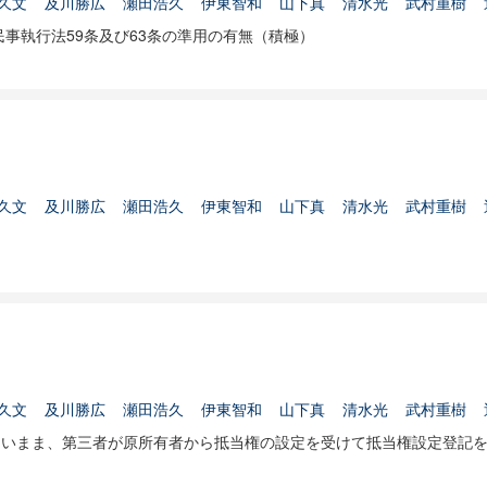
久文
及川勝広
瀬田浩久
伊東智和
山下真
清水光
武村重樹
民事執行法59条及び63条の準用の有無（積極）
久文
及川勝広
瀬田浩久
伊東智和
山下真
清水光
武村重樹
久文
及川勝広
瀬田浩久
伊東智和
山下真
清水光
武村重樹
ないまま、第三者が原所有者から抵当権の設定を受けて抵当権設定登記