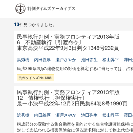
13
件見つかりました。
民事執行判例・実務フロンティア2013年版
6 不動産執行〔引渡命令〕
東京高決平成22年9月3日判タ1348号232頁
浜秀樹
内田義厚
瀬戸さやか
池田弥生
松山昇平
澤田
民法395条2項の建物使用の対価を算定するに当たっては、
判例タイムズ No.1385
民事執行判例・実務フロンティア2013年版
12 債権執行〔担保権実行〕
最一小決平成22年12月2日民集64巻8号1990頁
浜秀樹
内田義厚
瀬戸さやか
池田弥生
松山昇平
澤田
構成部分の変動する集合動産を目的とする集合物譲渡担保権
対して支払われる損害保険金に係る請求権に対して物上代位