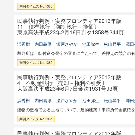
判例タイムズ No.1385
民事執行判例・実務フロンティア2013年版
11 債権執行〔強制執行－換価〕
東京高決平成23年2月16日判タ1358号244頁
浜秀樹
内田義厚
瀬戸さやか
池田弥生
松山昇平
澤田
裁判所は、転付命令発令の審査に当たって、差押えの競合の
判例タイムズ No.1385
民事執行判例・実務フロンティア2013年版
4 不動産執行〔売却－権利の引受〕
大阪高決平成23年6月7日金法1931号93頁
浜秀樹
内田義厚
瀬戸さやか
池田弥生
松山昇平
澤田
建物の敷地である土地について、建物建築工事請負代金債権
判例タイムズ No.1385
民事執行判例・実務フロンティア2013年版