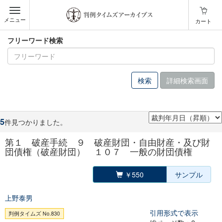
メニュー
カート
フリーワード検索
詳細検索画面
5
件見つかりました。
第１ 破産手続 ９ 破産財団・自由財産・及び財
団債権（破産財団） １０７ 一般の財団債権
￥550
サンプル
上野泰男
引用形式で表示
判例タイムズ No.830