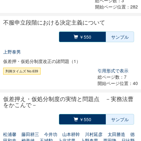
総ページ数：3
開始ページ位置：282
不服申立段階における決定主義について
￥550
サンプル
上野泰男
仮差押・仮処分制度改正の諸問題（1）
引用形式で表示
判例タイムズ No.639
総ページ数：7
開始ページ位置：40
仮差押え・仮処分制度の実情と問題点 －実務法曹
をかこんで－
￥550
サンプル
松浦馨
藤田耕三
今井功
山本耕幹
川村延彦
太田勝造
徳
田和幸
栂善雄
玉城勲
上北武男
上野泰男
栗田隆
日比野