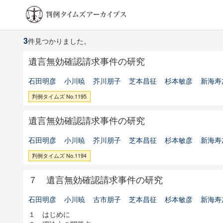
3
件見つかりました。
遺言無効確認請求事件の研究
石田明彦
小川暁
芥川朋子
芝本昌征
杉本敏彦
新海寿
判例タイムズ No.1195
遺言無効確認請求事件の研究
石田明彦
小川暁
芥川朋子
芝本昌征
杉本敏彦
新海寿
判例タイムズ No.1194
７ 遺言無効確認請求事件の研究
石田明彦
小川暁
古市朋子
芝本昌征
杉本敏彦
新海寿
１ はじめに