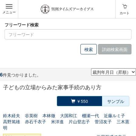
メニュー
カート
フリーワード検索
詳細検索画面
6
件見つかりました。
子どもの立場からみた家事手続のあり方
￥550
サンプル
鈴木経夫
谷英樹
本林徹
大国和江
棚瀬一代
近藤ルミ子
高野篤雄
赤石千衣子
米洋進
片山登志子
菅沼友子
三木憲
明