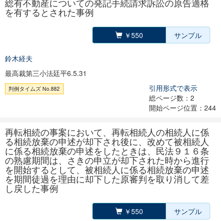
総有不動産についての発記手続請求訴訟の原告適格
を有するとされた事例
￥550
サンプル
鈴木経夫
最高裁第三小法廷平6.5.31
引用形式で表示
判例タイムズ No.882
総ページ数：2
開始ページ位置：244
再転相続の事案において、再転相続人の相続人に係
る相続放棄の申述が却下され後に、改めて被相続人
に係る相続放棄の申述をしたときは、民法９１６条
の熟慮期間は、さきの申立が却下された時から進行
を開始するとして、被相続人に係る相続放棄の申述
を期間徒過を理由に却下した原審判を取り消して差
し戻した事例
￥550
サンプル