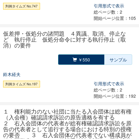
引用形式で表示
判例タイムズ No.747
総ページ数：2
開始ページ位置：105
仮差押・仮処分の諸問題 ４異議、取消、停止な
ど 執行停止 仮処分命令に対する執行停止（取
消）の要件
￥550
サンプル
鈴木経夫
引用形式で表示
判例タイムズ No.197
総ページ数：2
開始ページ位置：192
１ 権利能力のない社団に当たる入会団体は総有権
（入会権）確認請求訴訟の原告適格を有する
２ 右入会団体の代表者が総有権確認請求訴訟を原
告の代表者として追行する場合における特別の授権
の要否 ３ 右入会団体の代表者でない構成員が