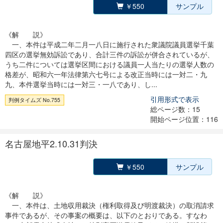
￥550
サンプル
《解 説》
一、本件は平成二年二月一八日に施行された衆議院議員選挙千葉
四区の選挙無効訴訟であり、合計三件の訴訟が併合されているが、
うち二件については選挙区間における議員一人当たりの選挙人数の
格差が、昭和六一年法律第六七号による改正当時には一対二・九
九、本件選挙当時には一対三・一八であり、し...
引用形式で表示
判例タイムズ No.755
総ページ数：15
開始ページ位置：116
名古屋地平2.10.31判決
￥550
サンプル
《解 説》
一、本件は、土地収用裁決（権利取得及び明渡裁決）の取消請求
事件であるが、その事案の概要は、以下のとおりである。すなわ