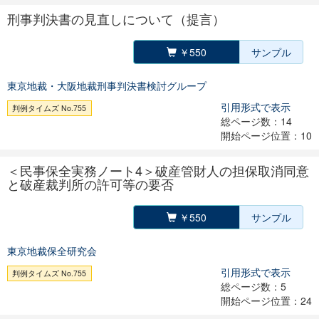
刑事判決書の見直しについて（提言）
￥550
サンプル
東京地裁・大阪地裁刑事判決書検討グループ
引用形式で表示
判例タイムズ No.755
総ページ数：14
開始ページ位置：10
＜民事保全実務ノート4＞破産管財人の担保取消同意
と破産裁判所の許可等の要否
￥550
サンプル
東京地裁保全研究会
引用形式で表示
判例タイムズ No.755
総ページ数：5
開始ページ位置：24