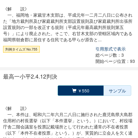
《解 説》
一、福岡地・家裁甘木支部は、平成元年一二月二八日に公布され
た「地方裁判所及び家庭裁判所支部設置規則及び家庭裁判所出張所
設置規則の一部を改正する規則（平成元年最高裁判所規則第五
号）」により廃止された。そこで、右甘木支部の管轄区域内である
福岡県朝倉郡に居住する住民である甲らが原告と...
引用形式で表示
判例タイムズ No.755
総ページ数：3
開始ページ位置：93
最高一小平2.4.12判決
￥550
サンプル
《解 説》
一、本件は、昭和六二年六月二八日に施行された鹿児島県大島郡
住用村の村長選挙（以下「本件選挙」という。）において、村役場
庁舎二階会議室を投票記載場所として行われた通常の不在者投票
（以下「本件不在者投票」という。）が、実質的に立会人を欠く違