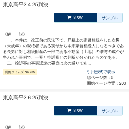
東京高平2.4.25判決
￥550
サンプル
《解 説》
一、本件は、改正前の民法下で、戸籍上の家督相続をした次男
（未成年）の親権者である実母から本来家督相続人になるべきであ
る長男に対し相続財産の一部である不動産（土地）の贈与の成否が
争われた事例で、一審と控訴審との判断が分かれたものである。
二、控訴審の事実認定の要旨は次の通りであ...
引用形式で表示
判例タイムズ No.755
総ページ数：5
開始ページ位置：203
東京高平2.6.25判決
￥550
サンプル
《解 説》