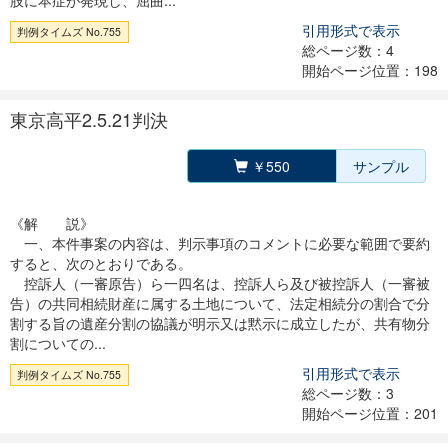
肢に本症が発現し、屈曲...
引用形式で表示
判例タイムズ No.755
総ページ数：4
開始ページ位置：198
東京高平2.5.21判決
￥550
サンプル
《解 説》
一、本件事案の内容は、判示事項のコメントに必要な範囲で要約
すると、次のとおりである。
控訴人（一審原告）ら一四名は、控訴人ら及び被控訴人（一審被
告）の共同相続財産に属する土地について、法定相続分の割合で分
割する旨の遺産分割の協議が明示又は黙示に成立したが、共有物分
割についての...
引用形式で表示
判例タイムズ No.755
総ページ数：3
開始ページ位置：201