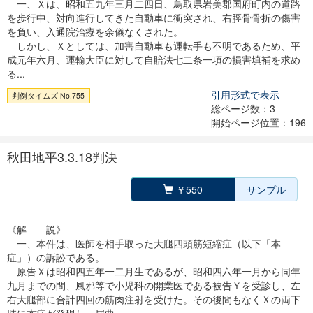
一、Ｘは、昭和五九年三月二四日、鳥取県岩美郡国府町内の道路
を歩行中、対向進行してきた自動車に衝突され、右脛骨骨折の傷害
を負い、入通院治療を余儀なくされた。
しかし、Ｘとしては、加害自動車も運転手も不明であるため、平
成元年六月、運輸大臣に対して自賠法七二条一項の損害填補を求め
る...
引用形式で表示
判例タイムズ No.755
総ページ数：3
開始ページ位置：196
秋田地平3.3.18判決
￥550
サンプル
《解 説》
一、本件は、医師を相手取った大腿四頭筋短縮症（以下「本
症」）の訴訟である。
原告Ｘは昭和四五年一二月生であるが、昭和四六年一月から同年
九月までの間、風邪等で小児科の開業医である被告Ｙを受診し、左
右大腿部に合計四回の筋肉注射を受けた。その後間もなくＸの両下