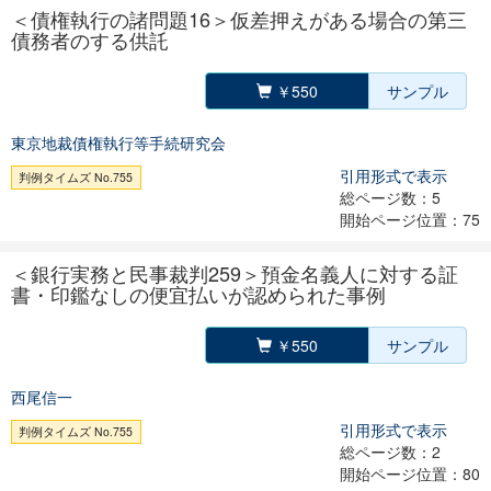
＜債権執行の諸問題16＞仮差押えがある場合の第三
債務者のする供託
￥550
サンプル
東京地裁債権執行等手続研究会
引用形式で表示
判例タイムズ No.755
総ページ数：5
開始ページ位置：75
＜銀行実務と民事裁判259＞預金名義人に対する証
書・印鑑なしの便宜払いが認められた事例
￥550
サンプル
西尾信一
引用形式で表示
判例タイムズ No.755
総ページ数：2
開始ページ位置：80