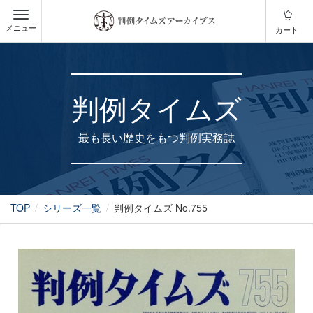
メニュー
カート
判例タイムズ
最も長い歴史をもつ判例実務誌
TOP
シリーズ一覧
判例タイムズ No.755