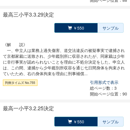
開始ページ位置：88
最高三小平3.3.29決定
￥550
サンプル
《解 説》
一、申立人は業務上過失傷害、道交法違反の被疑事実で逮捕され
て京都家裁に送致され、少年鑑別所に収容されたが、同家裁は少年
に非行事実が認められないことを理由に不処分決定をした。申立人
は、この間、逮捕から少年鑑別所収容を通じ七日間身体を拘束され
ていたため、右の身体拘束を理由に刑事補償...
引用形式で表示
判例タイムズ No.755
総ページ数：3
開始ページ位置：90
最高一小平3.2.25決定
￥550
サンプル