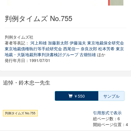
判例タイムズ No.755
判例タイムズ社
著者等表記：
河上和雄
加藤新太郎
伊藤滋夫
東京地裁保全研究会
東京地裁債権執行等手続研究会
西尾信一
奈良次郎
松本芳希
東京
地裁・大阪地裁刑事判決書検討グループ
古畑恒雄
ほか
発行年月日：1991/07/01
追悼・鈴木忠一先生
￥550
サンプル
引用形式で表示
判例タイムズ No.755
総ページ数：6
開始ページ位置：4