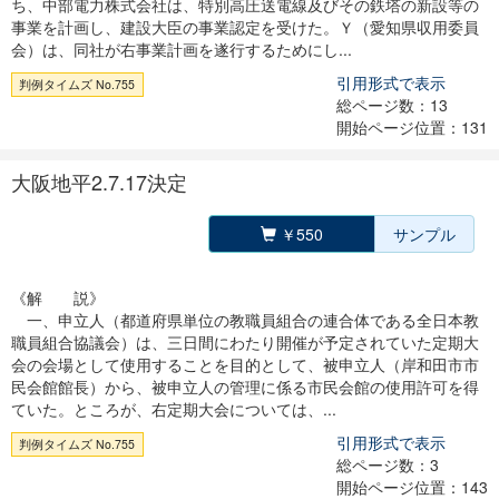
ち、中部電力株式会社は、特別高圧送電線及びその鉄塔の新設等の
事業を計画し、建設大臣の事業認定を受けた。Ｙ（愛知県収用委員
会）は、同社が右事業計画を遂行するためにし...
引用形式で表示
判例タイムズ No.755
総ページ数：13
開始ページ位置：131
大阪地平2.7.17決定
￥550
サンプル
《解 説》
一、申立人（都道府県単位の教職員組合の連合体である全日本教
職員組合協議会）は、三日間にわたり開催が予定されていた定期大
会の会場として使用することを目的として、被申立人（岸和田市市
民会館館長）から、被申立人の管理に係る市民会館の使用許可を得
ていた。ところが、右定期大会については、...
引用形式で表示
判例タイムズ No.755
総ページ数：3
開始ページ位置：143