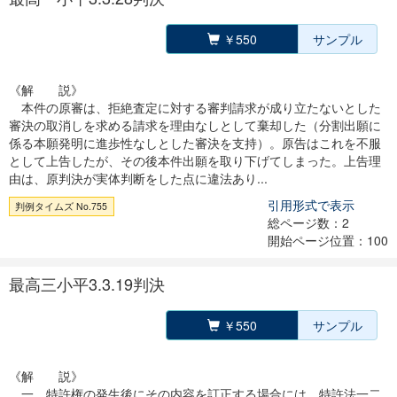
￥550
サンプル
《解 説》
本件の原審は、拒絶査定に対する審判請求が成り立たないとした
審決の取消しを求める請求を理由なしとして棄却した（分割出願に
係る本願発明に進歩性なしとした審決を支持）。原告はこれを不服
として上告したが、その後本件出願を取り下げてしまった。上告理
由は、原判決が実体判断をした点に違法あり...
引用形式で表示
判例タイムズ No.755
総ページ数：2
開始ページ位置：100
最高三小平3.3.19判決
￥550
サンプル
《解 説》
一、特許権の発生後にその内容を訂正する場合には、特許法一二