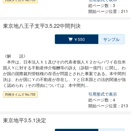
総ページ数：3
開始ページ位置：211
東京地八王子支平3.5.22中間判決
￥550
サンプル
《解 説》
本件は、日本法人Ｘ１及びその代表者個人Ｘ２からハワイ在住米
国人Ｙに対する不動産仲介報酬等の訴え（訴額一億円）に関し、わ
が国の国際裁判管轄権の存否が問題とされた事案である。本中間判
決は、わが国にＹの不動産が存在し、Ｙと日本国との法的関連が強
く認められ（その理由については、本中間判...
引用形式で表示
判例タイムズ No.755
総ページ数：4
開始ページ位置：213
東京地平3.5.1決定