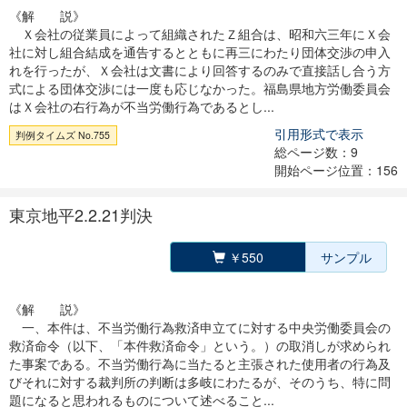
《解 説》
Ｘ会社の従業員によって組織されたＺ組合は、昭和六三年にＸ会
社に対し組合結成を通告するとともに再三にわたり団体交渉の申入
れを行ったが、Ｘ会社は文書により回答するのみで直接話し合う方
式による団体交渉には一度も応じなかった。福島県地方労働委員会
はＸ会社の右行為が不当労働行為であるとし...
引用形式で表示
判例タイムズ No.755
総ページ数：9
開始ページ位置：156
東京地平2.2.21判決
￥550
サンプル
《解 説》
一、本件は、不当労働行為救済申立てに対する中央労働委員会の
救済命令（以下、「本件救済命令」という。）の取消しが求められ
た事案である。不当労働行為に当たると主張された使用者の行為及
びそれに対する裁判所の判断は多岐にわたるが、そのうち、特に問
題になると思われるものについて述べること...