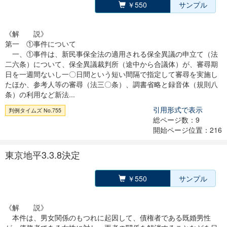
￥550
サンプル
《解 説》
第一 ①事件について
一、①事件は、新民事保全法の適用される保全異議の申立て（法
二六条）について、保全異議裁判所（途中から合議体）が、審尋期
日を一週間ないし一〇日間という短い間隔で指定して審尋を実施し
たほか、参考人等の審尋（法三〇条）、調書省略と録音体（規則八
条）の利用など新法...
引用形式で表示
判例タイムズ No.755
総ページ数：9
開始ページ位置：216
東京地平3.3.8決定
￥550
サンプル
《解 説》
本件は、男女関係のもつれに起因して、債権者である既婚男性