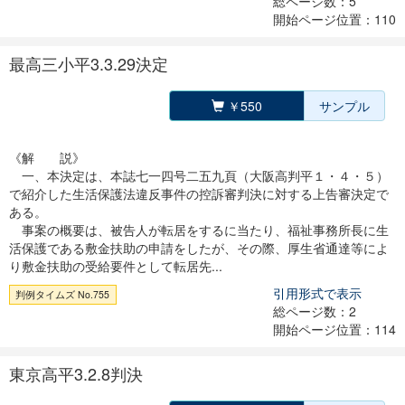
総ページ数：5
開始ページ位置：110
最高三小平3.3.29決定
￥550
サンプル
《解 説》
一、本決定は、本誌七一四号二五九頁（大阪高判平１・４・５）
で紹介した生活保護法違反事件の控訴審判決に対する上告審決定で
ある。
事案の概要は、被告人が転居をするに当たり、福祉事務所長に生
活保護である敷金扶助の申請をしたが、その際、厚生省通達等によ
り敷金扶助の受給要件として転居先...
引用形式で表示
判例タイムズ No.755
総ページ数：2
開始ページ位置：114
東京高平3.2.8判決