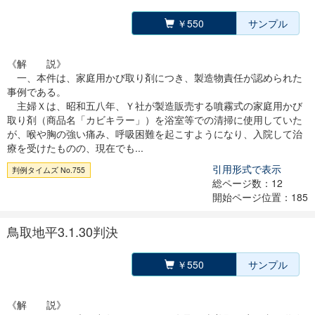
￥550
サンプル
《解 説》
一、本件は、家庭用かび取り剤につき、製造物責任が認められた
事例である。
主婦Ｘは、昭和五八年、Ｙ社が製造販売する噴霧式の家庭用かび
取り剤（商品名「カビキラー」）を浴室等での清掃に使用していた
が、喉や胸の強い痛み、呼吸困難を起こすようになり、入院して治
療を受けたものの、現在でも...
引用形式で表示
判例タイムズ No.755
総ページ数：12
開始ページ位置：185
鳥取地平3.1.30判決
￥550
サンプル
《解 説》