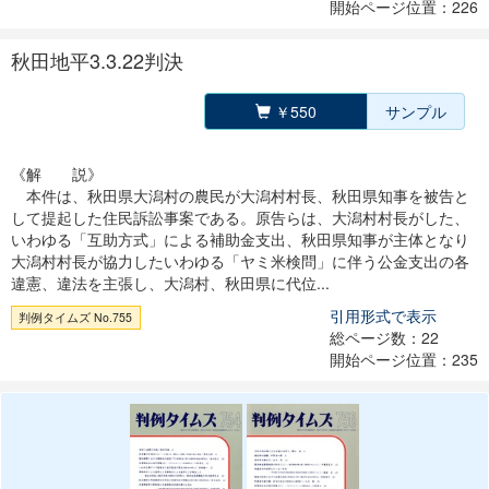
開始ページ位置：226
秋田地平3.3.22判決
￥550
サンプル
《解 説》
本件は、秋田県大潟村の農民が大潟村村長、秋田県知事を被告と
して提起した住民訴訟事案である。原告らは、大潟村村長がした、
いわゆる「互助方式」による補助金支出、秋田県知事が主体となり
大潟村村長が協力したいわゆる「ヤミ米検問」に伴う公金支出の各
違憲、違法を主張し、大潟村、秋田県に代位...
引用形式で表示
判例タイムズ No.755
総ページ数：22
開始ページ位置：235