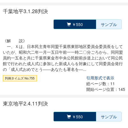
千葉地平3.1.28判決
￥550
サンプル
《解 説》
一、Ｘは、日本民主青年同盟千葉県東部地区委員会委員長をして
いたが、昭和六二年一月一五日午前一一時二〇分ごろから、同同盟
員約一五名と共に千葉県東金市中央公民館前歩道上において同公民
館で行われた成人式に参加した新成人らを対象にして同委員会発行
の「成人式おめでとう――あなたも署名を―...
引用形式で表示
判例タイムズ No.755
総ページ数：11
開始ページ位置：145
東京地平2.4.11判決
￥550
サンプル