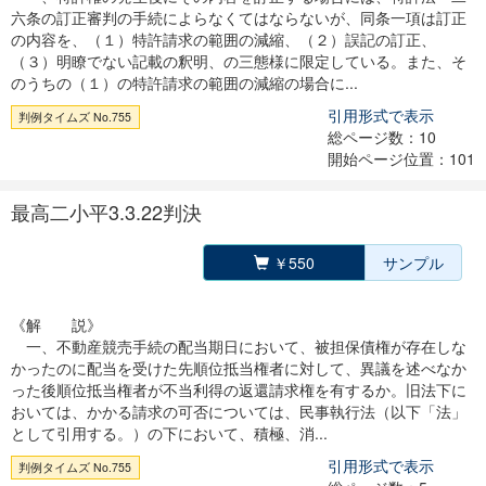
六条の訂正審判の手続によらなくてはならないが、同条一項は訂正
の内容を、（１）特許請求の範囲の減縮、（２）誤記の訂正、
（３）明瞭でない記載の釈明、の三態様に限定している。また、そ
のうちの（１）の特許請求の範囲の減縮の場合に...
引用形式で表示
判例タイムズ No.755
総ページ数：10
開始ページ位置：101
最高二小平3.3.22判決
￥550
サンプル
《解 説》
一、不動産競売手続の配当期日において、被担保債権が存在しな
かったのに配当を受けた先順位抵当権者に対して、異議を述べなか
った後順位抵当権者が不当利得の返還請求権を有するか。旧法下に
おいては、かかる請求の可否については、民事執行法（以下「法」
として引用する。）の下において、積極、消...
引用形式で表示
判例タイムズ No.755