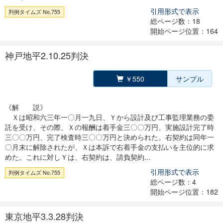
引用形式で表示
判例タイムズ No.755
総ページ数：18
開始ページ位置：164
神戸地平2.10.25判決
￥550
サンプル
《解 説》
Ｘは昭和六三年一〇月一九日、Ｙから設計及び工事監理業務の委
託を受け、その際、Ｘの報酬は着手金三〇〇万円、実施設計完了時
三〇〇万円、完了検査時三〇〇万円と決められた。右契約は同年一
〇月末に解除されたが、Ｘは本訴で右着手金の支払いを主位的に求
めた。これに対しＹは、右契約は、請負契約...
引用形式で表示
判例タイムズ No.755
総ページ数：4
開始ページ位置：182
東京地平3.3.28判決