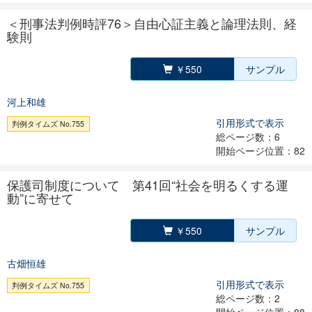
＜刑事法判例時評76＞自由心証主義と論理法則、経
験則
￥550
サンプル
河上和雄
引用形式で表示
判例タイムズ No.755
総ページ数：6
開始ページ位置：82
保護司制度について 第41回“社会を明るくする運
動”に寄せて
￥550
サンプル
古畑恒雄
引用形式で表示
判例タイムズ No.755
総ページ数：2