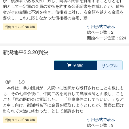
が、債務者である女性に対し、両者の関係を解消することなどを目
的として一定額の金員の支払を約する公正証書を作成したが、債務
者がその金額に不満を抱き、債権者に対し、右金額を越える金員を
要求し、これに応じなかった債権者の自宅、勤...
引用形式で表示
判例タイムズ No.755
総ページ数：2
開始ページ位置：224
新潟地平3.3.20判決
￥550
サンプル
《解 説》
本件は、暴力団員が、入院中に医師から殴打されたことを根にも
ち、その七年余後に、仲間二名を同行して当該医師と面談し、こも
ごも「県の医師会に電話した。」「刑事事件にしてもいい。」など
と申し向け、慰謝料名下に金員を喝取しようとしたが、警察に届け
出られて未遂に終わった、として起訴された...
引用形式で表示
判例タイムズ No.755
総ページ数：9