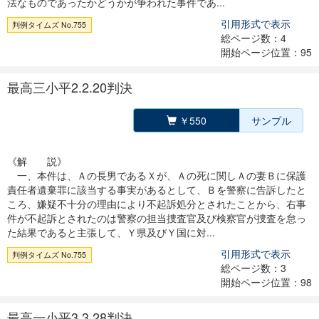
法なものであったかどうかが争われた事件であ...
引用形式で表示
判例タイムズ No.755
総ページ数：4
開始ページ位置：95
最高三小平2.2.20判決
￥550
サンプル
《解 説》
一、本件は、Ａの長男であるＸが、Ａの死に関しＡの妻Ｂに保護
責任者遺棄罪に該当する事実があるとして、Ｂを警察に告訴したと
ころ、嫌疑不十分の理由により不起訴処分とされたことから、右事
件が不起訴とされたのは警察の担当捜査官及び検察官が捜査を怠っ
た結果であると主張して、Ｙ県及びＹ国に対...
引用形式で表示
判例タイムズ No.755
総ページ数：3
開始ページ位置：98
最高一小平3.3.28判決