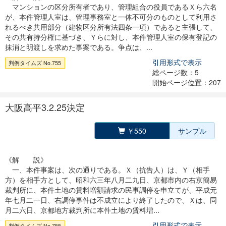
マンションの区分所有者であり、管理組合の役員であるＸら六名
が、本件管理人室は、管理事務室と一体不可分のものとして利用さ
れるべき共用部分（建物区分所有法四条一項）であると主張して、
その共有持分権に基づき、Ｙらに対し、本件管理人室の保有登記の
抹消と明渡しを求めた事案である。争点は、...
引用形式で表示
判例タイムズ No.755
総ページ数：5
開始ページ位置：207
大阪高平3.2.25決定
￥550
サンプル
《解 説》
一、本件事案は、次の通りである。Ｘ（抗告人）は、Ｙ（相手
方）を相手方として、昭和六三年八月二九日、京都市内の右京簡易
裁判所に、本件土地の賃料増額請求の民事調停を申立てが、平成元
年七月二一日、右調停事件は不成立により終了したので、Ｘは、同
月二六日、京都地方裁判所に本件土地の賃料増...
引用形式で表示
判例タイムズ No.755