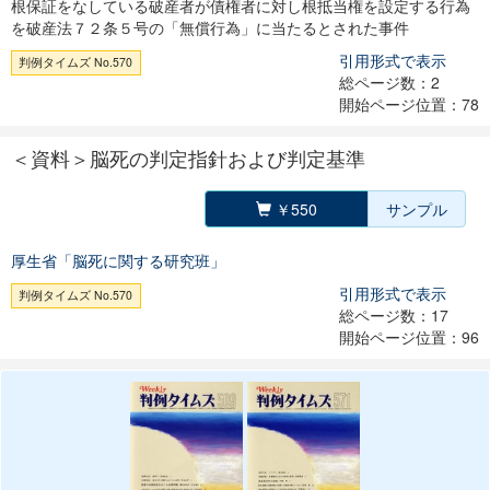
根保証をなしている破産者が債権者に対し根抵当権を設定する行為
を破産法７２条５号の「無償行為」に当たるとされた事件
引用形式で表示
判例タイムズ No.570
総ページ数：2
開始ページ位置：78
＜資料＞脳死の判定指針および判定基準
￥550
サンプル
厚生省「脳死に関する研究班」
引用形式で表示
判例タイムズ No.570
総ページ数：17
開始ページ位置：96