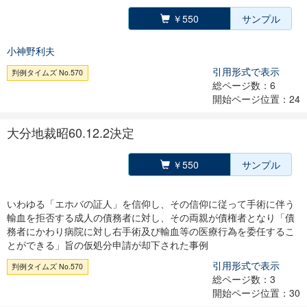
￥550
サンプル
小神野利夫
引用形式で表示
判例タイムズ No.570
総ページ数：6
開始ページ位置：24
大分地裁昭60.12.2決定
￥550
サンプル
いわゆる「エホバの証人」を信仰し、その信仰に従って手術に伴う
輸血を拒否する成人の債務者に対し、その両親が債権者となり「債
務者にかわり病院に対し右手術及び輸血等の医療行為を委任するこ
とができる」旨の仮処分申請が却下された事例
引用形式で表示
判例タイムズ No.570
総ページ数：3
開始ページ位置：30