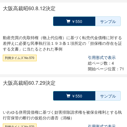
大阪高裁昭60.8.12決定
￥550
サンプル
動産売買の先取特権（物上代位権）に基づく転売代金債権に対する
差押えに必要な民事執行法１９３条１項所定の「担保権の存在を証
する文書」に当たるとされた事例
引用形式で表示
判例タイムズ No.570
総ページ数：4
開始ページ位置：71
大阪高裁昭60.7.29決定
￥550
サンプル
いわゆる併用賃借権に基づく妨害排除請求権を被保全権利とする執
行官保管の断行の仮処分の適否（消極）
引用形式で表示
判例タイムズ No.570