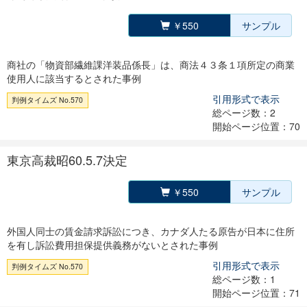
￥550
サンプル
商社の「物資部繊維課洋装品係長」は、商法４３条１項所定の商業
使用人に該当するとされた事例
引用形式で表示
判例タイムズ No.570
総ページ数：2
開始ページ位置：70
東京高裁昭60.5.7決定
￥550
サンプル
外国人同士の賃金請求訴訟につき、カナダ人たる原告が日本に住所
を有し訴訟費用担保提供義務がないとされた事例
引用形式で表示
判例タイムズ No.570
総ページ数：1
開始ページ位置：71