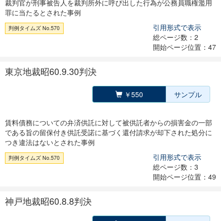
裁判官が刑事被告人を裁判所外に呼び出した行為が公務員職権濫用
罪に当たるとされた事例
引用形式で表示
判例タイムズ No.570
総ページ数：2
開始ページ位置：47
東京地裁昭60.9.30判決
￥550
サンプル
賃料債務についての弁済供託に対して被供託者からの損害金の一部
である旨の留保付き供託受諾に基づく還付請求が却下された処分に
つき違法はないとされた事例
引用形式で表示
判例タイムズ No.570
総ページ数：3
開始ページ位置：49
神戸地裁昭60.8.8判決