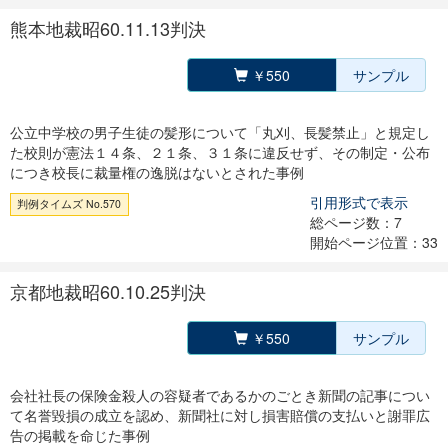
熊本地裁昭60.11.13判決
￥550
サンプル
公立中学校の男子生徒の髪形について「丸刈、長髪禁止」と規定し
た校則が憲法１４条、２１条、３１条に違反せず、その制定・公布
につき校長に裁量権の逸脱はないとされた事例
引用形式で表示
判例タイムズ No.570
総ページ数：7
開始ページ位置：33
京都地裁昭60.10.25判決
￥550
サンプル
会社社長の保険金殺人の容疑者であるかのごとき新聞の記事につい
て名誉毀損の成立を認め、新聞社に対し損害賠償の支払いと謝罪広
告の掲載を命じた事例