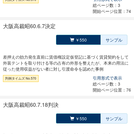
総ページ数：3
開始ページ位置：74
大阪高裁昭60.6.7決定
￥550
サンプル
差押えの効力発生直前に賃借権設定仮登記に基づく賃貸契約をして
外装テントを取り付ける等の占有の外形を整えたが、本来の用法に
従った使用収益がない者に対し引渡命令を認めた事例
引用形式で表示
判例タイムズ No.570
総ページ数：3
開始ページ位置：76
大阪高裁昭60.7.18判決
￥550
サンプル