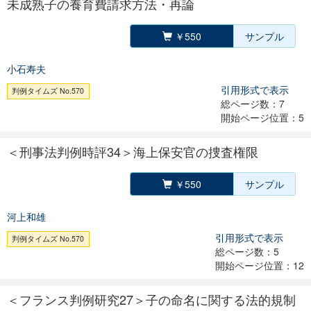
未成熟子の養育費請求方法・再論
￥550
サンプル
小石寿夫
引用形式で表示
判例タイムズ No.570
総ページ数：7
開始ページ位置：5
＜刑事法判例時評34＞海上保安官の捜査権限
￥550
サンプル
河上和雄
引用形式で表示
判例タイムズ No.570
総ページ数：5
開始ページ位置：12
＜フランス判例研究27＞子の命名に関する法的規制