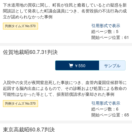
下水道用地の買収に関し、町長が住民と癒着しているとの疑惑を新
聞談話として発表した町議会議員につき、名誉毀損の不法行為の成
立が認められなかった事例
引用形式で表示
判例タイムズ No.570
総ページ数：5
開始ページ位置：61
佐賀地裁昭60.7.31判決
￥550
サンプル
入院中の女児が夜間窒息死した事故につき、血管内凝固症候群等に
起因する脳内出血によるもので、その診断および処置による救命の
可能性はなかった等として、損害賠償請求が棄却された事例
引用形式で表示
判例タイムズ No.570
総ページ数：6
開始ページ位置：65
東京高裁昭60.8.7判決