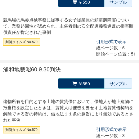
￥550
サンプル
競馬場の馬券点検事務に従事する女子従業員の頚肩腕障害につい
て、業務起因性が認められ、主催者側の安全配慮義務違反の損害賠
償責任が肯定された事例
引用形式で表示
判例タイムズ No.570
総ページ数：6
開始ページ位置：51
浦和地裁昭60.9.30判決
￥550
サンプル
建物所有を目的とする土地の賃貸借において、借地人が地上建物に
抵当権を設定したときは、賃貸人は催告を要せず土地賃貸借契約を
解除できる旨の特約は、借地法１１条の趣旨により無効であるとさ
れた事例
引用形式で表示
判例タイムズ No.570
総ページ数：3