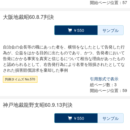
開始ページ位置：57
大阪地裁昭60.8.7判決
￥550
サンプル
自治会の会長等の職にあった者を、横領をなしたとして告発した行
為が、公益をはかる目的に出たものであり、かつ、告発者において
告発にかかる事実を真実と信じるについて相当な理由があったもの
と認められるとして、右告発行為により名誉を毀損されたとしてな
された損害賠償請求を棄却した事例
引用形式で表示
判例タイムズ No.570
総ページ数：3
開始ページ位置：59
神戸地裁龍野支昭60.9.13判決
￥550
サンプル