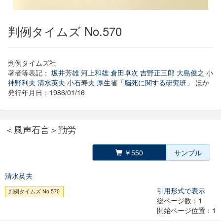
判例タイムズ No.570
判例タイムズ社
著者等表記：
坂井芳雄
河上和雄
倉田卓次
吉野正三郎
大島俊之
小
神野利夫
清水英夫
小石寿夫
厚生省「脳死に関する研究班」
ほか
発行年月日：1986/01/16
＜風声石言＞勤労
￥550
サンプル
清水英夫
引用形式で表示
判例タイムズ No.570
総ページ数：1
開始ページ位置：1