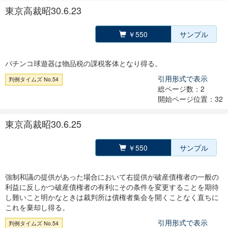
東京高裁昭30.6.23
￥550
サンプル
パチンコ球遊器は物品税の課税客体となり得る。
引用形式で表示
判例タイムズ No.54
総ページ数：2
開始ページ位置：32
東京高裁昭30.6.25
￥550
サンプル
強制和議の提供があった場合において右提供が破産債権者の一般の
利益に反しかつ破産債権者の有利にその条件を変更することを期待
し難いこと明かなときは裁判所は債権者集会を開くことなく直ちに
これを棄却し得る。
引用形式で表示
判例タイムズ No.54