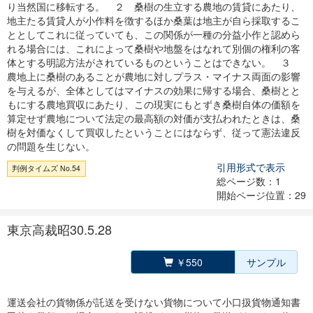
り当然国に移転する。 ２ 桑樹の生立する農地の賃貸にあたり、
地主たる賃貸人が小作料を徴するほか桑葉は地主が自ら採取するこ
ととしてこれに従っていても、この関係が一種の分益小作と認めら
れる場合には、これによって桑樹や地盤をはなれて別個の権利の客
体とする明認方法がされているものということはできない。 ３
農地上に桑樹のあることが農地に対しプラス・マイナス両面の影響
を与えるが、全体としてはマイナスの効果に帰する場合、桑樹とと
もにする農地買収にあたり、この現実にもとずき桑樹自体の価額を
算定せず農地について法定の最高額の対価が支払われたときは、桑
樹を対価なくして買収したということにはならず、従って憲法違反
の問題を生じない。
引用形式で表示
判例タイムズ No.54
総ページ数：1
開始ページ位置：29
東京高裁昭30.5.28
￥550
サンプル
運送会社の貨物係が託送を受けない貨物について小口扱貨物通知書