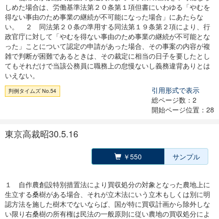
しめた場合は、労働基準法第２０条第１項但書にいわゆる「やむを
得ない事由のため事業の継続が不可能になった場合」にあたらな
い。 ２ 同法第２０条の準用する同法第１９条第２項により、行
政官庁に対して「やむを得ない事由のため事業の継続が不可能とな
った」ことについて認定の申請があった場合、その事案の内容が複
雑で判断が困難であるときは、その裁定に相当の日子を要したとし
てもそれだけで当該公務員に職務上の怠慢ないし義務違背ありとは
いえない。
引用形式で表示
判例タイムズ No.54
総ページ数：2
開始ページ位置：28
東京高裁昭30.5.16
￥550
サンプル
１ 自作農創設特別措置法により買収処分の対象となった農地上に
生立する桑樹がある場合、それが立木法にいう立木もしくは別に明
認方法を施した樹木でないならば、国が特に買収計画から除外しな
い限り右桑樹の所有権は民法の一般原則に従い農地の買収処分によ