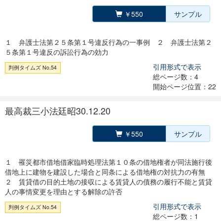
￥550
サンプル
１ 弁護士法第２５条第１号違反行為の一事例 ２ 弁護士法第２
５条第１号違反の訴訟行為の効力
引用形式で表示
判例タイムズ No.54
総ページ数：4
開始ページ位置：22
最高裁三小法廷昭30.12.20
￥550
サンプル
１ 罹災都市借地借家臨時処理法第１０条の借地権者が同法施行後
借地上に建物を建設した場合と同条による借地権の対抗力の有無
２ 賃貸借の目的土地の接収による賃貸人の債務の履行不能と賃貸
人の事情変更を理由とする解除の許否
引用形式で表示
判例タイムズ No.54
総ページ数：1