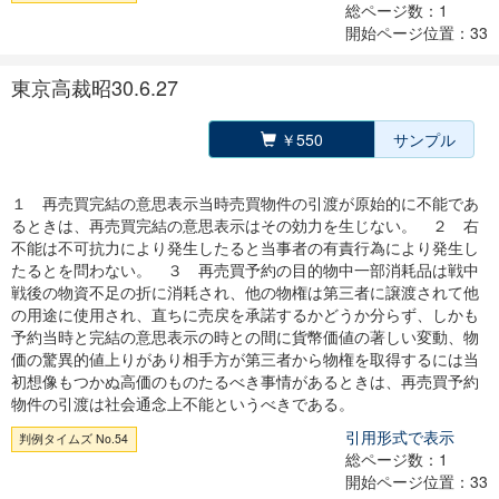
総ページ数：1
開始ページ位置：33
東京高裁昭30.6.27
￥550
サンプル
１ 再売買完結の意思表示当時売買物件の引渡が原始的に不能であ
るときは、再売買完結の意思表示はその効力を生じない。 ２ 右
不能は不可抗力により発生したると当事者の有責行為により発生し
たるとを問わない。 ３ 再売買予約の目的物中一部消耗品は戦中
戦後の物資不足の折に消耗され、他の物権は第三者に譲渡されて他
の用途に使用され、直ちに売戻を承諾するかどうか分らず、しかも
予約当時と完結の意思表示の時との間に貨幣価値の著しい変動、物
価の驚異的値上りがあり相手方が第三者から物権を取得するには当
初想像もつかぬ高価のものたるべき事情があるときは、再売買予約
物件の引渡は社会通念上不能というべきである。
引用形式で表示
判例タイムズ No.54
総ページ数：1
開始ページ位置：33