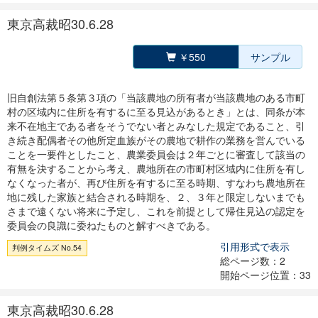
東京高裁昭30.6.28
￥550
サンプル
旧自創法第５条第３項の「当該農地の所有者が当該農地のある市町
村の区域内に住所を有するに至る見込があるとき」とは、同条が本
来不在地主である者をそうでない者とみなした規定であること、引
き続き配偶者その他所定血族がその農地で耕作の業務を営んでいる
ことを一要件としたこと、農業委員会は２年ごとに審査して該当の
有無を決することから考え、農地所在の市町村区域内に住所を有し
なくなった者が、再び住所を有するに至る時期、すなわち農地所在
地に残した家族と結合される時期を、２、３年と限定しないまでも
さまで遠くない将来に予定し、これを前提として帰住見込の認定を
委員会の良識に委ねたものと解すべきである。
引用形式で表示
判例タイムズ No.54
総ページ数：2
開始ページ位置：33
東京高裁昭30.6.28