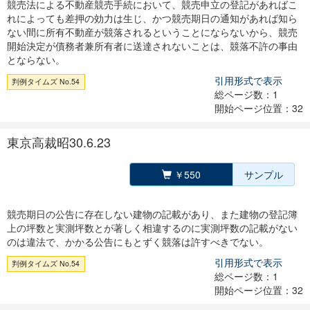
競売法による不動産競売手続において、競売申立の登記があればこ
れによっても差押の効力は生じ、かつ競売期日の通知があれば知ら
ない間に所有不動産が競落されるということにならないから、競売
開始決定が債務者兼所有者に送達されないことは、競落不許の事由
とならない。
引用形式で表示
判例タイムズ No.54
総ページ数：1
開始ページ位置：32
東京高裁昭30.6.23
￥550
サンプル
競売期日の公告に存在しない建物の記載があり、また建物の登記簿
上の坪数と実測坪数とが著しく相違するのに実測坪数の記載がない
のは違法で、かかる公告にもとずく競落は許すべきでない。
引用形式で表示
判例タイムズ No.54
総ページ数：1
開始ページ位置：32