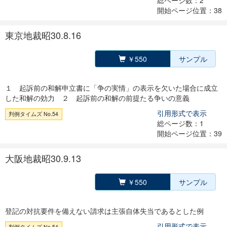
総ページ数：2
開始ページ位置：38
東京地裁昭30.8.16
￥550
サンプル
１ 起訴前の和解申立書に「争の実情」の表示を欠いた場合に成立
した和解の効力 ２ 起訴前の和解の前提たる争いの意義
引用形式で表示
判例タイムズ No.54
総ページ数：1
開始ページ位置：39
大阪地裁昭30.9.13
￥550
サンプル
登記の対抗要件を備えない請求は主張自体失当であるとした例
引用形式で表示
判例タイムズ No.54