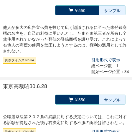
￥550
サンプル
他人が多大の広告宣伝費を投じて広く認識されるに至った未登録商
標の名声を、自己の利益に用いんとし、たまたま第三者が所有し全
然使用されていなかった類似の登録商標を譲り受け、これによって
右他人の商標の使用を禁圧しようとするのは、権利の濫用として許
されない。
引用形式で表示
判例タイムズ No.54
総ページ数：1
開始ページ位置：34
東京高裁昭30.6.28
￥550
サンプル
公職選挙法第２０２条の異議に対する決定については、これに対す
る訴願が提起された後は右決定に対する不服の訴訟は許されない。
引用形式で表示
判例タイムズ No.54