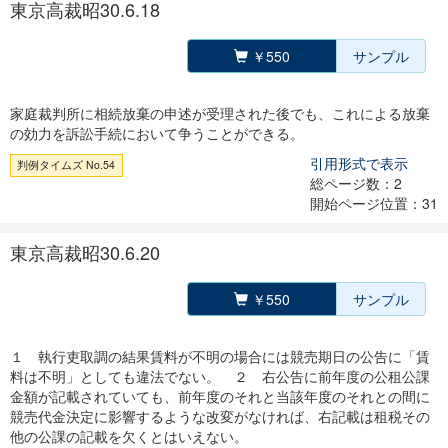
東京高裁昭30.6.18
￥550
サンプル
家庭裁判所に相続放棄の申述が受理された後でも、これによる放棄
の効力を訴訟手続において争うことができる。
引用形式で表示
判例タイムズ No.54
総ページ数：2
開始ページ位置：31
東京高裁昭30.6.20
￥550
サンプル
１ 執行吏取調の結果賃料が不明の場合には競売期日の公告に「賃
料は不明」としても違法でない。 ２ 右公告に前年度の公租公課
金額が記載されていても、前年度のそれと当該年度のそれとの間に
競売代金決定に影響するような改変がなければ、右記載は租税その
他の公課の記載を欠くとはいえない。