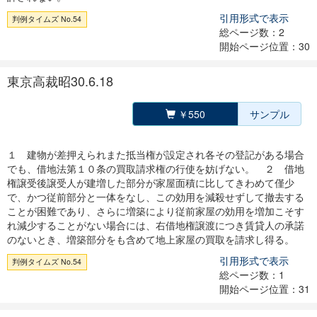
引用形式で表示
判例タイムズ No.54
総ページ数：2
開始ページ位置：30
東京高裁昭30.6.18
￥550
サンプル
１ 建物が差押えられまた抵当権が設定され各その登記がある場合
でも、借地法第１０条の買取請求権の行使を妨げない。 ２ 借地
権譲受後譲受人が建増した部分が家屋面積に比してきわめて僅少
で、かつ従前部分と一体をなし、この効用を減殺せずして撤去する
ことが困難であり、さらに増築により従前家屋の効用を増加こそす
れ減少することがない場合には、右借地権譲渡につき賃貸人の承諾
のないとき、増築部分をも含めて地上家屋の買取を請求し得る。
引用形式で表示
判例タイムズ No.54
総ページ数：1
開始ページ位置：31