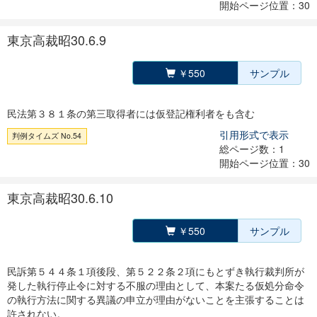
開始ページ位置：30
東京高裁昭30.6.9
￥550
サンプル
民法第３８１条の第三取得者には仮登記権利者をも含む
引用形式で表示
判例タイムズ No.54
総ページ数：1
開始ページ位置：30
東京高裁昭30.6.10
￥550
サンプル
民訴第５４４条１項後段、第５２２条２項にもとずき執行裁判所が
発した執行停止令に対する不服の理由として、本案たる仮処分命令
の執行方法に関する異議の申立が理由がないことを主張することは
許されない。