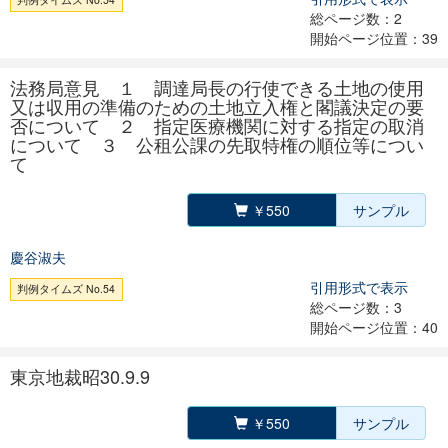
総ページ数：2
開始ページ位置：39
法務局意見 １ 調達局長の行使できる土地の使用
又は収用の準備のための土地立入権と閣議決定の要
否について ２ 指定医療機関に対する指定の取消
について ３ 公租公課の先取特権の順位等につい
て
￥550
サンプル
慶谷淑夫
引用形式で表示
判例タイムズ No.54
総ページ数：3
開始ページ位置：40
東京地裁昭30.9.9
￥550
サンプル