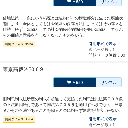
￥550
サンプル
借地法第１７条にいう朽廃とは建物がその構造部分に生じた腐蝕状
態により、全体としてもはや通常の保存方法によってはその存立を
維持し得ず、建物としての社会的経済的効用を失い建物としてなん
らの価値と意義を有しなくなったものをいう。
引用形式で表示
判例タイムズ No.54
総ページ数：1
開始ページ位置：30
東京高裁昭30.6.9
￥550
サンプル
旧利息制限法所定の制限を超過して支払った利息は民法第７０８条
の不法原因給付であって同法第７０５条を適用すべきでなく、当事
者がその不法であることを知ると否に拘らず返還を請求し得ない。
引用形式で表示
判例タイムズ No.54
総ページ数：1