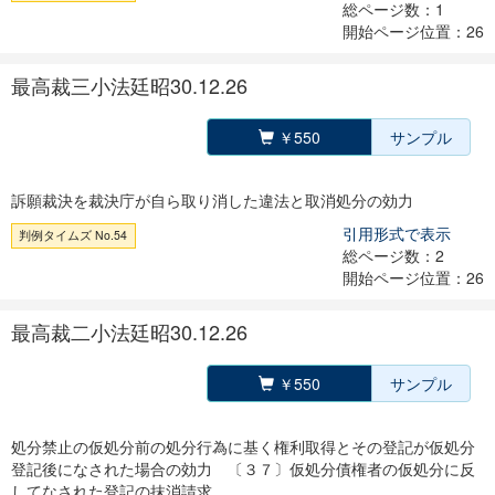
総ページ数：1
開始ページ位置：26
最高裁三小法廷昭30.12.26
￥550
サンプル
訴願裁決を裁決庁が自ら取り消した違法と取消処分の効力
引用形式で表示
判例タイムズ No.54
総ページ数：2
開始ページ位置：26
最高裁二小法廷昭30.12.26
￥550
サンプル
処分禁止の仮処分前の処分行為に基く権利取得とその登記が仮処分
登記後になされた場合の効力 〔３７〕仮処分債権者の仮処分に反
してなされた登記の抹消請求