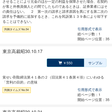
させることにより元金のほか一定の利益を保障させた場合、右契約
が客と外務員個人との間でしたものであるときは、証券業者にはそ
の責任はない。 ２ 第一次の請求と請求原因を異にする第二次の
請求を予備的に追加するとき、これを民訴第１３９条により却下す
ることはできない。
引用形式で表示
判例タイムズ No.54
総ページ数：1
開始ページ位置：35
東京高裁昭30.10.17
￥550
サンプル
覚せい剤取締法第４１条の２（旧法第４１条第４項）にいわゆる
「営利の目的」の意味
引用形式で表示
判例タイムズ No.54
総ページ数：1
開始ページ位置：35
東京高裁昭30.10.31