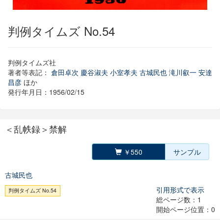
判例タイムズ No.54
判例タイムズ社
著者等表記：
倉田卓次
慶谷淑夫
小室孝夫
古城民也
滝川叡一
安達
昌彦
ほか
発行年月日：1956/02/15
＜乱帙録＞禁解
￥550
サンプル
古城民也
引用形式で表示
判例タイムズ No.54
総ページ数：1
開始ページ位置：0