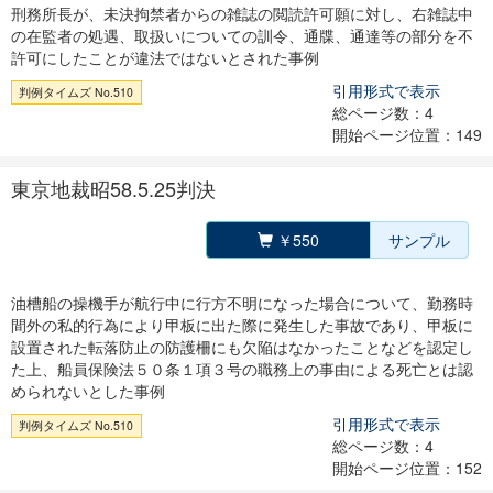
刑務所長が、未決拘禁者からの雑誌の閲読許可願に対し、右雑誌中
の在監者の処遇、取扱いについての訓令、通牒、通達等の部分を不
許可にしたことが違法ではないとされた事例
引用形式で表示
判例タイムズ No.510
総ページ数：4
開始ページ位置：149
東京地裁昭58.5.25判決
￥550
サンプル
油槽船の操機手が航行中に行方不明になった場合について、勤務時
間外の私的行為により甲板に出た際に発生した事故であり、甲板に
設置された転落防止の防護柵にも欠陥はなかったことなどを認定し
た上、船員保険法５０条１項３号の職務上の事由による死亡とは認
められないとした事例
引用形式で表示
判例タイムズ No.510
総ページ数：4
開始ページ位置：152