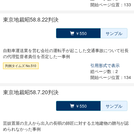
開始ページ位置：133
東京地裁昭58.8.22判決
￥550
サンプル
自動車運送業を営む会社の運転手が起こした交通事故について社長
の代理監督者責任を否定した一事例
引用形式で表示
判例タイムズ No.510
総ページ数：2
開始ページ位置：134
東京地裁昭58.7.20判決
￥550
サンプル
芸妓置屋の主人から出入の長唄の師匠に対する土地建物の贈与が認
められなかった事例