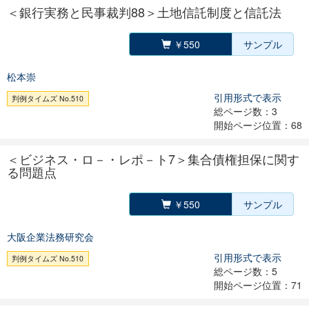
＜銀行実務と民事裁判88＞土地信託制度と信託法
￥550
サンプル
松本崇
引用形式で表示
判例タイムズ No.510
総ページ数：3
開始ページ位置：68
＜ビジネス・ロ－・レポ－ト7＞集合債権担保に関す
る問題点
￥550
サンプル
大阪企業法務研究会
引用形式で表示
判例タイムズ No.510
総ページ数：5
開始ページ位置：71