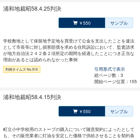
浦和地裁昭58.4.25判決
￥550
サンプル
学校敷地として保留地予定地を買受けて公金を支出したことを違法
として市長等に対し損害賠償を求める住民訴訟において、監査請求
が地方自治法２４２条２項所定の期間を経過したことにつき正当な
理由があるとは認められなかった事例
引用形式で表示
判例タイムズ No.510
総ページ数：3
開始ページ位置：155
浦和地裁昭58.4.15判決
￥550
サンプル
町立小中学校用のストーブの購入について随意契約によったとして
も、その販売業者に灯油を安定した価格で供給させることを契約条