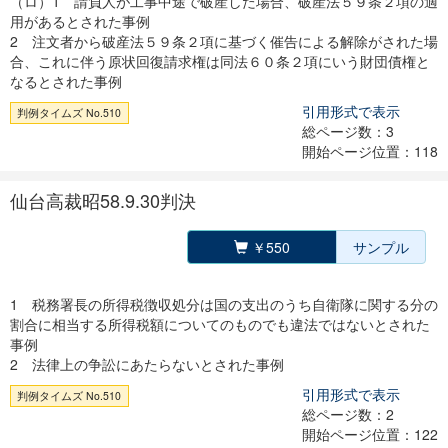
（ロ）1 請負人が工事中途で破産した場合、破産法５９条２項の適
用があるとされた事例
2 注文者から破産法５９条２項に基づく催告による解除がされた場
合、これに伴う原状回復請求権は同法６０条２項にいう財団債権と
なるとされた事例
引用形式で表示
判例タイムズ No.510
総ページ数：3
開始ページ位置：118
仙台高裁昭58.9.30判決
￥550
サンプル
1 税務署長の所得税徴収処分は国の支出のうち自衛隊に関する分の
割合に相当する所得税額についてのものでも違法ではないとされた
事例
2 法律上の争訟にあたらないとされた事例
引用形式で表示
判例タイムズ No.510
総ページ数：2
開始ページ位置：122