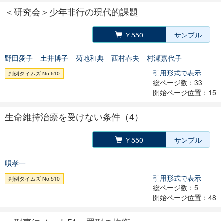
＜研究会＞少年非行の現代的課題
￥550
サンプル
野田愛子
土井博子
菊地和典
西村春夫
村瀬嘉代子
引用形式で表示
判例タイムズ No.510
総ページ数：33
開始ページ位置：15
生命維持治療を受けない条件（4）
￥550
サンプル
唄孝一
引用形式で表示
判例タイムズ No.510
総ページ数：5
開始ページ位置：48