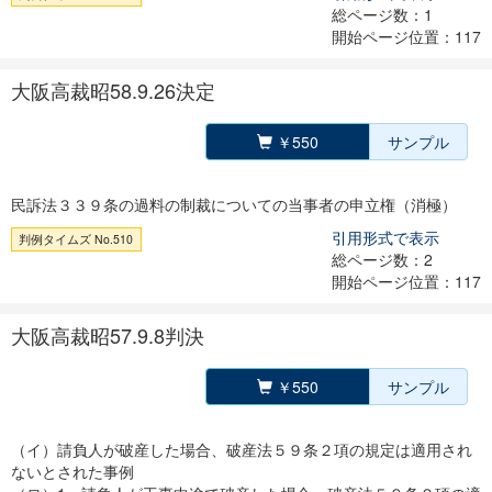
総ページ数：1
開始ページ位置：117
大阪高裁昭58.9.26決定
￥550
サンプル
民訴法３３９条の過料の制裁についての当事者の申立権（消極）
引用形式で表示
判例タイムズ No.510
総ページ数：2
開始ページ位置：117
大阪高裁昭57.9.8判決
￥550
サンプル
（イ）請負人が破産した場合、破産法５９条２項の規定は適用され
ないとされた事例