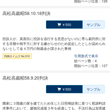
開始ページ位置：126
高松高裁昭58.10.18判決
￥550
サンプル
控訴人が、真面目に控訴を追行する意思がないのに専ら裁判所に対
する非難や相手方に対する嫌がらせのため提起したとしか認められ
ないとして金４万円の制裁金が課された事例
引用形式で表示
判例タイムズ No.510
総ページ数：4
開始ページ位置：127
高松高裁昭58.9.20判決
￥550
サンプル
隣家に３階建の家を建てたため生じた日照権妨害に基づく慰謝料請
求事件において、建物完成後３年を経過しても、不法行為は加害建