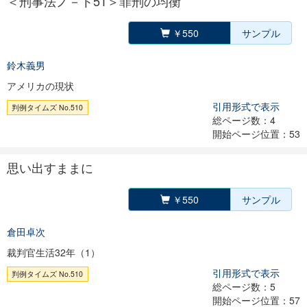
＜刑事法ノ－ト51＞罪刑の均衡
￥550
サンプル
鈴木義男
アメリカの現状
引用形式で表示
判例タイムズ No.510
総ページ数：4
開始ページ位置：53
思い出すままに
￥550
サンプル
倉田卓次
裁判官生活32年（1）
引用形式で表示
判例タイムズ No.510
総ページ数：5
開始ページ位置：57