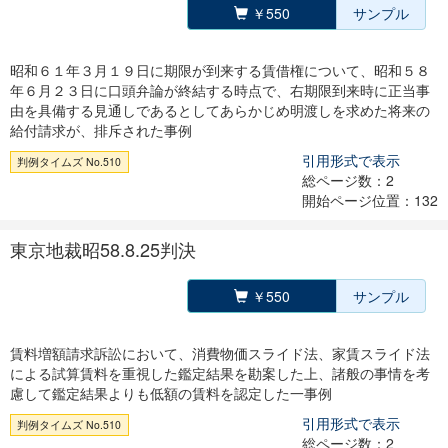
￥550
サンプル
昭和６１年３月１９日に期限が到来する賃借権について、昭和５８
年６月２３日に口頭弁論が終結する時点で、右期限到来時に正当事
由を具備する見通しであるとしてあらかじめ明渡しを求めた将来の
給付請求が、排斥された事例
引用形式で表示
判例タイムズ No.510
総ページ数：2
開始ページ位置：132
東京地裁昭58.8.25判決
￥550
サンプル
賃料増額請求訴訟において、消費物価スライド法、家賃スライド法
による試算賃料を重視した鑑定結果を勘案した上、諸般の事情を考
慮して鑑定結果よりも低額の賃料を認定した一事例
引用形式で表示
判例タイムズ No.510
総ページ数：2