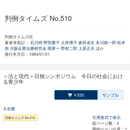
判例タイムズ No.510
判例タイムズ社
著者等表記：
石川明
野田愛子
土井博子
倉田卓次
木川統一郎
松本
崇
大阪企業法務研究会
唄孝一
野村二郎
上原正夫
ほか
発行年月日：1984/01/01
＜法と現代＞日独シンポジウム 今日の社会におけ
る青少年
￥550
サンプル
大谷實
引用形式で表示
判例タイムズ No.510
総ページ数：2
開始ページ位置：1