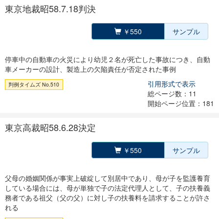
東京地裁昭58.7.18判決
￥550
サンプル
停車中の自動車の火災により幼児２名が死亡した事故につき、自動
車メーカーの設計、製造上の欠陥責任が否定された事例
引用形式で表示
判例タイムズ No.510
総ページ数：11
開始ページ位置：181
東京高裁昭58.6.28決定
￥550
サンプル
父母の婚姻関係が事実上破綻して別居中であり、母が子を監護養育
している場合には、母が単独で子の法定代理人として、子の扶養義
務者である祖父（父の父）に対し子の扶養料を請求することが許さ
れる