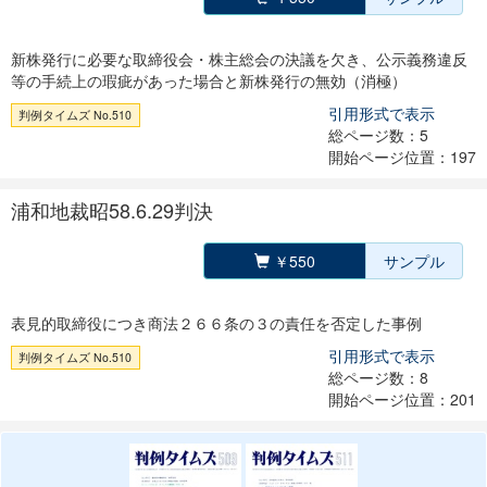
新株発行に必要な取締役会・株主総会の決議を欠き、公示義務違反
等の手続上の瑕疵があった場合と新株発行の無効（消極）
引用形式で表示
判例タイムズ No.510
総ページ数：5
開始ページ位置：197
浦和地裁昭58.6.29判決
￥550
サンプル
表見的取締役につき商法２６６条の３の責任を否定した事例
引用形式で表示
判例タイムズ No.510
総ページ数：8
開始ページ位置：201