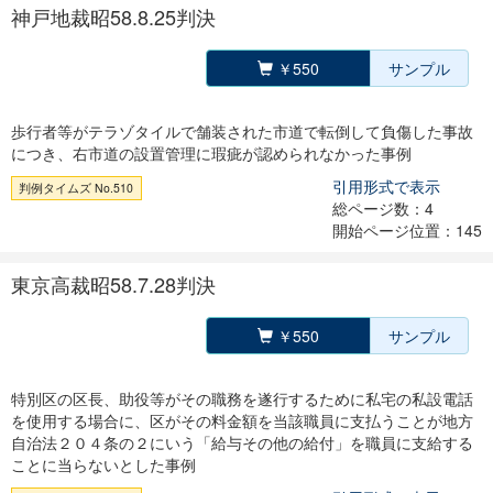
神戸地裁昭58.8.25判決
￥550
サンプル
歩行者等がテラゾタイルで舗装された市道で転倒して負傷した事故
につき、右市道の設置管理に瑕疵が認められなかった事例
引用形式で表示
判例タイムズ No.510
総ページ数：4
開始ページ位置：145
東京高裁昭58.7.28判決
￥550
サンプル
特別区の区長、助役等がその職務を遂行するために私宅の私設電話
を使用する場合に、区がその料金額を当該職員に支払うことが地方
自治法２０４条の２にいう「給与その他の給付」を職員に支給する
ことに当らないとした事例