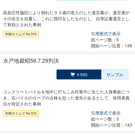
高血圧性脳症により倒れた９３歳の老人のした遺言書が、遺言者が
その全文を自書し、これに指印をしたものとし、自筆証書遺言とし
て有効とされた事例
引用形式で表示
判例タイムズ No.510
総ページ数：5
開始ページ位置：139
水戸地裁昭58.7.29判決
￥550
サンプル
コンクリートパイルを地中に打ちこみ作業中に生じた人身事故につ
き、右パイルのロープの点検を怠った過失があるとして、使用者責
任が肯定された事例
引用形式で表示
判例タイムズ No.510
総ページ数：3
開始ページ位置：143