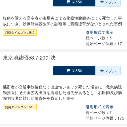
￥550
サンプル
腹痛を訴える高令者が虫垂炎による化膿性腹膜炎により死亡した事
故につき、診療所開設医師の診断等に義務違背がないとされた事例
引用形式で表示
判例タイムズ No.510
総ページ数：5
開始ページ位置：171
東京地裁昭58.7.20判決
￥550
サンプル
酩酊者が交通事故後程なく出血性ショック死した場合に、救急病院
勤務医にその胸腔内出血を看過した過失があるとし、右医師及び病
院開設者に対し賠償責任を肯定した事例
引用形式で表示
判例タイムズ No.510
総ページ数：7
開始ページ位置：175