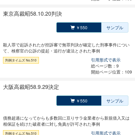
東京高裁昭58.10.20判決
￥550
サンプル
殺人罪で起訴されたが控訴審で無罪判決が確定した刑事事件につい
て、検察官の公訴の提起・追行が違法とされた事例
引用形式で表示
判例タイムズ No.510
総ページ数：9
開始ページ位置：109
大阪高裁昭58.9.29決定
￥550
サンプル
債務超過になってからも多数回に亘りサラ金業者から新規借入又は
相保証を続けた破産者に対し免責が許可された事例
引用形式で表示
判例タイムズ No.510