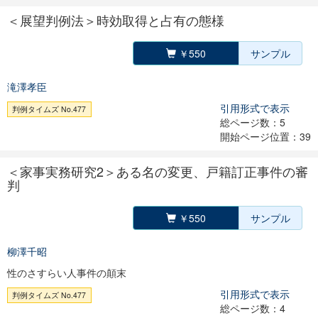
＜展望判例法＞時効取得と占有の態様
￥550
サンプル
滝澤孝臣
引用形式で表示
判例タイムズ No.477
総ページ数：5
開始ページ位置：39
＜家事実務研究2＞ある名の変更、戸籍訂正事件の審
判
￥550
サンプル
柳澤千昭
性のさすらい人事件の顛末
引用形式で表示
判例タイムズ No.477
総ページ数：4