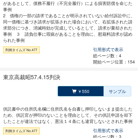
があるとして、債務不履行（不完全履行）による損害賠償を命じた
事例
2 債権の一部の請求であることが明示されていない給付訴訟中に、
同一債権に基づき請求が拡張された場合において、右拡張された請
求部分につき、消滅時効が完成しているとして、請求が棄却された
事例 ３ 請負仕事に瑕疵があることを理由に、慰藉料請求が認め
られた事例
引用形式で表示
判例タイムズ No.477
総ページ数：4
開始ページ位置：154
東京高裁昭57.4.15判決
￥550
サンプル
供託書中の住所氏名欄に住所氏名を自書し押印しないまま提出した
ため、供託官が押印のないことを理由として、その供託申請を却下
したことが違法ではなく、憲法１４条にも違背しないとされた事例
引用形式で表示
判例タイムズ No.477
総ページ数：3