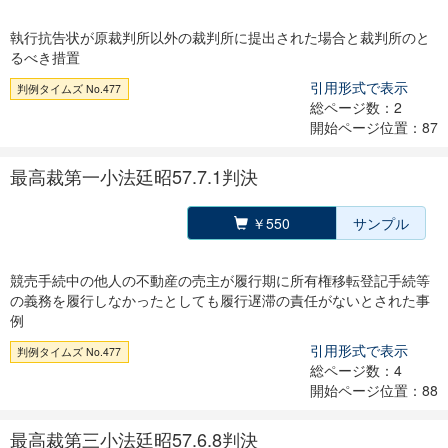
執行抗告状が原裁判所以外の裁判所に提出された場合と裁判所のと
るべき措置
引用形式で表示
判例タイムズ No.477
総ページ数：2
開始ページ位置：87
最高裁第一小法廷昭57.7.1判決
￥550
サンプル
競売手続中の他人の不動産の売主が履行期に所有権移転登記手続等
の義務を履行しなかったとしても履行遅滞の責任がないとされた事
例
引用形式で表示
判例タイムズ No.477
総ページ数：4
開始ページ位置：88
最高裁第三小法廷昭57.6.8判決