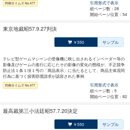
引用形式で表示
判例タイムズ No.477
総ページ数：28
開始ページ位置：54
東京地裁昭57.9.27判決
￥550
サンプル
テレビ型ゲームマシーンの受像機に映し出されるインベーダー等の
影像及びゲームの進行に応じたその影像の変化の態様が、不正競争
防止法１条１項１号の「商品表示」に当たるとして、商品主体混同
行為に基づく損害賠償請求が認容された事例
引用形式で表示
判例タイムズ No.477
総ページ数：5
開始ページ位置：82
最高裁第三小法廷昭57.7.20決定
￥550
サンプル