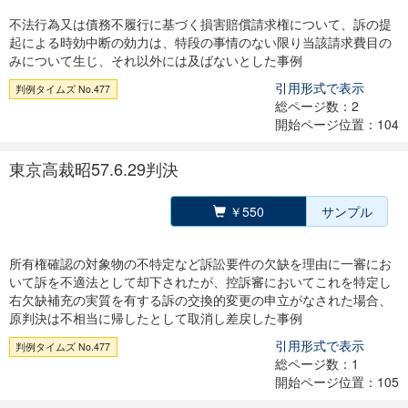
不法行為又は債務不履行に基づく損害賠償請求権について、訴の提
起による時効中断の効力は、特段の事情のない限り当該請求費目の
みについて生じ、それ以外には及ばないとした事例
引用形式で表示
判例タイムズ No.477
総ページ数：2
開始ページ位置：104
東京高裁昭57.6.29判決
￥550
サンプル
所有権確認の対象物の不特定など訴訟要件の欠缺を理由に一審にお
いて訴を不適法として却下されたが、控訴審においてこれを特定し
右欠缺補充の実質を有する訴の交換的変更の申立がなされた場合、
原判決は不相当に帰したとして取消し差戻した事例
引用形式で表示
判例タイムズ No.477
総ページ数：1
開始ページ位置：105