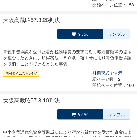
開始ページ位置：158
大阪高裁昭57.3.26判決
￥550
サンプル
青色申告承認を受けた者が税務職員の要求に対し帳簿書類等の提示
を拒否したときは、所得税法１５０条１項１号により青色申告承認
を取消すことができるとした事例
引用形式で表示
判例タイムズ No.477
総ページ数：2
開始ページ位置：160
大阪高裁昭57.3.10判決
￥550
サンプル
中小企業近代化資金等助成法により府から貸付けを受けた資金によ