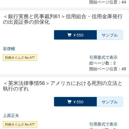
開始ページ位置：44
＜銀行実務と民事裁判61＞信用組合・信用金庫発行
の出資証券の担保化
￥550
サンプル
谷啓輔
引用形式で表示
判例タイムズ No.477
総ページ数：2
開始ページ位置：48
＜英米法律事情56＞アメリカにおける死刑の立法と
執行のずれ
￥550
サンプル
上原正夫
引用形式で表示
判例タイムズ No.477