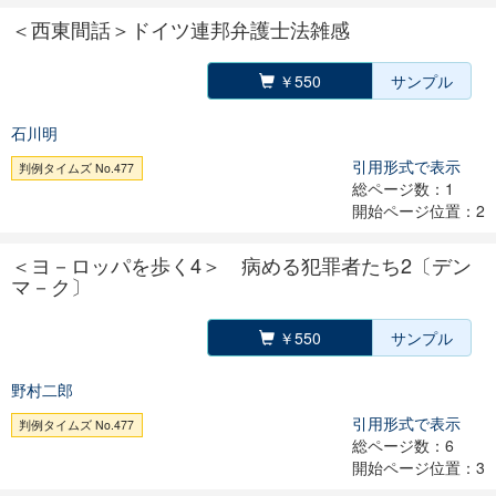
＜西東間話＞ドイツ連邦弁護士法雑感
￥550
サンプル
石川明
引用形式で表示
判例タイムズ No.477
総ページ数：1
開始ページ位置：2
＜ヨ－ロッパを歩く4＞ 病める犯罪者たち2〔デン
マ－ク〕
￥550
サンプル
野村二郎
引用形式で表示
判例タイムズ No.477
総ページ数：6
開始ページ位置：3