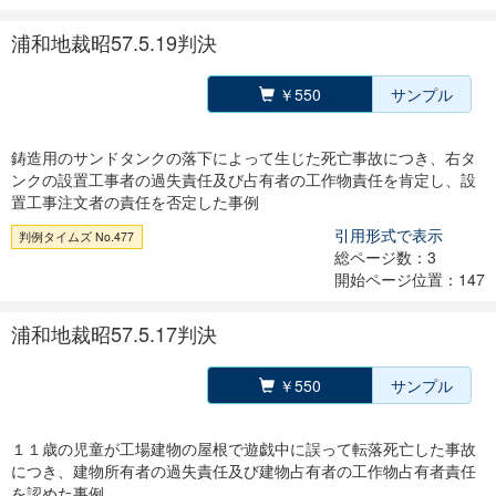
浦和地裁昭57.5.19判決
￥550
サンプル
鋳造用のサンドタンクの落下によって生じた死亡事故につき、右タ
ンクの設置工事者の過失責任及び占有者の工作物責任を肯定し、設
置工事注文者の責任を否定した事例
引用形式で表示
判例タイムズ No.477
総ページ数：3
開始ページ位置：147
浦和地裁昭57.5.17判決
￥550
サンプル
１１歳の児童が工場建物の屋根で遊戯中に誤って転落死亡した事故
につき、建物所有者の過失責任及び建物占有者の工作物占有者責任
を認めた事例