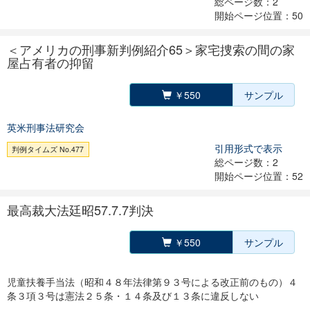
総ページ数：2
開始ページ位置：50
＜アメリカの刑事新判例紹介65＞家宅捜索の間の家
屋占有者の抑留
￥550
サンプル
英米刑事法研究会
引用形式で表示
判例タイムズ No.477
総ページ数：2
開始ページ位置：52
最高裁大法廷昭57.7.7判決
￥550
サンプル
児童扶養手当法（昭和４８年法律第９３号による改正前のもの）４
条３項３号は憲法２５条・１４条及び１３条に違反しない