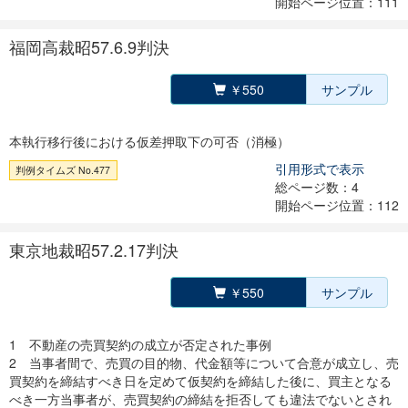
開始ページ位置：111
福岡高裁昭57.6.9判決
￥550
サンプル
本執行移行後における仮差押取下の可否（消極）
引用形式で表示
判例タイムズ No.477
総ページ数：4
開始ページ位置：112
東京地裁昭57.2.17判決
￥550
サンプル
1 不動産の売買契約の成立が否定された事例
2 当事者間で、売買の目的物、代金額等について合意が成立し、売
買契約を締結すべき日を定めて仮契約を締結した後に、買主となる
べき一方当事者が、売買契約の締結を拒否しても違法でないとされ