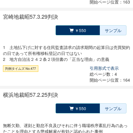
開始ページ位置：163
宮崎地裁昭57.3.29判決
￥550
サンプル
1 土地払下げに対する住民監査請求の請求期間の起算日は売買契約
の日であって所有権移転登記の日ではない
2 地方自治法２４２条２項但書の「正当な理由」の意義
引用形式で表示
判例タイムズ No.477
総ページ数：4
開始ページ位置：164
横浜地裁昭57.2.25判決
￥550
サンプル
無断欠勤、遅刻と勤怠不良及びそれに伴う職場秩序紊乱行為のあっ
たことを理由とする懲戒解雇が有効と認められた事例