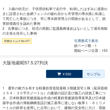
1 ３歳の幼児が、子供用自転車で走行中、転倒したはずみに道路わ
きに設置された金網フェンスの破れ目から市管理の導水路に転落し
て死亡した事故につき、市に導水路管理上の瑕疵があるとして、損
害賠償責任を認めた事例
2 右事故につき、幼児の両親に監護義務違反はないとして過失相殺
の主張を排斥した事例
引用形式で表示
判例タイムズ No.477
総ページ数：1
開始ページ位置：153
大阪地裁昭57.5.27判決
￥550
サンプル
1 通常の耐力を有する軽量鉄骨造陸屋根３階建居宅１棟（延床面積
１５４・３０平方メートル）の建築の設計及び施工の請負工事につ
き、日本軽量鉄骨建築協会作成の軽量鉄骨建築指導基準及び日本建
築学会作成の薄板鋼構造設計施工基準に達しない板厚１・６ミリメ
ートルの鉄骨を使用した点等において、建物の安全性に欠け、瑕疵