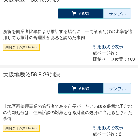
￥550
サンプル
所得を同業者比率により推計する場合に、一同業者だけの比率を適
用しても推計の合理性があると認めた事例
引用形式で表示
判例タイムズ No.477
総ページ数：1
開始ページ位置：163
大阪地裁昭56.8.26判決
￥550
サンプル
土地区画整理事業の施行者である市長がしたいわゆる保留地予定地
の売却処分は、住民訴訟の対象となる財産の処分に当たるとされた
事例
引用形式で表示
判例タイムズ No.477
総ページ数：2