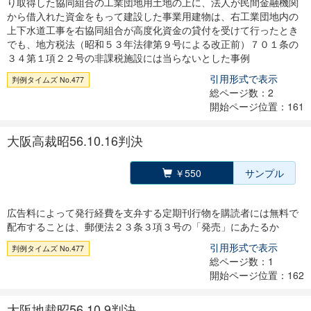
り取得した協同組合の工業団地用土地の上に、法人が民間金融機関
から借入れた資金をもって建設した事業用建物は、右工業団地内の
上下水道工事を右協同組合が高度化資金の貸付を受けて行ったとき
でも、地方税法（昭和５３年法律第９号による改正前）７０１条の
３４第１項２２号の非課税施設には当らないとした事例
引用形式で表示
判例タイムズ No.477
総ページ数：2
開始ページ位置：161
大阪高裁昭56.10.16判決
￥550
サンプル
広告料によって発行経費を支弁する定期刊行物を購読者には無料で
配布することは、郵便法２３条３項３号の「発売」にあたるか
引用形式で表示
判例タイムズ No.477
総ページ数：1
開始ページ位置：162
大阪地裁昭56.10.9判決