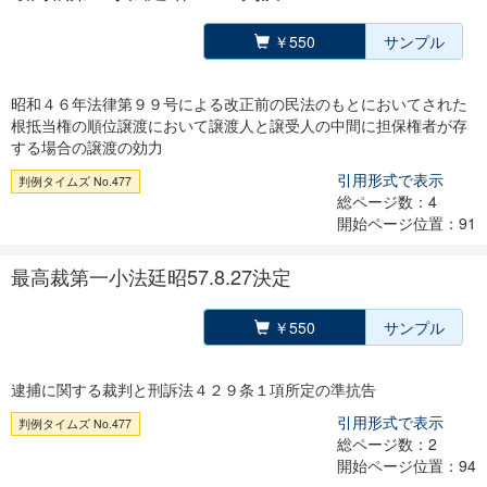
￥550
サンプル
昭和４６年法律第９９号による改正前の民法のもとにおいてされた
根抵当権の順位譲渡において譲渡人と譲受人の中間に担保権者が存
する場合の譲渡の効力
引用形式で表示
判例タイムズ No.477
総ページ数：4
開始ページ位置：91
最高裁第一小法廷昭57.8.27決定
￥550
サンプル
逮捕に関する裁判と刑訴法４２９条１項所定の準抗告
引用形式で表示
判例タイムズ No.477
総ページ数：2
開始ページ位置：94