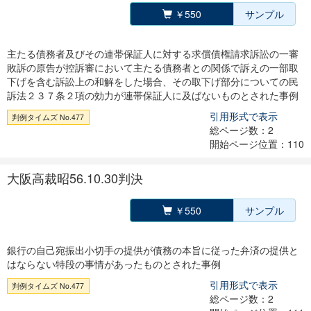
￥550
サンプル
主たる債務者及びその連帯保証人に対する求償債権請求訴訟の一審
敗訴の原告が控訴審において主たる債務者との関係で訴えの一部取
下げを含む訴訟上の和解をした場合、その取下げ部分についての民
訴法２３７条２項の効力が連帯保証人に及ばないものとされた事例
引用形式で表示
判例タイムズ No.477
総ページ数：2
開始ページ位置：110
大阪高裁昭56.10.30判決
￥550
サンプル
銀行の自己宛振出小切手の提供が債務の本旨に従った弁済の提供と
はならない特段の事情があったものとされた事例
引用形式で表示
判例タイムズ No.477
総ページ数：2