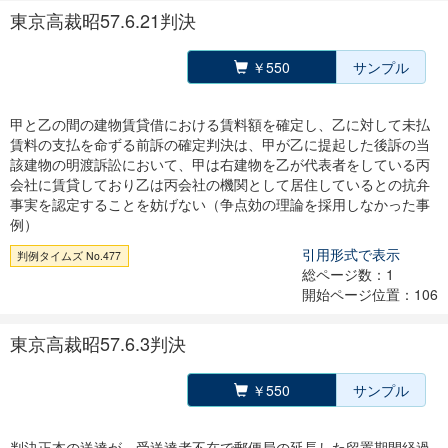
東京高裁昭57.6.21判決
￥550
サンプル
甲と乙の間の建物賃貸借における賃料額を確定し、乙に対して未払
賃料の支払を命ずる前訴の確定判決は、甲が乙に提起した後訴の当
該建物の明渡訴訟において、甲は右建物を乙が代表者をしている丙
会社に賃貸しており乙は丙会社の機関として居住しているとの抗弁
事実を認定することを妨げない（争点効の理論を採用しなかった事
例）
引用形式で表示
判例タイムズ No.477
総ページ数：1
開始ページ位置：106
東京高裁昭57.6.3判決
￥550
サンプル
判決正本の送達が、受送達者不在で郵便局の延長した留置期間経過