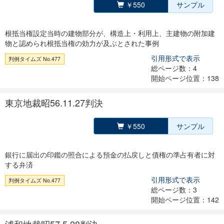
￥550
サンプル
根抵当権設定当時の建物部分が、構造上・利用上、主建物の附加建
物と認められ根抵当権の効力が及ぶとされた事例
引用形式で表示
判例タイムズ No.477
総ページ数：4
開始ページ位置：138
東京地裁昭56.11.27判決
￥550
サンプル
銀行に届出の印鑑の照合による預金の払戻しと債権の準占有者に対
する弁済
引用形式で表示
判例タイムズ No.477
総ページ数：3
開始ページ位置：142