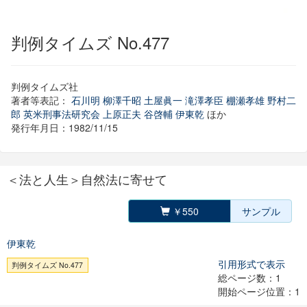
判例タイムズ No.477
判例タイムズ社
著者等表記：
石川明
柳澤千昭
土屋眞一
滝澤孝臣
棚瀬孝雄
野村二
郎
英米刑事法研究会
上原正夫
谷啓輔
伊東乾
ほか
発行年月日：1982/11/15
＜法と人生＞自然法に寄せて
￥550
サンプル
伊東乾
引用形式で表示
判例タイムズ No.477
総ページ数：1
開始ページ位置：1