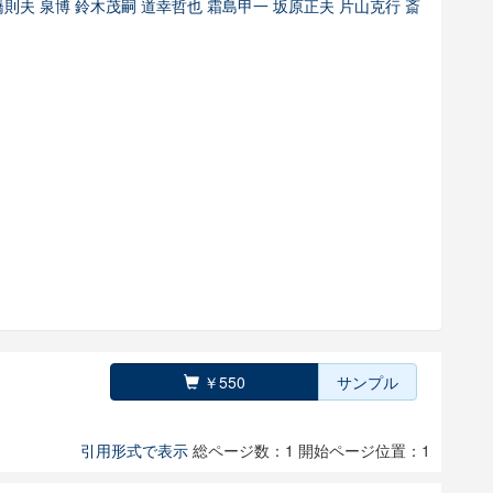
橋則夫
泉博
鈴木茂嗣
道幸哲也
霜島甲一
坂原正夫
片山克行
斎
￥550
サンプル
引用形式で表示
総ページ数：1
開始ページ位置：1