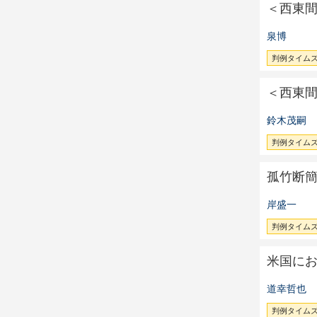
＜西東
泉博
判例タイムズ 
＜西東
鈴木茂嗣
判例タイムズ 
孤竹断
岸盛一
判例タイムズ 
米国に
道幸哲也
判例タイムズ 