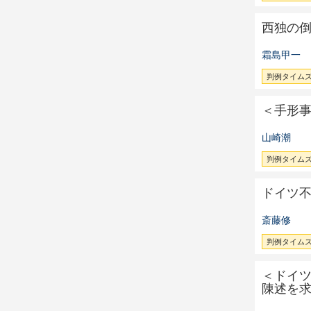
西独の
霜島甲一
判例タイムズ 
＜手形
山崎潮
判例タイムズ 
ドイツ
斎藤修
判例タイムズ 
＜ドイ
陳述を