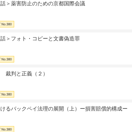
間話＞薬害防止のための京都国際会議
No.380
間話＞フォト・コピーと文書偽造罪
No.380
簡 裁判と正義（２）
No.380
おけるバックペイ法理の展開（上）ー損害賠償的構成ー
No.380