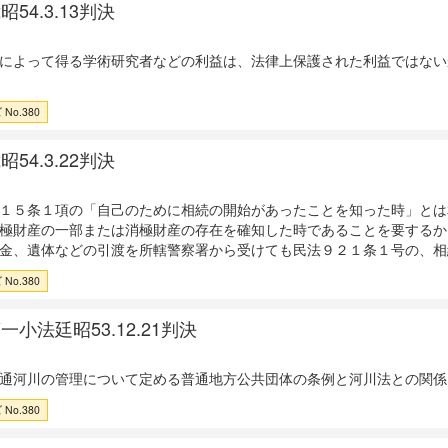
54.3.13判決
によって得る学術研究者などの利益は、法律上保護された利益ではない
No.380
54.3.22判決
１５条１項の「自己のために相続の開始があったことを知った時」とは
極財産の一部または消極財産の存在を確知した時であることを要するか
金、遺体などの引渡を所轄警察署から受けても民法９２１条１号の、相
No.380
小法廷昭53.12.21判決
通河川の管理について定める普通地方公共団体の条例と河川法との関係
No.380