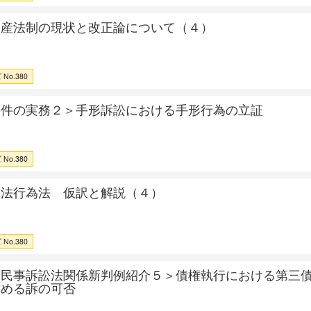
倒産法制の現状と改正論について（４）
No.380
事件の実務２＞手形訴訟における手形行為の立証
No.380
不法行為法 仮訳と解説（４）
No.380
ツ民事訴訟法関係新判例紹介５＞債権執行における第三
求める訴の可否