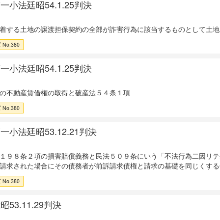
一小法廷昭54.1.25判決
着する土地の譲渡担保契約の全部が詐害行為に該当するものとして土地
No.380
一小法廷昭54.1.25判決
の不動産賃借権の取得と破産法５４条１項
No.380
小法廷昭53.12.21判決
１９８条２項の損害賠償義務と民法５０９条にいう「不法行為二因リテ
請求された場合にその債務者が前訴請求債権と請求の基礎を同じくする
No.380
53.11.29判決