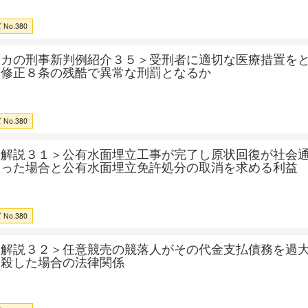
No.380
リカの刑事新判例紹介３５＞受刑者に適切な医療措置を
、修正８条の残酷で異常な刑罰となるか
No.380
例解説３１＞公有水面埋立工事が完了し原状回復が社会
なった場合と公有水面埋立免許処分の取消を求める利益
No.380
例解説３２＞任意競売の競落人がその代金支払債務を過
相殺した場合の法律関係