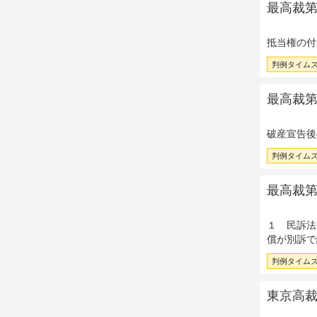
最高裁第
抵当権の付
判例タイムズ 
最高裁第
破産宣告後
判例タイムズ 
最高裁第一
１ 民訴法
償が別訴で
判例タイムズ 
東京高裁昭