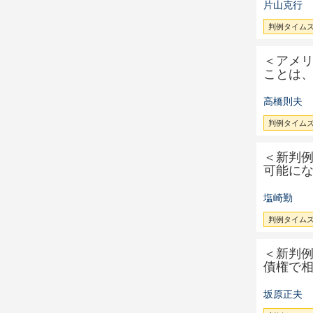
片山克行
判例タイムズ 
＜アメ
ことは
高橋則夫
判例タイムズ 
＜新判
可能に
塩崎勤
判例タイムズ 
＜新判
債権で
坂原正夫