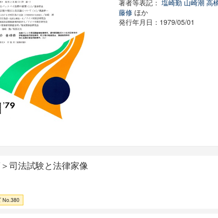
著者等表記：
塩崎勤
山崎潮
高
藤修
ほか
発行年月日：1979/05/01
言＞司法試験と法律家像
No.380