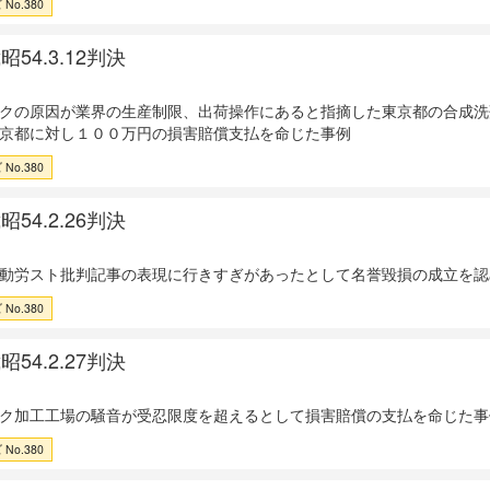
No.380
54.3.12判決
クの原因が業界の生産制限、出荷操作にあると指摘した東京都の合成洗
京都に対し１００万円の損害賠償支払を命じた事例
No.380
54.2.26判決
動労スト批判記事の表現に行きすぎがあったとして名誉毀損の成立を認
No.380
54.2.27判決
ク加工工場の騒音が受忍限度を超えるとして損害賠償の支払を命じた事
No.380