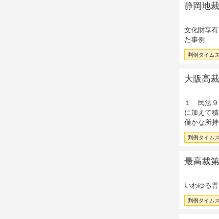
静岡地裁昭
文化財享有
た事例
判例タイムズ 
大阪高裁昭
１ 民法９
に加えて積
僅かな所持
判例タイムズ 
最高裁第一
いわゆる普
判例タイムズ 