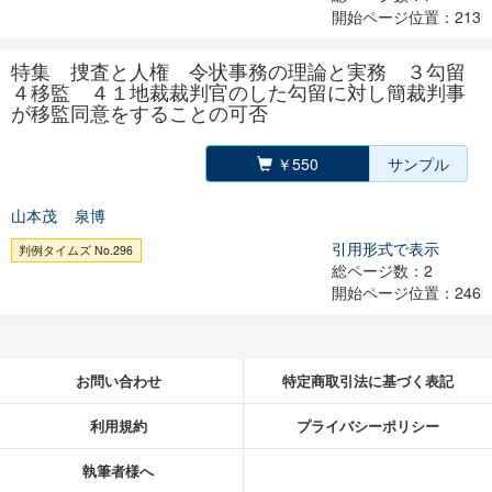
開始ページ位置：213
特集 捜査と人権 令状事務の理論と実務 ３勾留
４移監 ４１地裁裁判官のした勾留に対し簡裁判事
が移監同意をすることの可否
￥550
サンプル
山本茂
泉博
引用形式で表示
判例タイムズ No.296
総ページ数：2
開始ページ位置：246
お問い合わせ
特定商取引法に基づく表記
利用規約
プライバシーポリシー
執筆者様へ