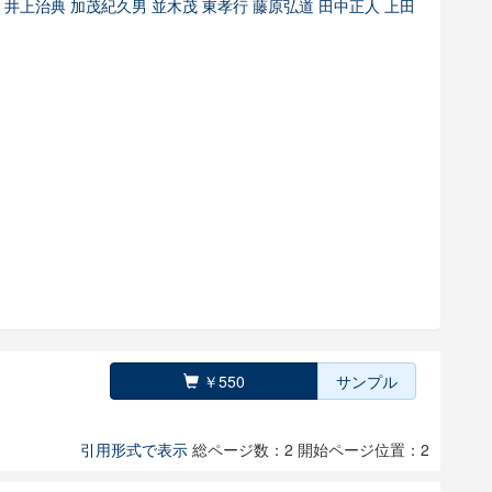
博
井上治典
加茂紀久男
並木茂
東孝行
藤原弘道
田中正人
上田
￥550
サンプル
引用形式で表示
総ページ数：2
開始ページ位置：2