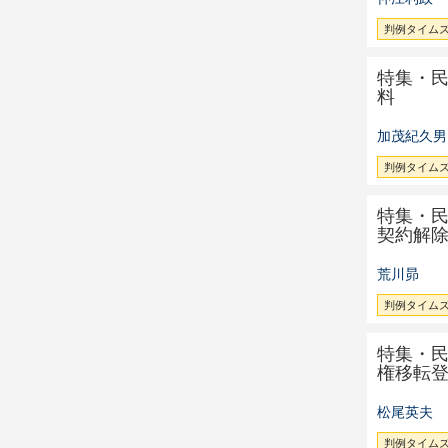
判例タイムズ 
特集・
料
加茂紀久男
判例タイムズ 
特集・
契約解
荒川昴
判例タイムズ 
特集・
権移転
松尾英夫
判例タイムズ 