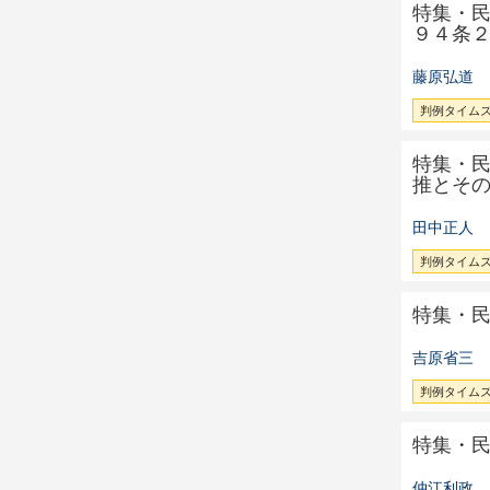
特集・
９４条
藤原弘道
判例タイムズ 
特集・
推とそ
田中正人
判例タイムズ 
特集・
吉原省三
判例タイムズ 
特集・
仲江利政