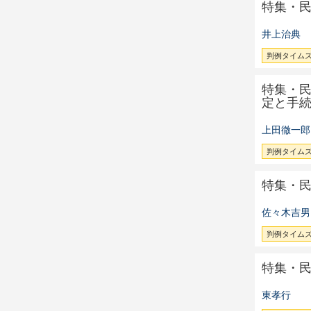
特集・
井上治典
判例タイムズ 
特集・
定と手
上田徹一郎
判例タイムズ 
特集・
佐々木吉男
判例タイムズ 
特集・
東孝行