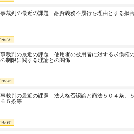
民事裁判の最近の課題 融資義務不履行を理由とする損
No.281
民事裁判の最近の課題 使用者の被用者に対する求償権
償の制限に関する理論との関係
No.281
民事裁判の最近の課題 法人格否認論と商法５０４条、
２６５条等
No.281