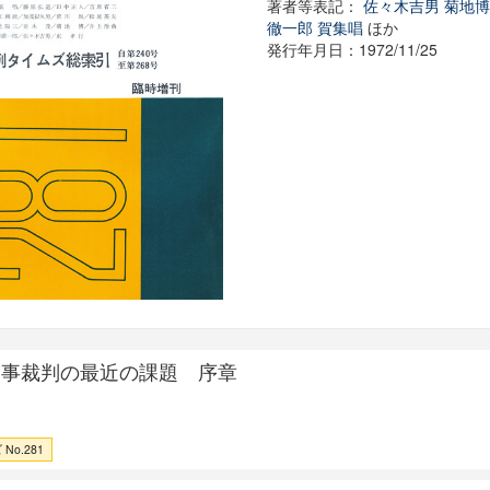
著者等表記：
佐々木吉男
菊地
徹一郎
賀集唱
ほか
発行年月日：1972/11/25
民事裁判の最近の課題 序章
No.281