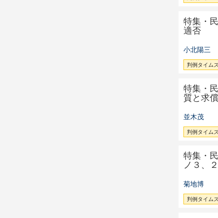
特集・
適否
小北陽三
判例タイムズ 
特集・
質と求
並木茂
判例タイムズ 
特集・
ノ３、
菊地博
判例タイムズ 