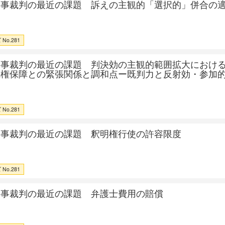
民事裁判の最近の課題 訴えの主観的「選択的」併合の
No.281
民事裁判の最近の課題 判決効の主観的範囲拡大におけ
続権保障との緊張関係と調和点ー既判力と反射効・参加
No.281
民事裁判の最近の課題 釈明権行使の許容限度
No.281
民事裁判の最近の課題 弁護士費用の賠償