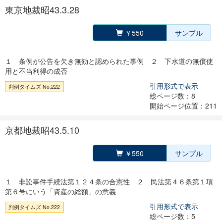
東京地裁昭43.3.28
￥550
サンプル
１ 条例が公告を欠き無効と認められた事例 ２ 下水道の無償使
用と不当利得の成否
引用形式で表示
判例タイムズ No.222
総ページ数：8
開始ページ位置：211
京都地裁昭43.5.10
￥550
サンプル
１ 非訟事件手続法第１２４条の合憲性 ２ 民法第４６条第１項
第６号にいう「資産の総額」の意義
引用形式で表示
判例タイムズ No.222
総ページ数：5