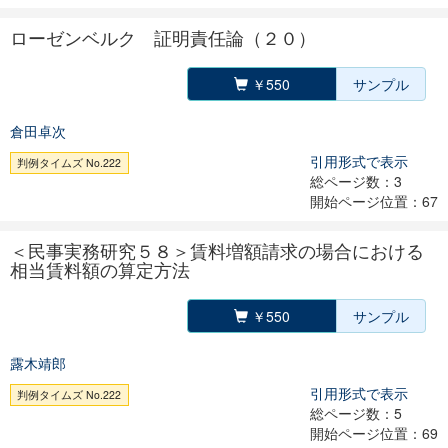
ローゼンベルク 証明責任論（２０）
￥550
サンプル
倉田卓次
引用形式で表示
判例タイムズ No.222
総ページ数：3
開始ページ位置：67
＜民事実務研究５８＞賃料増額請求の場合における
相当賃料額の算定方法
￥550
サンプル
露木靖郎
引用形式で表示
判例タイムズ No.222
総ページ数：5
開始ページ位置：69