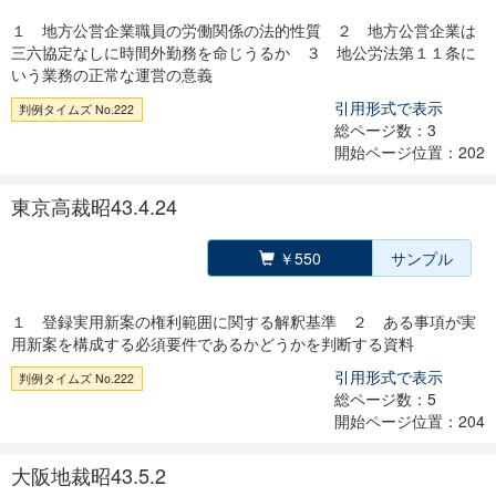
１ 地方公営企業職員の労働関係の法的性質 ２ 地方公営企業は
三六協定なしに時間外勤務を命じうるか ３ 地公労法第１１条に
いう業務の正常な運営の意義
引用形式で表示
判例タイムズ No.222
総ページ数：3
開始ページ位置：202
東京高裁昭43.4.24
￥550
サンプル
１ 登録実用新案の権利範囲に関する解釈基準 ２ ある事項が実
用新案を構成する必須要件であるかどうかを判断する資料
引用形式で表示
判例タイムズ No.222
総ページ数：5
開始ページ位置：204
大阪地裁昭43.5.2