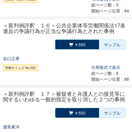
総ページ数：5
開始ページ位置：84
＜新判例評釈 １６＞公共企業体等労働関係法17条
違反の争議行為が正当な争議行為とされた事例
￥550
サンプル
谷口正孝
引用形式で表示
判例タイムズ No.222
総ページ数：6
開始ページ位置：88
＜新判例評釈 １７＞被疑者と弁護人との接見等に
関するいわゆる一般的指定を取り消した２つの事例
￥550
サンプル
渥美東洋