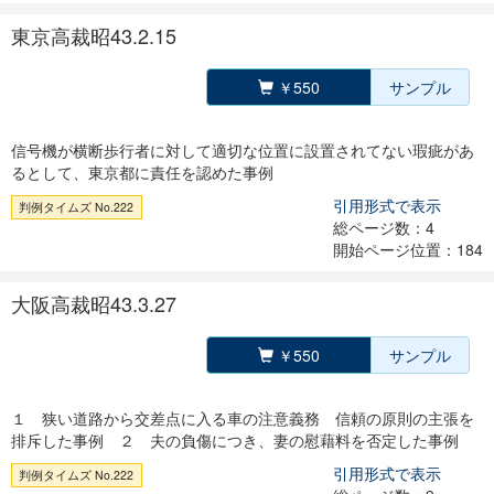
東京高裁昭43.2.15
￥550
サンプル
信号機が横断歩行者に対して適切な位置に設置されてない瑕疵があ
るとして、東京都に責任を認めた事例
引用形式で表示
判例タイムズ No.222
総ページ数：4
開始ページ位置：184
大阪高裁昭43.3.27
￥550
サンプル
１ 狭い道路から交差点に入る車の注意義務 信頼の原則の主張を
排斥した事例 ２ 夫の負傷につき、妻の慰藉料を否定した事例
引用形式で表示
判例タイムズ No.222