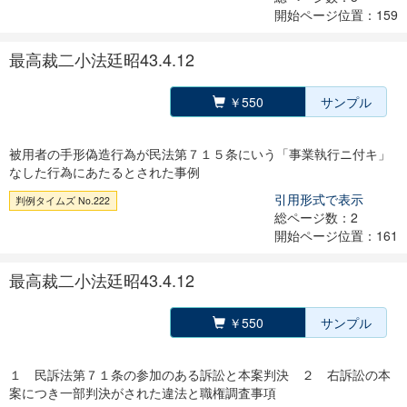
開始ページ位置：159
最高裁二小法廷昭43.4.12
￥550
サンプル
被用者の手形偽造行為が民法第７１５条にいう「事業執行ニ付キ」
なした行為にあたるとされた事例
引用形式で表示
判例タイムズ No.222
総ページ数：2
開始ページ位置：161
最高裁二小法廷昭43.4.12
￥550
サンプル
１ 民訴法第７１条の参加のある訴訟と本案判決 ２ 右訴訟の本
案につき一部判決がされた違法と職権調査事項