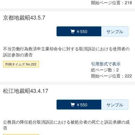
開始ページ位置：218
京都地裁昭43.5.7
￥550
サンプル
不当労働行為救済申立棄却命令に対する取消訴訟における使用者の
訴訟参加の適否
引用形式で表示
判例タイムズ No.222
総ページ数：2
開始ページ位置：222
松江地裁昭43.4.17
￥550
サンプル
公務員の降任処分取消訴訟における被処分者の死亡と訴訟承継の成
否