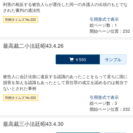
利害の相反する被告人らが選任した同一の弁護人の出頭のもとでな
された審判の適法性
引用形式で表示
判例タイムズ No.222
総ページ数：1
開始ページ位置：232
最高裁二小法廷昭43.4.26
￥550
サンプル
被告人に会計法規に違反する認識のあったことをもって直ちに国に
損害を加える認識もあったとして背任罪の成立を認めるのは相当で
ないとされた事例
引用形式で表示
判例タイムズ No.222
総ページ数：3
開始ページ位置：232
最高裁三小法廷昭43.4.30