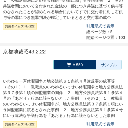
１ 公職選挙法に定める金銭供与の罪に関する共同謀議 ２ 右の
共謀者間において交付された金銭の一部につき共謀に基づく供与等
のなされたことが認められる場合においてすでに交付者に対し右供
与等の罪につき無罪判決が確定しているときと交付罪の成否
引用形式で表示
判例タイムズ No.222
総ページ数：5
開始ページ位置：103
京都地裁昭43.2.22
￥550
サンプル
いわゆる一斉休暇闘争と地公法第６１条第４号違反罪の成否等
（その１）１ 教職員のいわゆるいっせい休暇闘争と地方公務員法
第３７条第１項の同盟罷業の関係 ２ 地方公務員法第６１条第４
号の「あおり」行為に該らないとした事例 （その２）１ 教職員
のいわゆるいっせい休暇闘争が、地方公務員法第３７条第１項にい
う同盟罷業に該るとされた事例 ２ 地方公務員法第６１条第４号
にいう違法な争議行為を「あおる」行為に該らないとした事例
引用形式で表示
判例タイムズ No.222