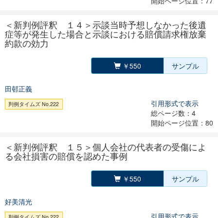
開始ページ位置：77
＜新判例評釈 １４＞示談当時予想しなかった後遺
症等が発生した場合と示談における賠償請求権放棄
約款の効力
￥550
サンプル
田邨正義
引用形式で表示
判例タイムズ No.222
総ページ数：4
開始ページ位置：80
＜新判例評釈 １５＞個人会社の代表者の受傷によ
る会社損害の賠償を認めた事例
￥550
サンプル
好美清光
引用形式で表示
判例タイムズ No.222