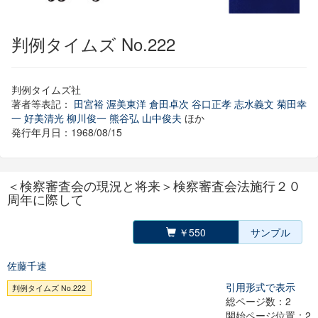
判例タイムズ No.222
判例タイムズ社
著者等表記：
田宮裕
渥美東洋
倉田卓次
谷口正孝
志水義文
菊田幸
一
好美清光
柳川俊一
熊谷弘
山中俊夫
ほか
発行年月日：1968/08/15
＜検察審査会の現況と将来＞検察審査会法施行２０
周年に際して
￥550
サンプル
佐藤千速
引用形式で表示
判例タイムズ No.222
総ページ数：2
開始ページ位置：2