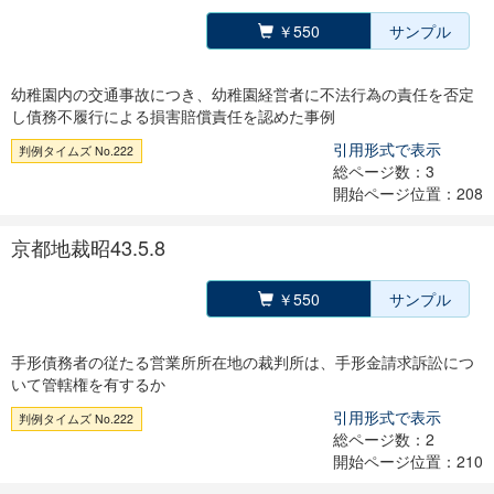
￥550
サンプル
幼稚園内の交通事故につき、幼稚園経営者に不法行為の責任を否定
し債務不履行による損害賠償責任を認めた事例
引用形式で表示
判例タイムズ No.222
総ページ数：3
開始ページ位置：208
京都地裁昭43.5.8
￥550
サンプル
手形債務者の従たる営業所所在地の裁判所は、手形金請求訴訟につ
いて管轄権を有するか
引用形式で表示
判例タイムズ No.222
総ページ数：2
開始ページ位置：210