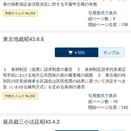
者の保釈保証金没取決定に対する不服申立権の有無
引用形式で表示
判例タイムズ No.222
総ページ数：5
開始ページ位置：138
東京地裁昭43.6.6
￥550
サンプル
１ 条例制定（改廃）請求制度の趣旨 ２ 条例制定請求代表者証
明手続における地方公共団体の長の審査権の範囲 ３ 東京都の特
別区の区長候補者を区議会は区民投票の結果に基づいて決定すべき
旨（いわゆる練馬方式）を定める条例の適否
引用形式で表示
判例タイムズ No.222
総ページ数：16
開始ページ位置：142
最高裁三小法廷昭43.4.2