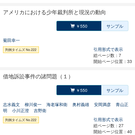
アメリカにおける少年裁判所と現況の動向
￥550
サンプル
菊田幸一
引用形式で表示
判例タイムズ No.222
総ページ数：7
開始ページ位置：33
借地訴訟事件の諸問題（１）
￥550
サンプル
志水義文
柳川俊一
海老塚和衛
奥村義雄
安岡満彦
青山正
明
小川正澄
吉野衛
引用形式で表示
判例タイムズ No.222
総ページ数：27
開始ページ位置：40