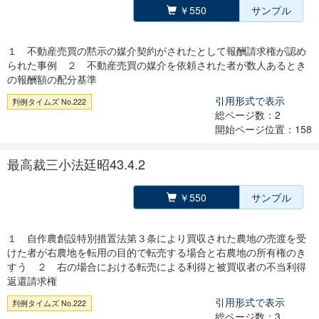
￥550
サンプル
１ 不動産売買の黙示の媒介契約がされたとして報酬請求権が認め
られた事例 ２ 不動産売買の媒介を依頼された者が数人あるとき
の報酬額の配分基準
引用形式で表示
判例タイムズ No.222
総ページ数：2
開始ページ位置：158
最高裁三小法廷昭43.4.2
￥550
サンプル
１ 自作農創設特別措置法第３条により買収された農地の売渡を受
けた者が右農地を転用の目的で転売する場合と右農地の所有権のき
すう ２ 右の場合における転売による利得と被買収者の不当利得
返還請求権
引用形式で表示
判例タイムズ No.222
総ページ数：3