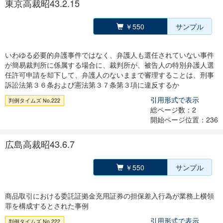
東京高裁昭43.2.15
￥550
サンプル
いわゆる必要的弁護事件ではなく、弁護人も選任されていない事件
が簡易裁判所に係属する場合に、裁判所が、被告人の特別弁護人選
任許可申請を却下して、弁護人のないままで審理することは、刑事
訴訟法第３６条および憲法第３７条第３項に違反するか
引用形式で表示
判例タイムズ No.222
総ページ数：2
開始ページ位置：236
広島高裁昭43.6.7
￥550
サンプル
商品取引における委託証拠金充用証券の担保差入行為が業務上横領
罪を構成するとされた事例
引用形式で表示
判例タイムズ No.222