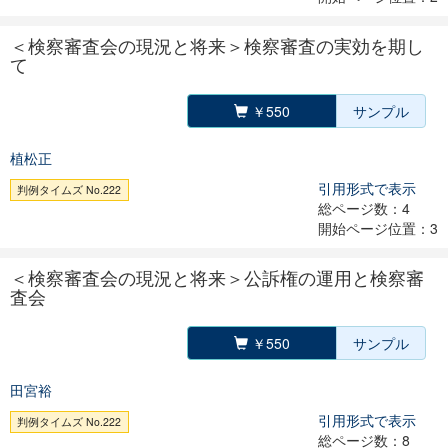
＜検察審査会の現況と将来＞検察審査の実効を期し
て
￥550
サンプル
植松正
引用形式で表示
判例タイムズ No.222
総ページ数：4
開始ページ位置：3
＜検察審査会の現況と将来＞公訴権の運用と検察審
査会
￥550
サンプル
田宮裕
引用形式で表示
判例タイムズ No.222
総ページ数：8