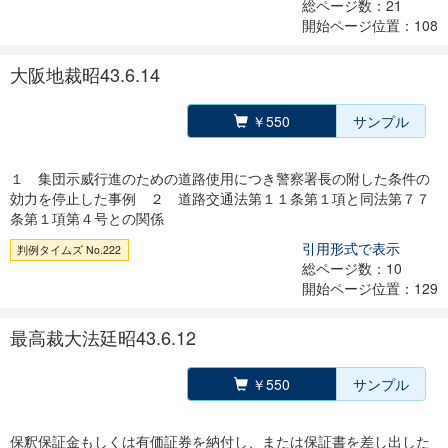
総ページ数：21
開始ページ位置：108
大阪地裁昭43.6.14
￥550
サンプル
１ 集団示威行進のための道路使用につき警察署長の附した条件の
効力を停止した事例 ２ 道路交通法第１１条第１項と同法第７７
条第１項第４号との関係
引用形式で表示
判例タイムズ No.222
総ページ数：10
開始ページ位置：129
最高裁大法廷昭43.6.12
￥550
サンプル
保釈保証金もしくは有価証券を納付し、または保証書を差し出した