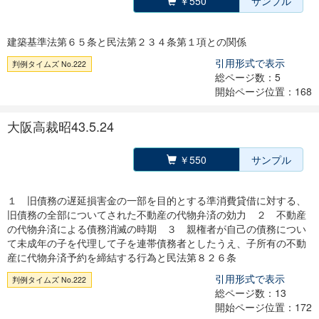
￥550
サンプル
建築基準法第６５条と民法第２３４条第１項との関係
引用形式で表示
判例タイムズ No.222
総ページ数：5
開始ページ位置：168
大阪高裁昭43.5.24
￥550
サンプル
１ 旧債務の遅延損害金の一部を目的とする準消費貸借に対する、
旧債務の全部についてされた不動産の代物弁済の効力 ２ 不動産
の代物弁済による債務消滅の時期 ３ 親権者が自己の債務につい
て未成年の子を代理して子を連帯債務者としたうえ、子所有の不動
産に代物弁済予約を締結する行為と民法第８２６条
引用形式で表示
判例タイムズ No.222
総ページ数：13
開始ページ位置：172