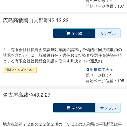
総ページ数：9
開始ページ位置：187
広島高裁岡山支部昭42.12.22
￥550
サンプル
１ 有限会社社員総会決議無効確認の請求は予備的に同決議取消の
請求を含むか ２ 取締役解任・選任および監査役選任を決議事項
とする有限会社社員総会決議を取消す判決とその遡及効
引用形式で表示
判例タイムズ No.222
総ページ数：4
開始ページ位置：195
名古屋高裁昭43.2.27
￥550
サンプル
地方税法第７２条の２２第２項の「３以上の道府県に事務所又は事