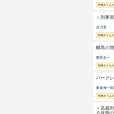
判例タイムズ 
＜刑事
古川実
判例タイムズ 
離島の
豊田圭一
判例タイムズ 
バーク
東条伸一郎
判例タイムズ 
＜高裁
る状態