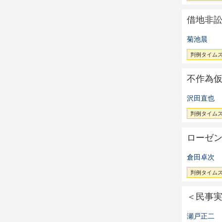
借地非
菊池晨
判例タイムズ 
不作為
沢田直也
判例タイムズ 
ローゼ
倉田卓次
判例タイムズ 
＜民事
瀬戸正二