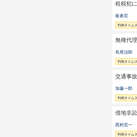
租税犯
板倉宏
判例タイムズ 
無権代
長尾治助
判例タイムズ 
交通事
加藤一郎
判例タイムズ 
借地非
西村宏一
判例タイムズ 