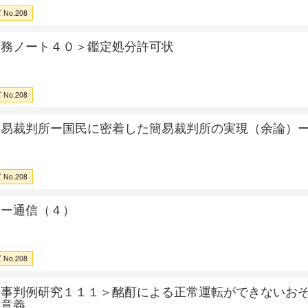
No.208
実務ノート４０＞鑑定処分許可状
No.208
簡易裁判所ー国民に密着した簡易裁判所の実現（余論）
No.208
レー通信（４）
No.208
刑事判例研究１１１＞酩酊による正常運転ができないお
の意義