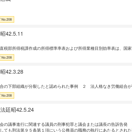
No.208
42.5.11
直税部所得税課作成の所得標準率表および所得業種目別効率表は、国家
No.208
42.3.28
合の下部組織が分裂したと認められた事例 ２ 法人格なき労働組合が
No.208
廷昭42.5.24
会の議事進行に関連する議員の刑事犯罪と議会または議長の告訴告発 
しても刑法第９５条第１項にいう公務員の職務の執行にあたるとされた