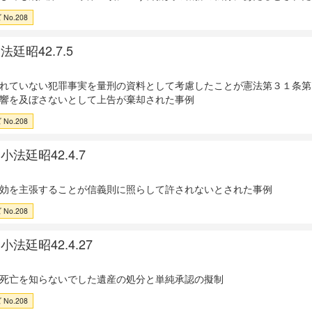
No.208
廷昭42.7.5
れていない犯罪事実を量刑の資料として考慮したことが憲法第３１条第
響を及ぼさないとして上告が棄却された事例
No.208
法廷昭42.4.7
効を主張することが信義則に照らして許されないとされた事例
No.208
法廷昭42.4.27
死亡を知らないでした遺産の処分と単純承認の擬制
No.208