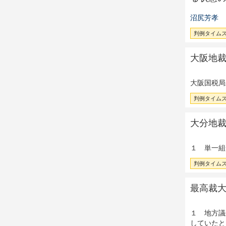
沼尻芳孝
判例タイムズ 
大阪地裁昭
大阪国税局
判例タイムズ 
大分地裁昭
１ 単一組
判例タイムズ 
最高裁大法
１ 地方議
していたと