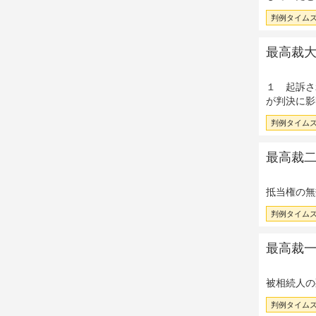
判例タイムズ 
最高裁大法
１ 起訴さ
が判決に影
判例タイムズ 
最高裁二小
抵当権の無
判例タイムズ 
最高裁一小
被相続人の
判例タイムズ 