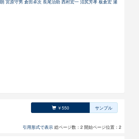
史朗
宮原守男
倉田卓次
長尾治助
西村宏一
沼尻芳孝
板倉宏
瀬
￥550
サンプル
引用形式で表示
総ページ数：2
開始ページ位置：2