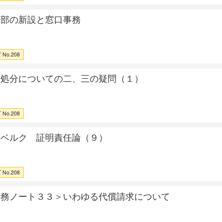
訟部の新設と窓口事務
No.208
仮処分についての二、三の疑問（１）
No.208
ンベルク 証明責任論（９）
No.208
実務ノート３３＞いわゆる代償請求について