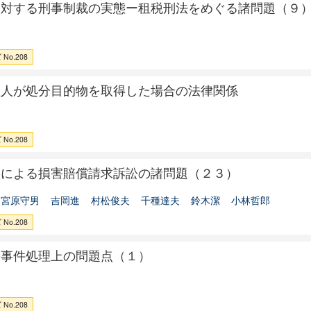
に対する刑事制裁の実態ー租税刑法をめぐる諸問題（９
No.208
理人が処分目的物を取得した場合の法律関係
No.208
故による損害賠償請求訴訟の諸問題（２３）
宮原守男
吉岡進
村松俊夫
千種達夫
鈴木潔
小林哲郎
No.208
訟事件処理上の問題点（１）
No.208