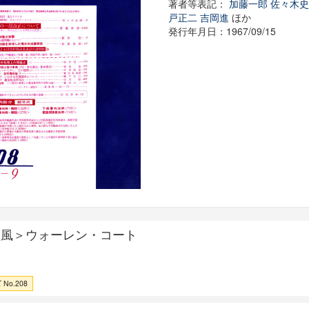
著者等表記：
加藤一郎
佐々木
戸正二
吉岡進
ほか
発行年月日：1967/09/15
秋風＞ウォーレン・コート
No.208