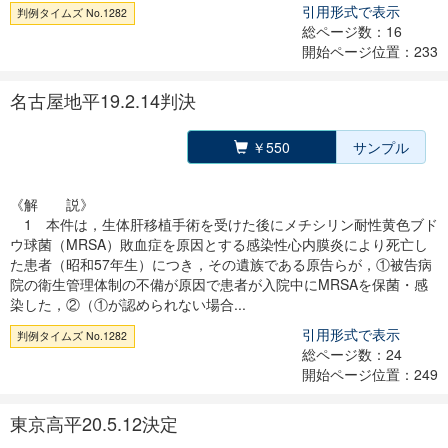
引用形式で表示
判例タイムズ No.1282
総ページ数：16
開始ページ位置：233
名古屋地平19.2.14判決
￥550
サンプル
《解 説》
1 本件は，生体肝移植手術を受けた後にメチシリン耐性黄色ブド
ウ球菌（MRSA）敗血症を原因とする感染性心内膜炎により死亡し
た患者（昭和57年生）につき，その遺族である原告らが，①被告病
院の衛生管理体制の不備が原因で患者が入院中にMRSAを保菌・感
染した，②（①が認められない場合...
引用形式で表示
判例タイムズ No.1282
総ページ数：24
開始ページ位置：249
東京高平20.5.12決定