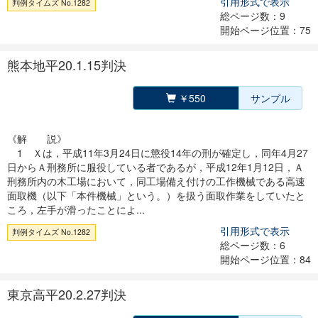
引用形式で表示
判例タイムズ No.1282
総ページ数：9
開始ページ位置：75
熊本地平20.1.15判決
￥550
サンプル
《解 説》
1 Ｘは，平成11年3月24日に懲役14年の刑が確定し，同年4月27
日からＡ刑務所に服役している者であるが，平成12年1月12日，Ａ
刑務所内の木工場において，同工場備え付けの工作機械である高速
面取機（以下「本件機械」という。）を扱う面取作業をしていたと
ころ，左手が滑ったことによ...
引用形式で表示
判例タイムズ No.1282
総ページ数：6
開始ページ位置：84
東京高平20.2.27判決