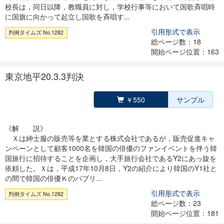
校長は，同日以降，教職員に対し，学校行事等において国歌斉唱時
に国旗に向かって起立し国歌を斉唱す...
引用形式で表示
判例タイムズ No.1282
総ページ数：18
開始ページ位置：163
東京地平20.3.3判決
￥550
サンプル
《解 説》
Ｘは紳士服の販売等を業とする株式会社であるが，販売促進キャ
ンペーンとして顧客1000名を韓国の俳優のファンイベントを伴う韓
国旅行に招待することを企画し，大手旅行会社であるY2にあっ旋を
依頼した。Ｘは，平成17年10月8日，Y2の紹介により韓国のY1社と
の間で韓国の俳優Ｋのパブリ...
引用形式で表示
判例タイムズ No.1282
総ページ数：23
開始ページ位置：181