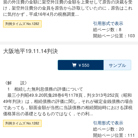
規の外注費の金額に架空外注費の金額を上乗せして原告の決裁を受
け，架空外注費分の金員を原告から詐取していたのに，原告はこれ
に気付かず，平成16年4月の税務調査...
引用形式で表示
判例タイムズ No.1282
総ページ数：8
開始ページ位置：103
大阪地平19.11.14判決
￥550
サンプル
《解 説》
1 相続した無利息債務の評価について
最三小判昭49.9.20民集28巻6号1178頁，判タ313号252頁（昭和
49年判決）は，相続債務の評価に関し，それが確定金銭債務の場合
であっても，額面金額が当然に当該債務の相続開始時における課税
価格算出の基礎となるものではなく，その利...
引用形式で表示
判例タイムズ No.1282
総ページ数：20
開始ページ位置：111