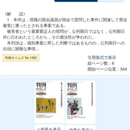
《解 説》
1 本件は，現職の国会議員が国会で質問した事件に関連して脅迫
被害に遭ったとされる事案である。
被害者という最重要証人の尋問が，公判期日ではなく，公判期日
外に行われたところから，その適法性が争われた。
本判決は，個別事案に即した判断ではあるものの，公判期日への
出頭に困難な事情...
引用形式で表示
判例タイムズ No.1282
総ページ数：6
開始ページ位置：344
前号を表示
次号を表示