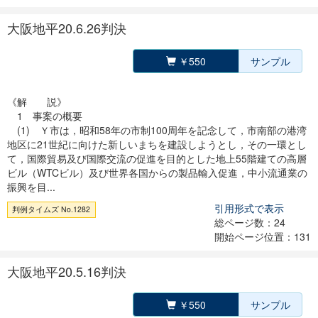
大阪地平20.6.26判決
￥550
サンプル
《解 説》
1 事案の概要
(1) Ｙ市は，昭和58年の市制100周年を記念して，市南部の港湾
地区に21世紀に向けた新しいまちを建設しようとし，その一環とし
て，国際貿易及び国際交流の促進を目的とした地上55階建ての高層
ビル（WTCビル）及び世界各国からの製品輸入促進，中小流通業の
振興を目...
引用形式で表示
判例タイムズ No.1282
総ページ数：24
開始ページ位置：131
大阪地平20.5.16判決
￥550
サンプル