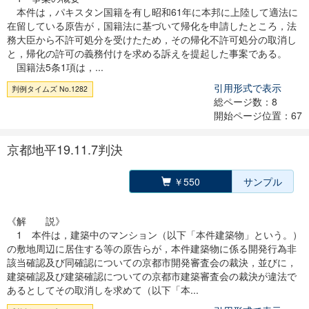
本件は，パキスタン国籍を有し昭和61年に本邦に上陸して適法に
在留している原告が，国籍法に基づいて帰化を申請したところ，法
務大臣から不許可処分を受けたため，その帰化不許可処分の取消し
と，帰化の許可の義務付けを求める訴えを提起した事案である。
国籍法5条1項は，...
引用形式で表示
判例タイムズ No.1282
総ページ数：8
開始ページ位置：67
京都地平19.11.7判決
￥550
サンプル
《解 説》
1 本件は，建築中のマンション（以下「本件建築物」という。）
の敷地周辺に居住する等の原告らが，本件建築物に係る開発行為非
該当確認及び同確認についての京都市開発審査会の裁決，並びに，
建築確認及び建築確認についての京都市建築審査会の裁決が違法で
あるとしてその取消しを求めて（以下「本...