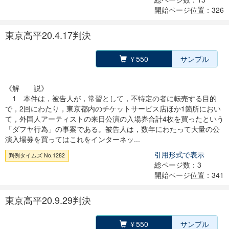
開始ページ位置：326
東京高平20.4.17判決
￥550
サンプル
《解 説》
1 本件は，被告人が，常習として，不特定の者に転売する目的
で，2回にわたり，東京都内のチケットサービス店ほか1箇所におい
て，外国人アーティストの来日公演の入場券合計4枚を買ったという
「ダフヤ行為」の事案である。被告人は，数年にわたって大量の公
演入場券を買ってはこれをインターネッ...
引用形式で表示
判例タイムズ No.1282
総ページ数：3
開始ページ位置：341
東京高平20.9.29判決
￥550
サンプル