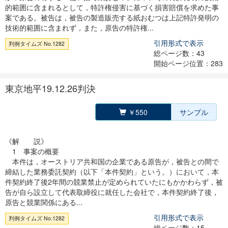
的範囲に含まれるとして，特許権侵害に基づく損害賠償を求めた事
案である。被告は，被告の製造販売する紙おむつは上記特許発明の
技術的範囲に含まれず，また，原告の特許権...
引用形式で表示
判例タイムズ No.1282
総ページ数：43
開始ページ位置：283
東京地平19.12.26判決
￥550
サンプル
《解 説》
1 事案の概要
本件は，オーストリア共和国の企業である原告が，被告との間で
締結した業務委託契約（以下「本件契約」という。）において，本
件契約終了後2年間の競業禁止が定められていたにもかかわらず，被
告が自ら設立して代表取締役に就任した会社で，本件契約終了後，
原告と競業関係にある...
引用形式で表示
判例タイムズ No.1282
総ページ数：15