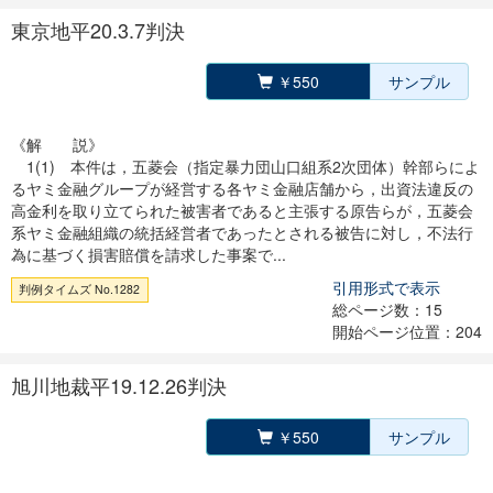
東京地平20.3.7判決
￥550
サンプル
《解 説》
1(1) 本件は，五菱会（指定暴力団山口組系2次団体）幹部らによ
るヤミ金融グループが経営する各ヤミ金融店舗から，出資法違反の
高金利を取り立てられた被害者であると主張する原告らが，五菱会
系ヤミ金融組織の統括経営者であったとされる被告に対し，不法行
為に基づく損害賠償を請求した事案で...
引用形式で表示
判例タイムズ No.1282
総ページ数：15
開始ページ位置：204
旭川地裁平19.12.26判決
￥550
サンプル