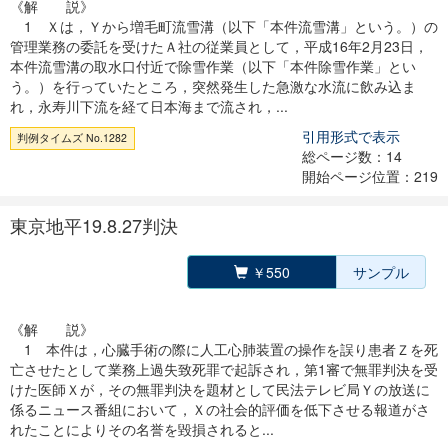
《解 説》
1 Ｘは，Ｙから増毛町流雪溝（以下「本件流雪溝」という。）の
管理業務の委託を受けたＡ社の従業員として，平成16年2月23日，
本件流雪溝の取水口付近で除雪作業（以下「本件除雪作業」とい
う。）を行っていたところ，突然発生した急激な水流に飲み込ま
れ，永寿川下流を経て日本海まで流され，...
引用形式で表示
判例タイムズ No.1282
総ページ数：14
開始ページ位置：219
東京地平19.8.27判決
￥550
サンプル
《解 説》
1 本件は，心臓手術の際に人工心肺装置の操作を誤り患者Ｚを死
亡させたとして業務上過失致死罪で起訴され，第1審で無罪判決を受
けた医師Ｘが，その無罪判決を題材として民法テレビ局Ｙの放送に
係るニュース番組において，Ｘの社会的評価を低下させる報道がさ
れたことによりその名誉を毀損されると...