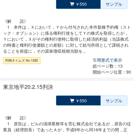
￥550
サンプル
《解 説》
1 本件は，Ｘにおいて，Ｙから付与された本件新株予約権（スト
ック・オプション）に係る権利行使をしてＹの株式を取得したが，
Ｙにおいて，Ｘがその権利行使時に取得した経済的利益（当該株式
の時価と権利行使価額との差額）に対して給与所得として課税され
ることを前提に，その源泉徴収税相当額を...
引用形式で表示
判例タイムズ No.1282
総ページ数：13
開始ページ位置：90
東京地平20.2.15判決
￥550
サンプル
《解 説》
1 原告は，ビルの清掃業務等を営む株式会社であるが，原告の従
業員（経理部長）であったＡが，平成9年から同16年までの間，正