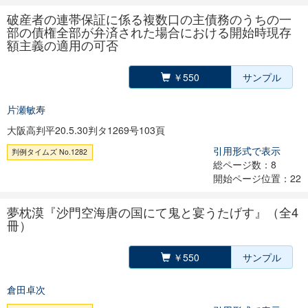
破産者の連帯保証に係る複数口の主債務のうちの一
部の債権全部が弁済された場合における開始時現存
額主義の適用の可否
￥550
サンプル
片瀬敏寿
大阪高判平20.5.30判タ1269号103頁
引用形式で表示
判例タイムズ No.1282
総ページ数：8
開始ページ位置：22
夢枕漠『沙門空海唐の国にて鬼と宴うたげす』（全4
冊）
￥550
サンプル
倉田卓次