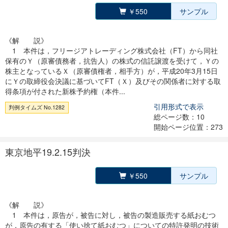
￥550
サンプル
《解 説》
1 本件は，フリージアトレーディング株式会社（FT）から同社
保有のＹ（原審債務者，抗告人）の株式の信託譲渡を受けて，Ｙの
株主となっているＸ（原審債権者，相手方）が，平成20年3月15日
にＹの取締役会決議に基づいてFT（Ｘ）及びその関係者に対する取
得条項が付された新株予約権（本件...
引用形式で表示
判例タイムズ No.1282
総ページ数：10
開始ページ位置：273
東京地平19.2.15判決
￥550
サンプル
《解 説》
1 本件は，原告が，被告に対し，被告の製造販売する紙おむつ
が，原告の有する「使い捨て紙おむつ」についての特許発明の技術