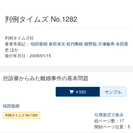
判例タイムズ No.1282
判例タイムズ社
著者等表記：
稲田龍樹
倉田卓次
松代剛枝
植野聡
片瀬敏寿
永田憲
史
ほか
発行年月日：2009/01/15
控訴審からみた離婚事件の基本問題
￥550
サンプル
稲田龍樹
引用形式で表示
判例タイムズ No.1282
総ページ数：17
開始ページ位置：5