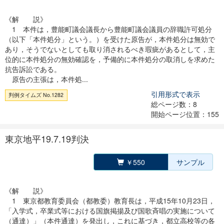
《解 説》
1 本件は，豊能町議会議長から豊能町議会議員の辞職許可処分
（以下「本件処分」という。）を受けた原告が，本件処分は無効で
あり，そうでないとしても取り消されるべき瑕疵があるとして，主
位的に本件処分の無効確認を，予備的に本件処分の取消しを求めた
抗告訴訟である。
原告の主張は，本件処...
引用形式で表示
判例タイムズ No.1282
総ページ数：8
開始ページ位置：155
東京地平19.7.19判決
￥550
サンプル
《解 説》
1 東京都教育委員会（都教委）教育長は，平成15年10月23日，
「入学式，卒業式等における国旗掲揚及び国歌斉唱の実施について
（通達）」（本件通達）を発出し，これに基づき，都立高校等の各