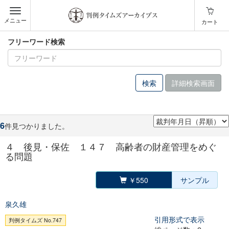
メニュー
カート
フリーワード検索
詳細検索画面
6
件見つかりました。
４ 後見・保佐 １４７ 高齢者の財産管理をめぐ
る問題
￥550
サンプル
泉久雄
引用形式で表示
判例タイムズ No.747