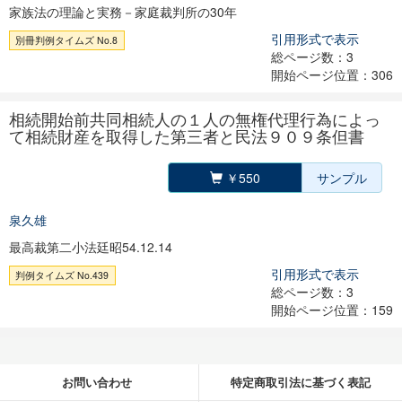
家族法の理論と実務－家庭裁判所の30年
引用形式で表示
別冊判例タイムズ No.8
総ページ数：3
開始ページ位置：306
相続開始前共同相続人の１人の無権代理行為によっ
て相続財産を取得した第三者と民法９０９条但書
￥550
サンプル
泉久雄
最高裁第二小法廷昭54.12.14
引用形式で表示
判例タイムズ No.439
総ページ数：3
開始ページ位置：159
お問い合わせ
特定商取引法に基づく表記