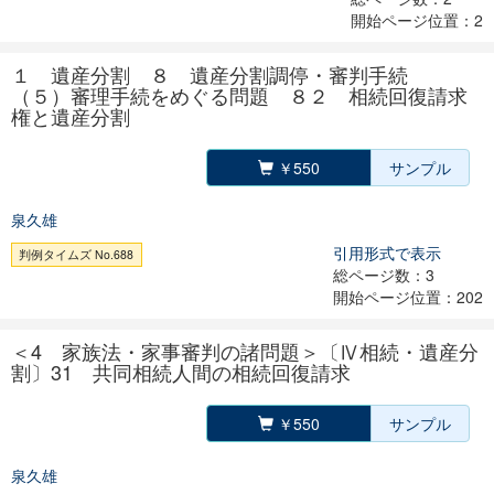
開始ページ位置：2
１ 遺産分割 ８ 遺産分割調停・審判手続
（５）審理手続をめぐる問題 ８２ 相続回復請求
権と遺産分割
￥550
サンプル
泉久雄
引用形式で表示
判例タイムズ No.688
総ページ数：3
開始ページ位置：202
＜4 家族法・家事審判の諸問題＞〔Ⅳ相続・遺産分
割〕31 共同相続人間の相続回復請求
￥550
サンプル
泉久雄