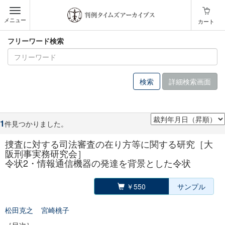
メニュー
カート
フリーワード検索
詳細検索画面
1
件見つかりました。
捜査に対する司法審査の在り方等に関する研究［大
阪刑事実務研究会］
令状2・情報通信機器の発達を背景とした令状
￥550
サンプル
松田克之
宮崎桃子