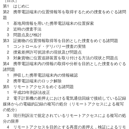
［目次］
第1 はじめに
第2 携帯電話端末の位置情報等を取得するための捜査をめぐる諸問
題
1 基地局情報を用いた携帯電話端末の位置探索
2 近時の捜査手法
3 問題点及び検討
第3 証拠物の位置情報取得等を目的とした捜査をめぐる諸問題
1 コントロールド・デリバリー捜査の実情
2 捜索差押許可状請求の現状及び問題点
3 対象貨物に位置追跡装置を取り付ける方法の現状と問題点
第4 携帯電話端末内の情報の取得や分析を目的とした捜査をめぐる
諸問題
1 押収した携帯電話端末内の情報確認
2 携帯電話端末のロック解除
第5 リモートアクセスをめぐる諸問題
1 平成23年刑訴法改正
2 電子計算機の差押えにおける電気通信回線で接続している記録
媒体からの電磁的記録の複写の処分（リモートアクセスによる複写
の処分）
3 現行刑訴法で規定されているリモートアクセスによる複写の処
分の限界
4 リモートアクセスを目的とする再度の差押え，検証によるリモ