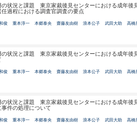
用の状況と課題 東京家裁後見センターにおける成年後
選任過程における調査官調査の要点
和俊
重本淳一
本郷泰央
齋藤友由樹
浪本公子
武田大助
高橋
用の状況と課題 東京家裁後見センターにおける成年後
て
和俊
重本淳一
本郷泰央
齋藤友由樹
浪本公子
武田大助
高橋
用の状況と課題 東京家裁後見センターにおける成年後
立事件の処理について
和俊
重本淳一
本郷泰央
齋藤友由樹
浪本公子
武田大助
高橋