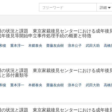
詳細
用の状況と課題 東京家裁後見センターにおける成年後
成年後見等開始申立事件処理手続の概要と特徴
和俊
重本淳一
本郷泰央
齋藤友由樹
浪本公子
武田大助
高橋
用の状況と課題 東京家裁後見センターにおける成年後
点と添付書類等
和俊
重本淳一
本郷泰央
齋藤友由樹
浪本公子
武田大助
高橋
用の状況と課題 東京家裁後見センターにおける成年後