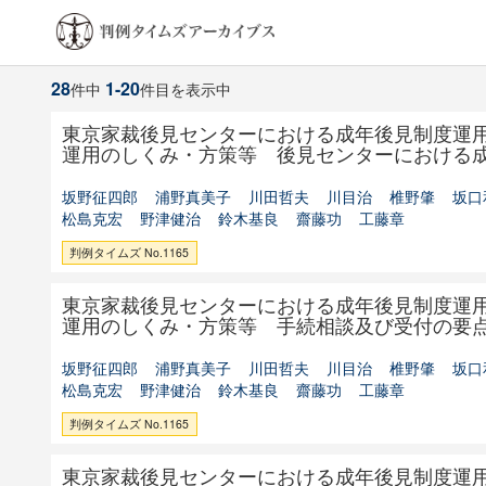
28
1-20
件中
件目を表示中
東京家裁後見センターにおける成年後見制度運
運用のしくみ・方策等 後見センターにおける
坂野征四郎
浦野真美子
川田哲夫
川目治
椎野肇
坂口
松島克宏
野津健治
鈴木基良
齋藤功
工藤章
判例タイムズ No.1165
東京家裁後見センターにおける成年後見制度運
運用のしくみ・方策等 手続相談及び受付の要
坂野征四郎
浦野真美子
川田哲夫
川目治
椎野肇
坂口
松島克宏
野津健治
鈴木基良
齋藤功
工藤章
判例タイムズ No.1165
東京家裁後見センターにおける成年後見制度運