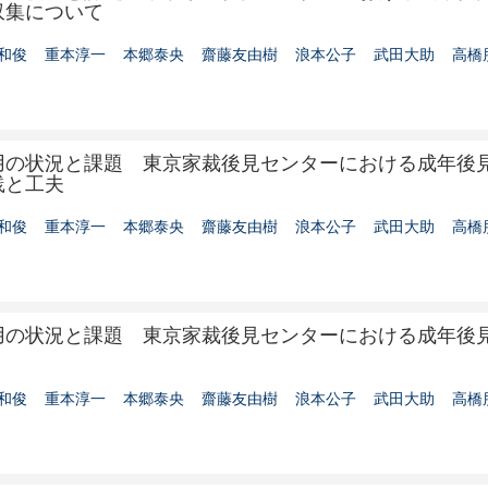
収集について
和俊
重本淳一
本郷泰央
齋藤友由樹
浪本公子
武田大助
高橋
用の状況と課題 東京家裁後見センターにおける成年後
践と工夫
和俊
重本淳一
本郷泰央
齋藤友由樹
浪本公子
武田大助
高橋
用の状況と課題 東京家裁後見センターにおける成年後
和俊
重本淳一
本郷泰央
齋藤友由樹
浪本公子
武田大助
高橋