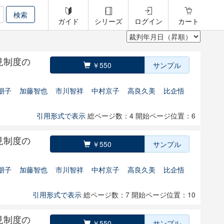
ガイド
シリーズ
ログイン
カート
見制度の
￥550
サンプル
朋子
加藤智也
市川智祥
中村京子
高良久美
比企悟
引用形式で表示
総ページ数：4
開始ページ位置：6
見制度の
￥550
サンプル
朋子
加藤智也
市川智祥
中村京子
高良久美
比企悟
引用形式で表示
総ページ数：7
開始ページ位置：10
見制度の
￥550
サンプル