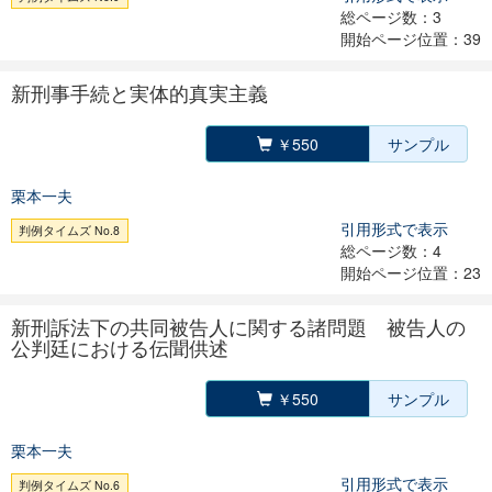
総ページ数：3
開始ページ位置：39
新刑事手続と実体的真実主義
￥550
サンプル
栗本一夫
引用形式で表示
判例タイムズ No.8
総ページ数：4
開始ページ位置：23
新刑訴法下の共同被告人に関する諸問題 被告人の
公判廷における伝聞供述
￥550
サンプル
栗本一夫
引用形式で表示
判例タイムズ No.6