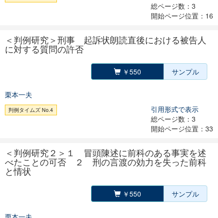
総ページ数：3
開始ページ位置：16
＜判例研究＞刑事 起訴状朗読直後における被告人
に対する質問の許否
￥550
サンプル
栗本一夫
引用形式で表示
判例タイムズ No.4
総ページ数：3
開始ページ位置：33
＜判例研究２＞１ 冒頭陳述に前科のある事実を述
べたことの可否 ２ 刑の言渡の効力を失った前科
と情状
￥550
サンプル
栗本一夫