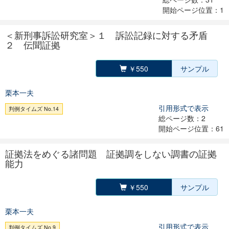
開始ページ位置：1
＜新刑事訴訟研究室＞１ 訴訟記録に対する矛盾
２ 伝聞証拠
￥550
サンプル
栗本一夫
引用形式で表示
判例タイムズ No.14
総ページ数：2
開始ページ位置：61
証拠法をめぐる諸問題 証拠調をしない調書の証拠
能力
￥550
サンプル
栗本一夫
引用形式で表示
判例タイムズ No.9