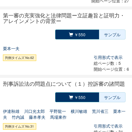
開始ページ位置：27
第一審の充実強化と法律問題ー立証趣旨と証明力・
アレインメントの背景ー
￥550
サンプル
栗本一夫
引用形式で表示
判例タイムズ No.62
総ページ数：5
開始ページ位置：6
刑事訴訟法の問題点について（１）控訴審の諸問題
￥550
サンプル
伊達秋雄
川口光太郎
平野龍一
横川敏雄
荒川省三
栗本一
夫
竹内誠
藤本孝夫
馬場東作
引用形式で表示
判例タイムズ No.31
総ページ数：31