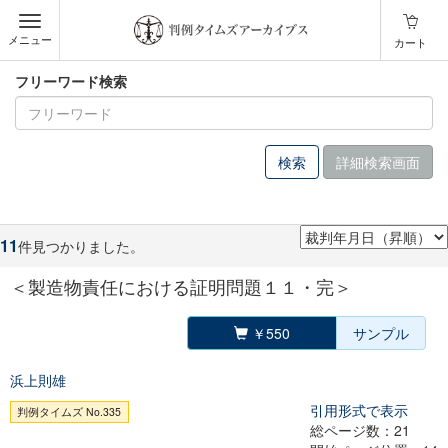
メニュー
カート
フリーワード検索
詳細検索画面
11
件見つかりました。
＜製造物責任における証明問題１１・完＞
￥550
サンプル
浜上則雄
引用形式で表示
判例タイムズ No.335
総ページ数：21