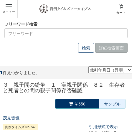
メニュー
カート
フリーワード検索
詳細検索画面
1
件見つかりました。
３ 親子間の紛争 １ 実親子関係 ８２ 生存者
と死者との間の親子関係存否確認
￥550
サンプル
茂見晋也
引用形式で表示
判例タイムズ No.747