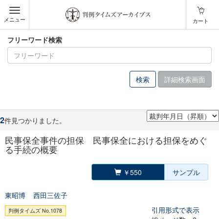
メニュー
カート
フリーワード検索
詳細検索画面
2
件見つかりました。
民事保全事件の担保 民事保全における担保をめぐ
る手続の概要
￥550
サンプル
東昭博
西田三佐子
引用形式で表示
判例タイムズ No.1078