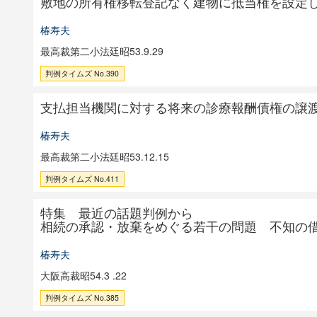
敷地の所有権移転登記なく建物に抵当権を設定
椿寿夫
最高裁第二小法廷昭53.9.29
判例タイムズ No.390
支払担当機関に対する将来の診療報酬債権の譲
椿寿夫
最高裁第二小法廷昭53.12.15
判例タイムズ No.411
特集 最近の話題判例から
相続の承認・放棄をめぐる若干の問題 不知の
椿寿夫
大阪高裁昭54.3 .22
判例タイムズ No.385