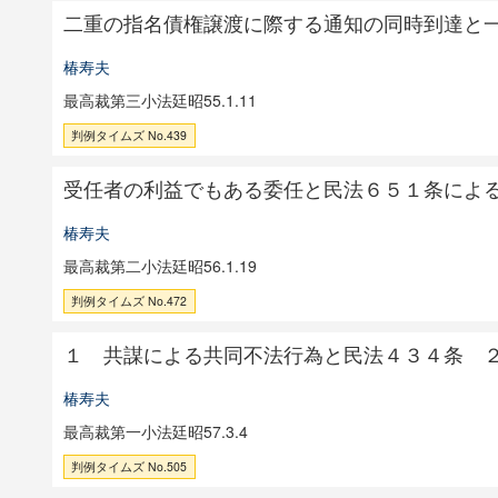
二重の指名債権譲渡に際する通知の同時到達と
椿寿夫
最高裁第三小法廷昭55.1.11
判例タイムズ No.439
受任者の利益でもある委任と民法６５１条によ
椿寿夫
最高裁第二小法廷昭56.1.19
判例タイムズ No.472
１ 共謀による共同不法行為と民法４３４条 
椿寿夫
最高裁第一小法廷昭57.3.4
判例タイムズ No.505