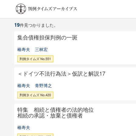
19
件見つかりました。
集合債権担保判例の一斑
椿寿夫
三林宏
判例タイムズ No.551
＜ドイツ不法行為法＞仮訳と解説17
椿寿夫
青野博之
判例タイムズ No.420
特集 相続と債権者の法的地位
相続の承認・放棄と債権者
椿寿夫