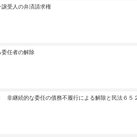
一譲受人の弁済請求権
る委任者の解除
２ 非継続的な委任の債務不履行による解除と民法６５