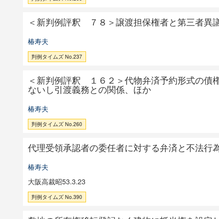
＜新判例評釈 ７８＞譲渡担保権者と第三者異
椿寿夫
判例タイムズ No.237
＜新判例評釈 １６２＞代物弁済予約形式の債
ないし引渡義務との関係、ほか
椿寿夫
判例タイムズ No.260
代理受領承認者の委任者に対する弁済と不法行
椿寿夫
大阪高裁昭53.3.23
判例タイムズ No.390