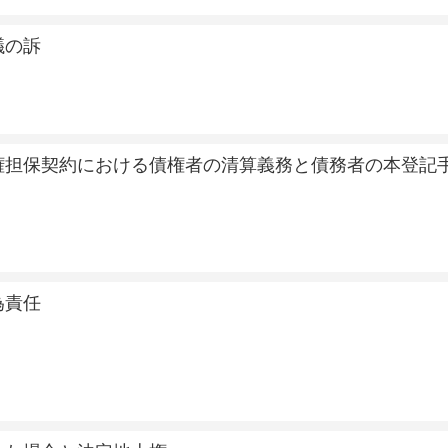
議の訴
権担保契約における債権者の清算義務と債務者の本登記
為責任