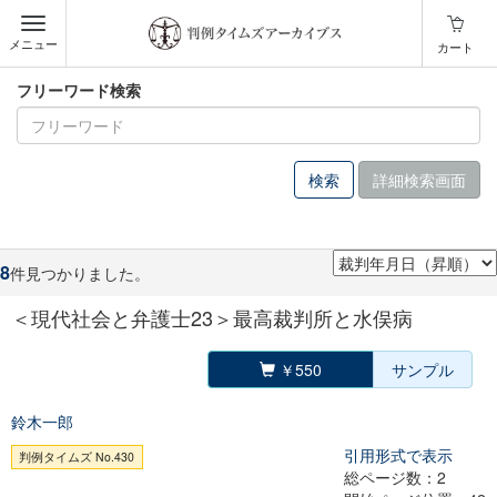
メニュー
カート
フリーワード検索
詳細検索画面
8
件見つかりました。
＜現代社会と弁護士23＞最高裁判所と水俣病
￥550
サンプル
鈴木一郎
引用形式で表示
判例タイムズ No.430
総ページ数：2