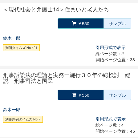
＜現代社会と弁護士14＞住まいと老人たち
￥550
サンプル
鈴木一郎
引用形式で表示
判例タイムズ No.421
総ページ数：2
開始ページ位置：38
刑事訴訟法の理論と実務ー施行３０年の総検討 総
説 刑事司法と国民
￥550
サンプル
鈴木一郎
引用形式で表示
別冊判例タイムズ No.7
総ページ数：4
開始ページ位置：45